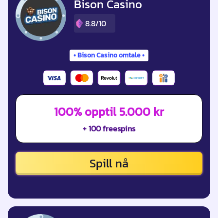
Bison Casino
8.8/10
Bison Casino omtale
100% opptil 5.000 kr
+ 100 freespins
Spill nå