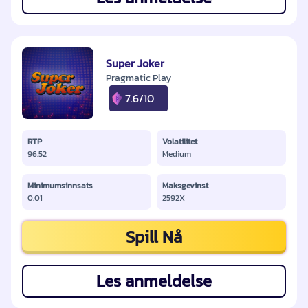
Super Joker
Pragmatic Play
7.6/10
RTP
Volatilitet
96.52
Medium
Minimumsinnsats
Maksgevinst
0.01
2592X
Spill Nå
Les anmeldelse