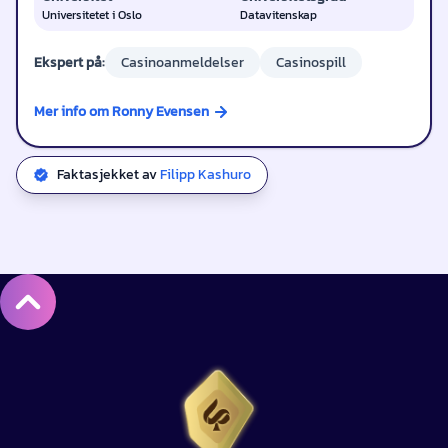
Universitetet i Oslo
Datavitenskap
Ekspert på:
Casinoanmeldelser
Casinospill
Mer info om Ronny Evensen
Faktasjekket av
Filipp Kashuro