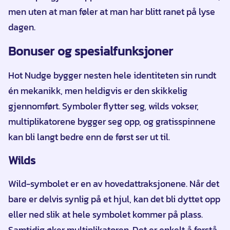
men uten at man føler at man har blitt ranet på lyse
dagen.
Bonuser og spesialfunksjoner
Hot Nudge bygger nesten hele identiteten sin rundt
én mekanikk, men heldigvis er den skikkelig
gjennomført. Symboler flytter seg, wilds vokser,
multiplikatorene bygger seg opp, og gratisspinnene
kan bli langt bedre enn de først ser ut til.
Wilds
Wild-symbolet er en av hovedattraksjonene. Når det
bare er delvis synlig på et hjul, kan det bli dyttet opp
eller ned slik at hele symbolet kommer på plass.
Samtidig øker multiplikatoren. Det er enkelt å forstå,