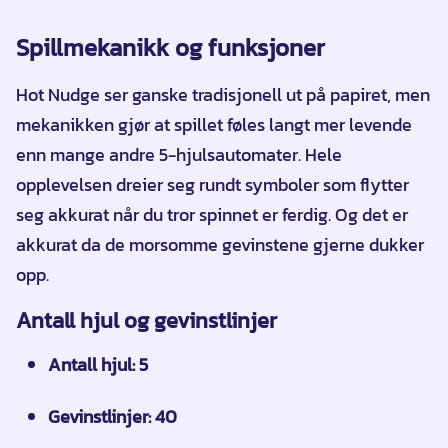
Spillmekanikk og funksjoner
Hot Nudge ser ganske tradisjonell ut på papiret, men
mekanikken gjør at spillet føles langt mer levende
enn mange andre 5-hjulsautomater. Hele
opplevelsen dreier seg rundt symboler som flytter
seg akkurat når du tror spinnet er ferdig. Og det er
akkurat da de morsomme gevinstene gjerne dukker
opp.
Antall hjul og gevinstlinjer
Antall hjul
: 5
Gevinstlinjer
: 40