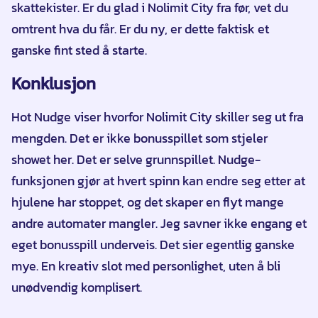
skattekister. Er du glad i Nolimit City fra før, vet du
omtrent hva du får. Er du ny, er dette faktisk et
ganske fint sted å starte.
Konklusjon
Hot Nudge viser hvorfor Nolimit City skiller seg ut fra
mengden. Det er ikke bonusspillet som stjeler
showet her. Det er selve grunnspillet. Nudge-
funksjonen gjør at hvert spinn kan endre seg etter at
hjulene har stoppet, og det skaper en flyt mange
andre automater mangler. Jeg savner ikke engang et
eget bonusspill underveis. Det sier egentlig ganske
mye. En kreativ slot med personlighet, uten å bli
unødvendig komplisert.