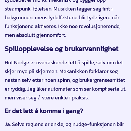
steampunk-følelsen. Musikken legger seg fint i
bakgrunnen, mens lydeffektene blir tydeligere når
funksjonene aktiveres. Ikke noe revolusjonerende,
men absolutt gjennomført.
Spillopplevelse og brukervennlighet
Hot Nudge er overraskende lett å spille, selv om det
skjer mye på skjermen. Mekanikken forklarer seg
nesten selv etter noen spinn, og brukergrensesnittet
er ryddig. Jeg liker automater som ser kompliserte ut,
men viser seg å være enkle i praksis.
Er det lett å komme i gang?
Ja. Selve reglene er enkle, og nudge-funksjonen blir