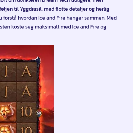
ljen til Yggdrasil, med flotte detaljer og herlig
 du forstå hvordan Ice and Fire henger sammen. Med
isten koste seg maksimalt med Ice and Fire og