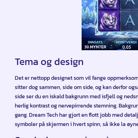
Tema og design
Det er nettopp designet som vil fange oppmerksomhe
sitter dog sammen, side om side, og kan derfor også
side ser du en iskald bakgrunn med isfjell og ned
herlig kontrast og nervepirrende stemning. Bakgrun
gang. Dream Tech har gjort en flott jobb med detal
symboler på skjermen i hvert spinn, så ikke la øyn