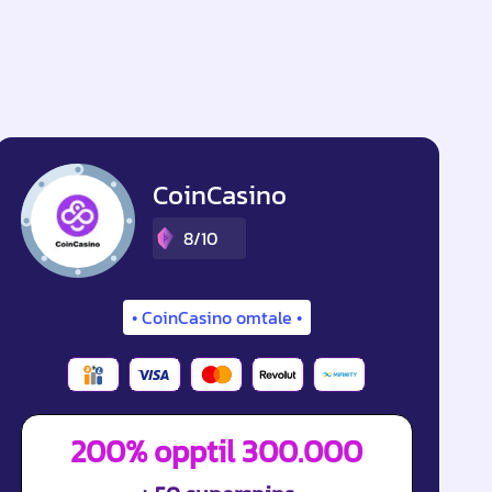
CoinCasino
8/10
CoinCasino omtale
200% opptil 300.000