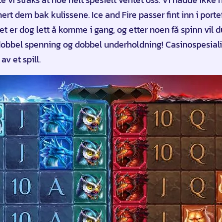
t dem bak kulissene. Ice and Fire passer fint inn i portefø
et er dog lett å komme i gang, og etter noen få spinn vil
 dobbel spenning og dobbel underholdning! Casinospesial
av et spill.