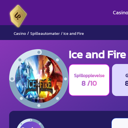
Casin
/
Casino
Spilleautomater
/
Ice and Fire
Ice and Fire
Spillopplevelse
G
8 /10
8