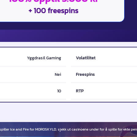
+ 100 freespins
Volatilitet
Yggdrasil Gaming
Freespins
Nei
RTP
10
spiller Ice and Fire for MOROSKYLD, sjekk ut casinoene under for å spille for ekte pen