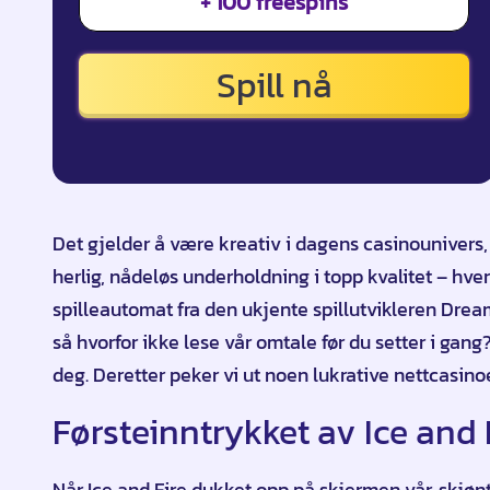
+ 100 freespins
Spill nå
Det gjelder å være kreativ i dagens casinounivers, o
herlig, nådeløs underholdning i topp kvalitet – hve
spilleautomat fra den ukjente spillutvikleren Dream 
så hvorfor ikke lese vår omtale før du setter i gang
deg. Deretter peker vi ut noen lukrative nettcasino
Førsteinntrykket av Ice and 
Når Ice and Fire dukket opp på skjermen vår, skjønt