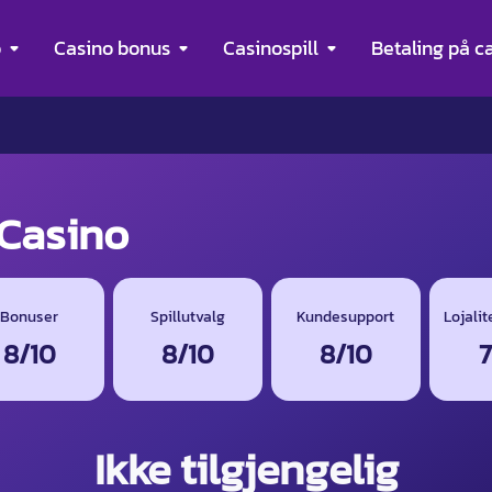
o
Casino bonus
Casinospill
Betaling på c
 Casino
Bonuser
Spillutvalg
Kundesupport
Lojali
8/10
8/10
8/10
7
Ikke tilgjengelig