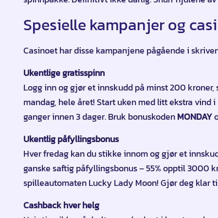
Spesielle kampanjer og casi
Casinoet har disse kampanjene pågående i skriven
Ukentlige gratisspinn
Logg inn og gjør et innskudd på minst 200 kroner, 
mandag, hele året! Start uken med litt ekstra vind
ganger innen 3 dager. Bruk bonuskoden
MONDAY
o
Ukentlig påfyllingsbonus
Hver fredag kan du stikke innom og gjør et inns
ganske saftig påfyllingsbonus – 55% opptil 3000 kro
spilleautomaten Lucky Lady Moon! Gjør deg klar t
Cashback hver helg