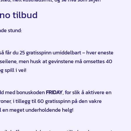
no tilbud
de stund:
så får du 25 gratisspinn umiddelbart – hver eneste
 i seilene, men husk at gevinstene må omsettes 40
g spill i vei!
kudd med bonuskoden
FRIDAY
, for slik å aktivere en
ner, i tillegg til 60 gratisspinn på den vakre
il en meget underholdende helg!