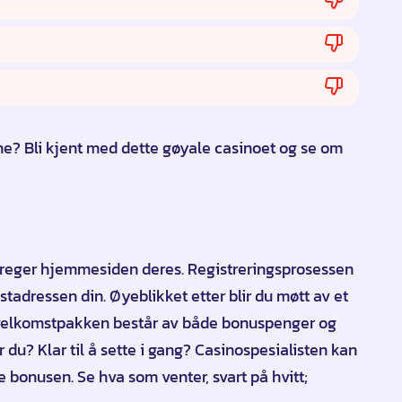
ne? Bli kjent med dette gøyale casinoet og se om
om preger hjemmesiden deres. Registreringsprosessen
tadressen din. Øyeblikket etter blir du møtt av et
, velkomstpakken består av både bonuspenger og
r du? Klar til å sette i gang? Casinospesialisten kan
e bonusen. Se hva som venter, svart på hvitt;