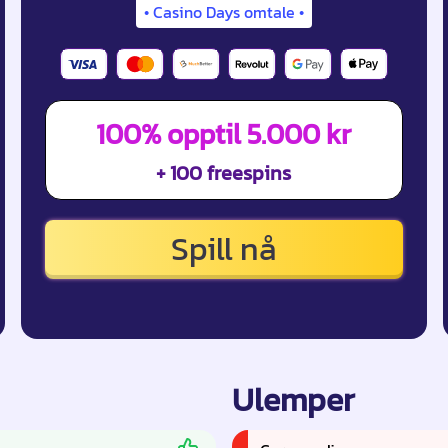
Casino Days omtale
100% opptil 5.000 kr
+ 100 freespins
Spill nå
Ulemper