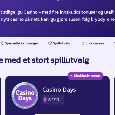
tilige Igu Casino – med fire innskuddsbonuser og utallige
t nytt casino på nett, kan Igu gjøre susen: følg krypdyrene
🤑 Spesielle kampanjer
🎲 Spillutvalg
👉 Live casino
 med et stort spillutvalg
Eksklusiv bonus!
Casino Days
8.2/10