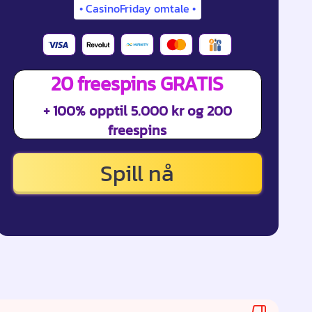
CasinoFriday omtale
20 freespins GRATIS
+ 100% opptil 5.000 kr og 200
freespins
Spill nå