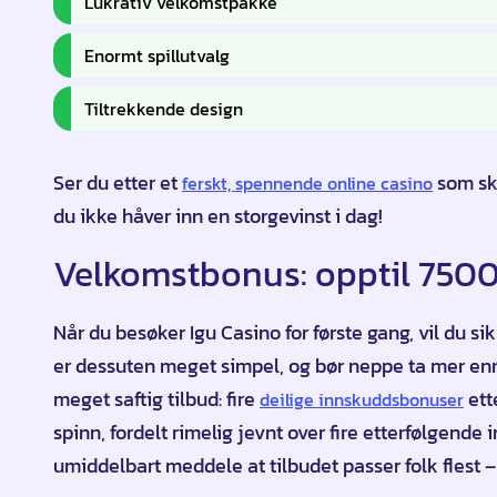
Lukrativ velkomstpakke
Enormt spillutvalg
Tiltrekkende design
Ser du etter et
som ski
ferskt, spennende online casino
du ikke håver inn en storgevinst i dag!
Velkomstbonus: opptil 7500 
Når du besøker Igu Casino for første gang, vil du 
er dessuten meget simpel, og bør neppe ta mer enn 
meget saftig tilbud: fire
ett
deilige innskuddsbonuser
spinn, fordelt rimelig jevnt over fire etterfølgende
umiddelbart meddele at tilbudet passer folk flest –