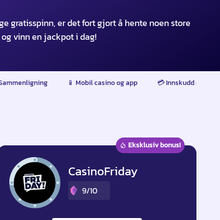
 gratisspinn, er det fort gjort å hente noen store
 og vinn en jackpot i dag!
Sammenligning
📱 Mobil casino og app
💳 Innskudd og utta
Eksklusiv bonus!
CasinoFriday
9/10