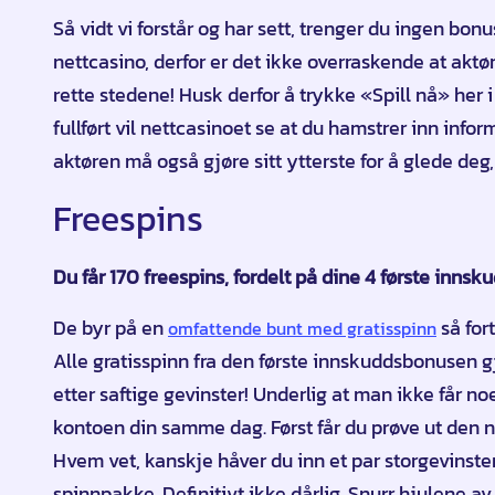
Så vidt vi forstår og har sett, trenger du ingen bonu
nettcasino, derfor er det ikke overraskende at aktø
rette stedene! Husk derfor å trykke «Spill nå» her i d
fullført vil nettcasinoet se at du hamstrer inn info
aktøren må også gjøre sitt ytterste for å glede deg,
Freespins
Du får 170 freespins, fordelt på dine 4 første innsku
De byr på en
så for
omfattende bunt med gratisspinn
Alle gratisspinn fra den første innskuddsbonusen 
etter saftige gevinster! Underlig at man ikke får no
kontoen din samme dag. Først får du prøve ut den 
Hvem vet, kanskje håver du inn et par storgevinste
spinnpakke. Definitivt ikke dårlig. Snurr hjulene av 