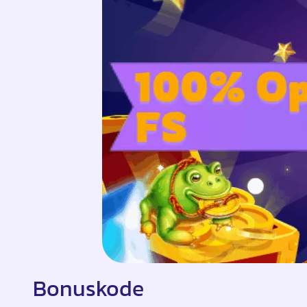
Bonuskode