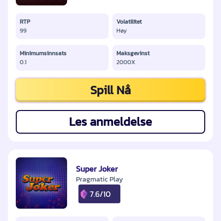
RTP
Volatilitet
99
Høy
Minimumsinnsats
Maksgevinst
0.1
2000X
Spill Nå
Les anmeldelse
Super Joker
Pragmatic Play
7.6/10