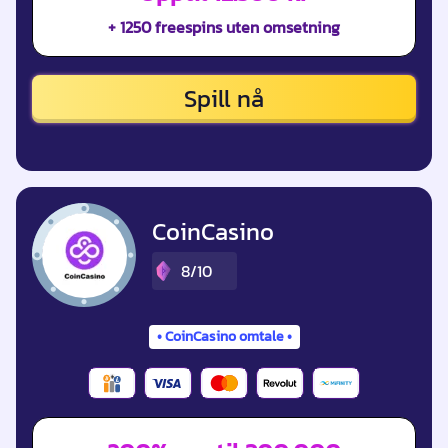
+ 1250 freespins uten omsetning
Spill nå
CoinCasino
8/10
CoinCasino omtale