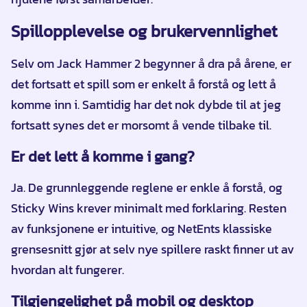
Spillopplevelse og brukervennlighet
Selv om Jack Hammer 2 begynner å dra på årene, er
det fortsatt et spill som er enkelt å forstå og lett å
komme inn i. Samtidig har det nok dybde til at jeg
fortsatt synes det er morsomt å vende tilbake til.
Er det lett å komme i gang?
Ja. De grunnleggende reglene er enkle å forstå, og
Sticky Wins krever minimalt med forklaring. Resten
av funksjonene er intuitive, og NetEnts klassiske
grensesnitt gjør at selv nye spillere raskt finner ut av
hvordan alt fungerer.
Tilgjengelighet på mobil og desktop