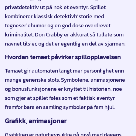
privatdetektiv ut på nok et eventyr. Spillet
kombinerer klassisk detektivhistorie med
tegneseriehumor og en god dose overdrevet
kriminalitet. Don Crabby er akkurat så tullete som
navnet tilsier, og det er egentlig en del av sjarmen.
Hvordan temaet påvirker spillopplevelsen
Temaet gir automaten langt mer personlighet enn
mange generiske slots. Symbolene, animasjonene
og bonusfunksjonene er knyttet til historien, noe
som gjør at spillet føles som et faktisk eventyr
fremfor bare en samling symboler på fem hjul.
Grafikk, animasjoner
Grafikken er naturligvis ikke på nivå med dagens