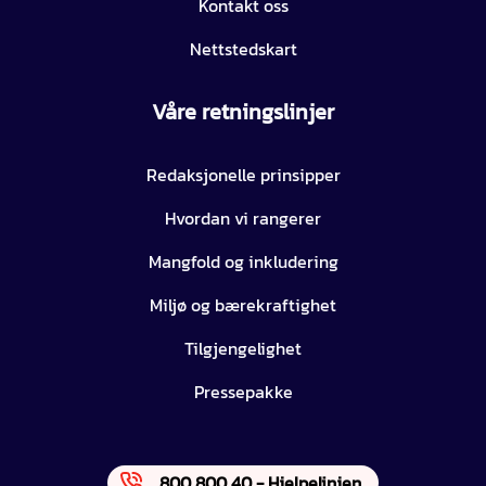
Kontakt oss
Nettstedskart
Våre retningslinjer
Redaksjonelle prinsipper
Hvordan vi rangerer
Mangfold og inkludering
Miljø og bærekraftighet
Tilgjengelighet
Pressepakke
800 800 40 - Hjelpelinjen