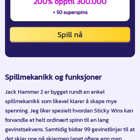
200% opptil 300.000
+ 50 superspins
Spill nå
Spillmekanikk og funksjoner
Jack Hammer 2 er bygget rundt en enkel
spillmekanikk som likevel klarer å skape mye
spenning. Jeg liker spesielt hvordan Sticky Wins kan
forvandle et helt ordinært spinn til en lang
gevinstsekvens. Samtidig bidrar 99 gevinstlinjer til at
det skjer noe på skjermen langt oftere enn man