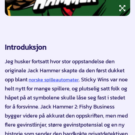
Introduksjon
Jeg husker fortsatt hvor stor oppstandelse den
originale Jack Hammer skapte da den først dukket
opp blant
. Sticky Wins var noe
norske spilleautomater
helt nytt for mange spillere, og plutselig satt folk og
håpet på at symbolene skulle låse seg fast i stedet
for å forsvinne. Jack Hammer 2: Fishy Business
bygger videre på akkurat den oppskriften, men med
flere gevinstlinjer, større gevinstpotensial og en ny
historie som sender den hardkokte privatdetektiven