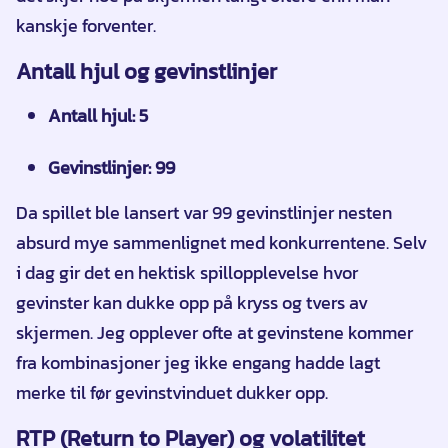
kanskje forventer.
Antall hjul og gevinstlinjer
Antall hjul
: 5
Gevinstlinjer
: 99
Da spillet ble lansert var 99 gevinstlinjer nesten
absurd mye sammenlignet med konkurrentene. Selv
i dag gir det en hektisk spillopplevelse hvor
gevinster kan dukke opp på kryss og tvers av
skjermen. Jeg opplever ofte at gevinstene kommer
fra kombinasjoner jeg ikke engang hadde lagt
merke til før gevinstvinduet dukker opp.
RTP (Return to Player) og volatilitet