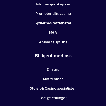
Informasjonskapsler
Promoter ditt casino
Spillernes rettigheter
MGA
Ansvarlig spilling
Bli kjent med oss
Om oss
Møt teamet
Stole på Casinospesialisten
Ledige stillinger