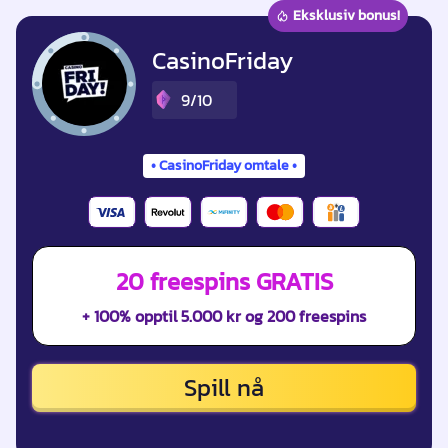
Eksklusiv bonus!
CasinoFriday
9/10
CasinoFriday omtale
20 freespins GRATIS
+ 100% opptil 5.000 kr og 200 freespins
Spill nå