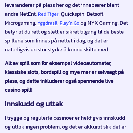
leverandører på plass her og det innebærer blant
andre NetEnt,
, Quickspin, Betsoft,
Red Tiger
Microgaming,
,
og NYX Gaming. Det
Yggdrasil
Play’n Go
betyr at du rett og slett er sikret tilgang til de beste
spillene som finnes på nettet i dag, og det er
naturligvis en stor styrke å kunne skilte med.
Alt av spill som for eksempel videoautomater,
klassiske slots, bordspill og mye mer er selvsagt på
plass, og dette inkluderer også spennende live
casino spill!
Innskudd og uttak
I trygge og regulerte casinoer er heldigvis innskudd
og uttak ingen problem, og det er akkurat slik det er