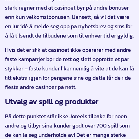
sterk regner med at casinoet byr på andre bonuser
enn kun velkomstbonusen. Uansett, så vil det være
en lur idé å melde seg opp på nyhetsbrev og sms for
å få tilsendt de tilbudene som til enhver tid er gyldig.
Hvis det er slik at casinoet ikke opererer med andre
faste kampanjer bør de rett og slett opprette et par
stykker – faste kunder liker nemlig å vite at de kan få
litt ekstra igjen for pengene sine og dette får de i de
fleste andre casinoer på nett.
Utvalg av spill og produkter
På dette punktet står ikke Joreels tilbake for noen
andre og tilbyr sine kunder godt over 700 spill som
de kan la seg underholde av! Det er mange sterke