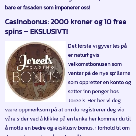
bare er fasaden som imponerer oss!
Casinobonus: 2000 kroner og 10 free
spins – EKSLUSIVT!
Det første vi gyver løs på
er naturligvis
velkomstbonusen som
venter på de nye spillerne
som oppretter en konto og
setter inn penger hos
Joreels. Her ber vi deg
være oppmerksom på at om du registrerer deg via
våre sider ved å klikke på en lenke her kommer du til
å motta en bedre og eksklusiv bonus, i forhold til om