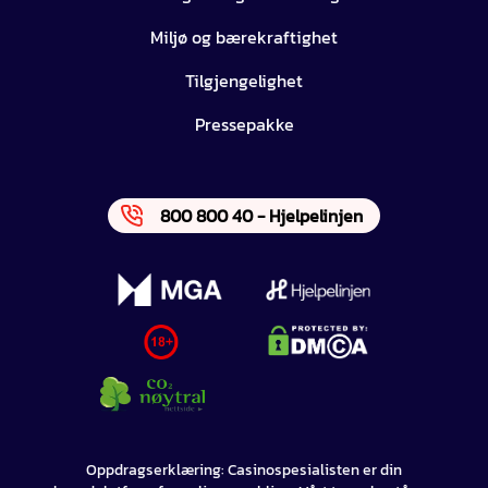
Miljø og bærekraftighet
Tilgjengelighet
Pressepakke
800 800 40 - Hjelpelinjen
Oppdragserklæring: Casinospesialisten er din