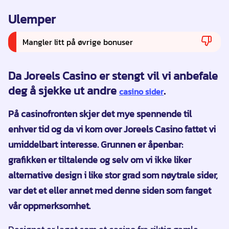
Ulemper
Mangler litt på øvrige bonuser
Da Joreels Casino er stengt vil vi anbefale
deg å sjekke ut andre
.
casino sider
På casinofronten skjer det mye spennende til
enhver tid og da vi kom over Joreels Casino fattet vi
umiddelbart interesse. Grunnen er åpenbar:
grafikken er tiltalende og selv om vi ikke liker
alternative design i like stor grad som nøytrale sider,
var det et eller annet med denne siden som fanget
vår oppmerksomhet.