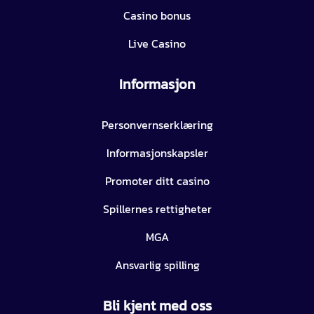
Casino bonus
Live Casino
Informasjon
Personvernserklæring
Informasjonskapsler
Promoter ditt casino
Spillernes rettigheter
MGA
Ansvarlig spilling
Bli kjent med oss