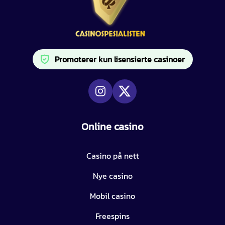
Promoterer kun lisensierte casinoer
Online casino
Casino på nett
Nye casino
Mobil casino
Freespins