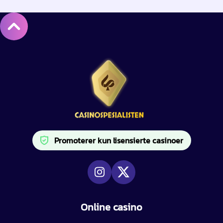
Promoterer kun lisensierte casinoer
Online casino