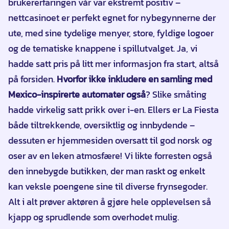
brukererfaringen vår var ekstremt positiv –
nettcasinoet er perfekt egnet for nybegynnerne der
ute, med sine tydelige menyer, store, fyldige logoer
og de tematiske knappene i spillutvalget. Ja, vi
hadde satt pris på litt mer informasjon fra start, altså
på forsiden.
Hvorfor ikke inkludere en samling med
Mexico-inspirerte automater også
? Slike småting
hadde virkelig satt prikk over i-en. Ellers er La Fiesta
både tiltrekkende, oversiktlig og innbydende –
dessuten er hjemmesiden oversatt til god norsk og
oser av en leken atmosfære! Vi likte forresten også
den innebygde butikken, der man raskt og enkelt
kan veksle poengene sine til diverse frynsegoder.
Alt i alt prøver aktøren å gjøre hele opplevelsen så
kjapp og sprudlende som overhodet mulig.