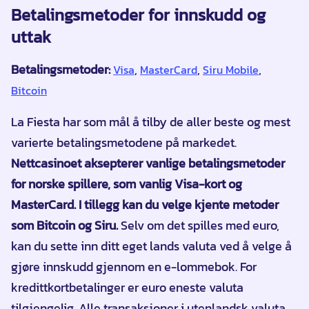
Betalingsmetoder for innskudd og
uttak
Betalingsmetoder:
,
,
,
Visa
MasterCard
Siru Mobile
Bitcoin
La Fiesta har som mål å tilby de aller beste og mest
varierte betalingsmetodene på markedet.
Nettcasinoet aksepterer vanlige betalingsmetoder
for norske spillere, som vanlig Visa-kort og
MasterCard. I tillegg kan du velge kjente metoder
som Bitcoin og Siru.
Selv om det spilles med euro,
kan du sette inn ditt eget lands valuta ved å velge å
gjøre innskudd gjennom en e-lommebok. For
kredittkortbetalinger er euro eneste valuta
tilgjengelig. Alle transaksjoner i utenlandsk valuta