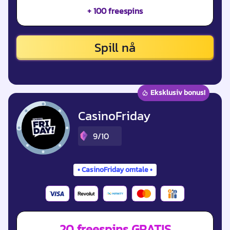
+ 100 freespins
Spill nå
Eksklusiv bonus!
CasinoFriday
9/10
CasinoFriday omtale
20 freespins GRATIS