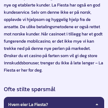
nye og etablerte kunder. La Fiesta har også en god
kundeservice. Selv om denne ikke er på norsk,
opplevde vi hjelpsom og hyggelig hjelp fra de
ansatte. De ulike betalingsmetodene er også rettet
mot norske kunder. Når casinoet i tillegg har et godt
fungerende mobilcasino, er det ikke mye vi kan
trekke ned på denne nye perlen på markedet.
Ønsker du et casino på farten som vil gi deg store
innskuddsbonuser, trenger du ikke å lete lenger – La
Fiesta er her for deg.
Ofte stilte spørsmål
Hvem eier La Fiesta?