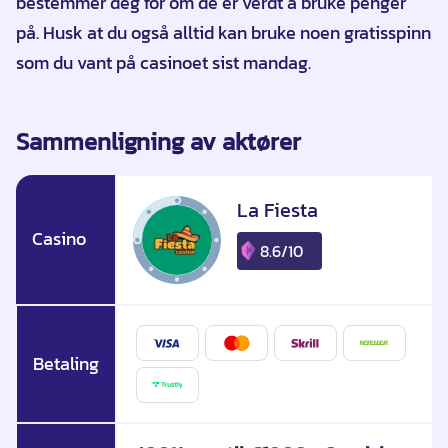
bestemmer deg for om de er verdt å bruke penger
på. Husk at du også alltid kan bruke noen gratisspinn
som du vant på casinoet sist mandag.
Sammenligning av aktører
La Fiesta
Casino
8.6/10
Betaling