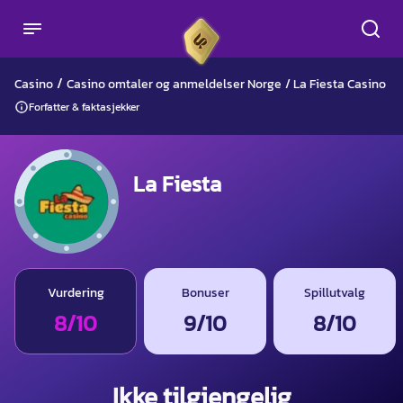
/
Casino
Casino omtaler og anmeldelser Norge
/
La Fiesta Casino
Forfatter & faktasjekker
La Fiesta
Vurdering
Bonuser
Spillutvalg
8/10
9/10
8/10
Ikke tilgjengelig