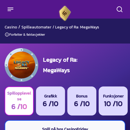
/
Casino
Spilleautomater
/
Legacy of Ra: MegaWays
Forfatter & faktasjekker
Legacy of Ra:
MegaWays
Spillopplevel
Grafikk
Bonus
Funksjoner
se
6 /10
6 /10
10 /10
6 /10
Spill nå hos CasinoFriday