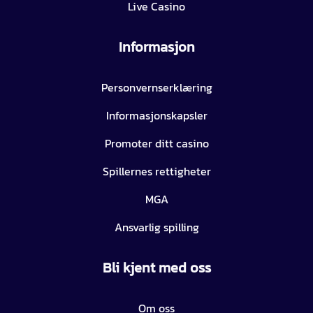
Live Casino
Informasjon
Personvernserklæring
Informasjonskapsler
Promoter ditt casino
Spillernes rettigheter
MGA
Ansvarlig spilling
Bli kjent med oss
Om oss