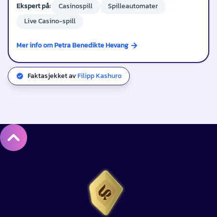
Ekspert på:
Casinospill
Spilleautomater
Live Casino-spill
Mer info om Petra Benedikte Hevang
Faktasjekket av
Filipp Kashuro