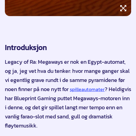
Introduksjon
Legacy of Ra: Megaways er nok en Egypt-automat,
og ja, jeg vet hva du tenker: hvor mange ganger skal
vi egentlig grave rundt i de samme pyramidene før
noen finner på noe nytt for
? Heldigvis
spilleautomater
har Blueprint Gaming puttet Megaways-motoren inn
i denne, og det gir spillet langt mer tempo enn en
vanlig farao-slot med sand, gull og dramatisk
fløytemusikk.