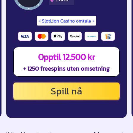
SlotLion Casino omtale
Opptil 12.500 kr
+ 1250 freespins uten omsetning
Spill nå