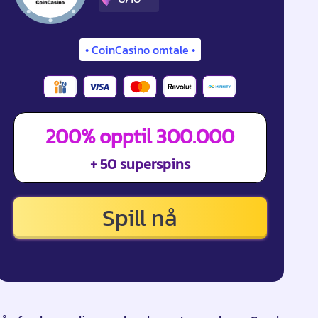
CoinCasino omtale
200% opptil 300.000
+ 50 superspins
Spill nå