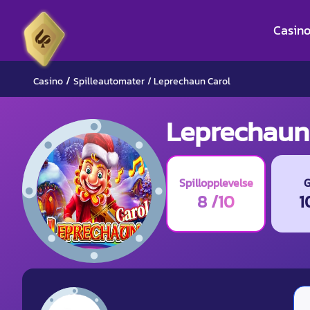
Casin
/
Casino
Spilleautomater
/
Leprechaun Carol
Leprechaun
Spillopplevelse
G
8 /10
1