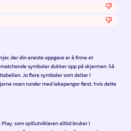
jer, der din eneste oppgave er å finne et
 av matchende symboler dukker opp på skjermen. Så
sttabellen. Jo flere symboler som deltar i
gjerne noen runder med lekepenger først, hvis dette
lay, som spillutvikleren alltid bruker i