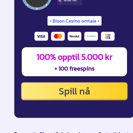
Bison Casino omtale
100% opptil 5.000 kr
+ 100 freespins
Spill nå