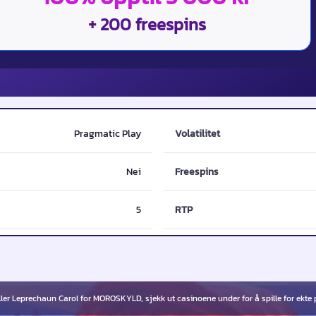
+ 200 freespins
Volatilitet
Pragmatic Play
Freespins
Nei
RTP
5
ller Leprechaun Carol for MOROSKYLD, sjekk ut casinoene under for å spille for ekte 