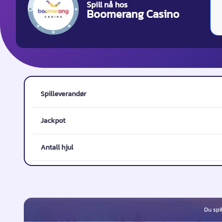
Spill nå hos
Boomerang Casino
Spilleverandør
Jackpot
Antall hjul
Du spi