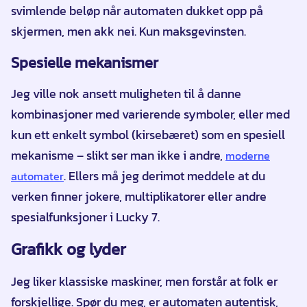
svimlende beløp når automaten dukket opp på
skjermen, men akk nei. Kun maksgevinsten.
Spesielle mekanismer
Jeg ville nok ansett muligheten til å danne
kombinasjoner med varierende symboler, eller med
kun ett enkelt symbol (kirsebæret) som en spesiell
mekanisme – slikt ser man ikke i andre,
moderne
. Ellers må jeg derimot meddele at du
automater
verken finner jokere, multiplikatorer eller andre
spesialfunksjoner i Lucky 7.
Grafikk og lyder
Jeg liker klassiske maskiner, men forstår at folk er
forskjellige. Spør du meg, er automaten autentisk,