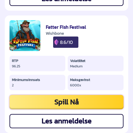
Fatter Fish Festival
Wishbone
8.6/10
RTP
Volatilitet
96.25
Medium
Minimumsinnsats
Maksgevinst
2
6000x
Spill Nå
Les anmeldelse