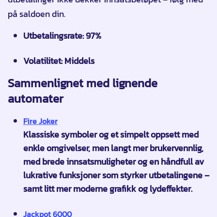
på saldoen din.
Utbetalingsrate
: 97%
Volatilitet
: Middels
Sammenlignet med lignende
automater
Fire Joker
Klassiske symboler og et simpelt oppsett med
enkle omgivelser, men langt mer brukervennlig,
med brede innsatsmuligheter og en håndfull av
lukrative funksjoner som styrker utbetalingene –
samt litt mer moderne grafikk og lydeffekter.
Jackpot 6000