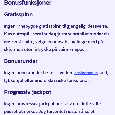
Bonusfunksjoner
Gratisspinn
Ingen innebygde gratisspinn tilgjengelig, dessverre.
Kun autospill, som lar deg justere antallet runder du
ønsker å spille, velge en innsats, og følge med på
skjermen uten å trykke på spinnknappen.
Bonusrunder
Ingen bonusrunder heller – verken
spill,
casinobonus
lykkehjul eller andre klassiske funksjoner.
Progressiv jackpot
Ingen progressiv jackpot her, selv om dette ville
passet utmerket. Jeg forventet nesten å se et