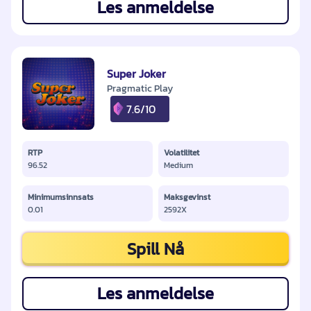
Les anmeldelse
Super Joker
Pragmatic Play
7.6/10
RTP
Volatilitet
96.52
Medium
Minimumsinnsats
Maksgevinst
0.01
2592X
Spill Nå
Les anmeldelse