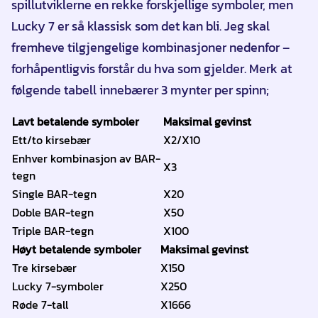
spillutviklerne en rekke forskjellige symboler, men
Lucky 7 er så klassisk som det kan bli. Jeg skal
fremheve tilgjengelige kombinasjoner nedenfor –
forhåpentligvis forstår du hva som gjelder. Merk at
følgende tabell innebærer 3 mynter per spinn;
Lavt betalende symboler
Maksimal gevinst
Ett/to kirsebær
X2/X10
Enhver kombinasjon av BAR-
X3
tegn
Single BAR-tegn
X20
Doble BAR-tegn
X50
Triple BAR-tegn
X100
Høyt betalende symboler
Maksimal gevinst
Tre kirsebær
X150
Lucky 7-symboler
X250
Røde 7-tall
X1666