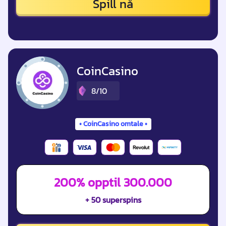
Spill nå
CoinCasino
8/10
CoinCasino omtale
200% opptil 300.000
+ 50 superspins