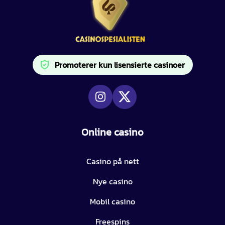
Promoterer kun lisensierte casinoer
Online casino
Casino på nett
Nye casino
Mobil casino
Freespins