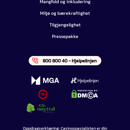
Mangfold og inkludering
Miljø og bærekraftighet
Tilgjengelighet
Pressepakke
800 800 40 - Hjelpelinjen
Oppdragserklæring: Casinospesialisten er din