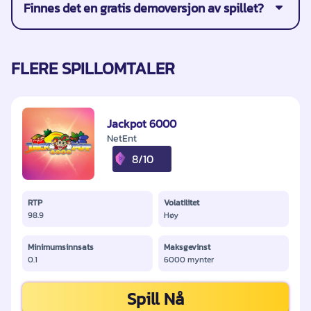
Finnes det en gratis demoversjon av spillet?
FLERE SPILLOMTALER
Jackpot 6000
NetEnt
8/10
RTP
Volatilitet
98.9
Høy
Minimumsinnsats
Maksgevinst
0.1
6000 mynter
Spill Nå