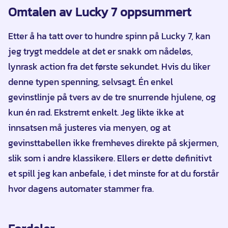
Omtalen av Lucky 7 oppsummert
Etter å ha tatt over to hundre spinn på Lucky 7, kan
jeg trygt meddele at det er snakk om nådeløs,
lynrask action fra det første sekundet. Hvis du liker
denne typen spenning, selvsagt. Én enkel
gevinstlinje på tvers av de tre snurrende hjulene, og
kun én rad. Ekstremt enkelt. Jeg likte ikke at
innsatsen må justeres via menyen, og at
gevinsttabellen ikke fremheves direkte på skjermen,
slik som i andre klassikere. Ellers er dette definitivt
et spill jeg kan anbefale, i det minste for at du forstår
hvor dagens automater stammer fra.