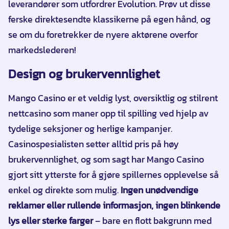
leverandører som utfordrer Evolution. Prøv ut disse
ferske direktesendte klassikerne på egen hånd, og
se om du foretrekker de nyere aktørene overfor
markedslederen!
Design og brukervennlighet
Mango Casino er et veldig lyst, oversiktlig og stilrent
nettcasino som maner opp til spilling ved hjelp av
tydelige seksjoner og herlige kampanjer.
Casinospesialisten setter alltid pris på høy
brukervennlighet, og som sagt har Mango Casino
gjort sitt ytterste for å gjøre spillernes opplevelse så
enkel og direkte som mulig.
Ingen unødvendige
reklamer eller rullende informasjon, ingen blinkende
lys eller sterke farger
– bare en flott bakgrunn med