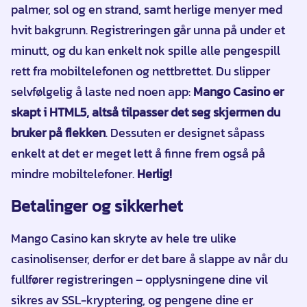
palmer, sol og en strand, samt herlige menyer med
hvit bakgrunn. Registreringen går unna på under et
minutt, og du kan enkelt nok spille alle pengespill
rett fra mobiltelefonen og nettbrettet. Du slipper
selvfølgelig å laste ned noen app:
Mango Casino er
skapt i HTML5, altså tilpasser det seg skjermen du
bruker på flekken
. Dessuten er designet såpass
enkelt at det er meget lett å finne frem også på
mindre mobiltelefoner.
Herlig!
Betalinger og sikkerhet
Mango Casino kan skryte av hele tre ulike
casinolisenser, derfor er det bare å slappe av når du
fullfører registreringen – opplysningene dine vil
sikres av SSL-kryptering, og pengene dine er