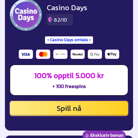
Casino Days
8.2/10
Casino Days omtale
100% opptil 5.000 kr
+ 100 freespins
Spill nå
Eksklusiv bonus!