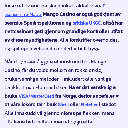
forsikret av europeiske banker takket være
EU-
Mango Casino er også godkjent av
lisensen fra Malta.
svenske Speilinspektionen og
, altså har
britiske UKGC
nettcasinoet gått gjennom grundige kontroller utført
av disse myndighetene
. Alle forskrifter overholdes,
og spillopplevelsen din er derfor helt trygg.
Når du ønsker å gjøre et innskudd hos Mango
Casino, får du velge mellom en rekke enkle,
brukervennlige metoder – inkludert alle vanlige
bankkort og e-lommebøker.
Nå er det vanskelig å
bruke
fra Norge, derfor anbefaler vi
VISA/MasterCard
at våre lesere tar i bruk
eller
i stedet
.
Skrill
Neteller
Alle innskudd vil gjennomføres på flekken, mens
uttakene behandles innen et døgn etter