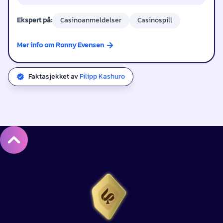
Ekspert på:
Casinoanmeldelser
Casinospill
Mer info om Ronny Evensen
Faktasjekket av
Filipp Kashuro