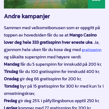
Andre kampanjer
Sammen med velkomstbonusen som er oppgitt på
toppen av hovedsiden får du se at
Mango Casino
lover deg hele 333 gratisspinn hver eneste uke
. Ja,
gjennom hele uken får du kose deg med
gratisspinn
og såkalte superspinn med høyere verdi:
Mandag
får du 5 superspinn for innskudd på 200 kr,
Tirsdag
får du 100 gratisspinn for innskudd 400 kr,
Onsdag
gir deg 66 gratisspinn for 200 kr,
Torsdag
byr på 15 gratisspinn for 300 kr med kun 1x i
omsetningskrav,
Fredag
gir deg 25% i påfyllingsbonus opptil 250 kr,
Lørdag
kommer med 77 gratisspinn for 200 kr