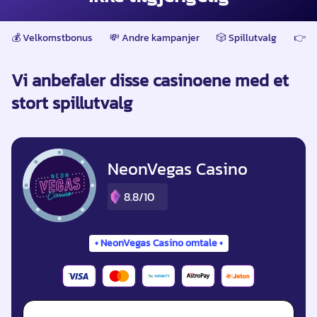
💰 Velkomstbonus
💸 Andre kampanjer
🎲 Spillutvalg
👉 Li
Vi anbefaler disse casinoene med et
stort spillutvalg
NeonVegas Casino
8.8/10
NeonVegas Casino omtale