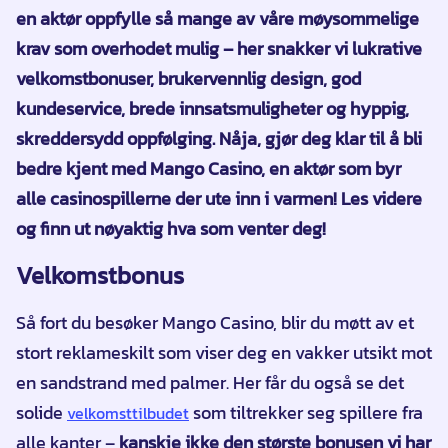
en aktør oppfylle så mange av våre møysommelige
krav som overhodet mulig – her snakker vi lukrative
velkomstbonuser, brukervennlig design, god
kundeservice, brede innsatsmuligheter og hyppig,
skreddersydd oppfølging. Nåja, gjør deg klar til å bli
bedre kjent med Mango Casino, en aktør som byr
alle casinospillerne der ute inn i varmen! Les videre
og finn ut nøyaktig hva som venter deg!
Velkomstbonus
Så fort du besøker Mango Casino, blir du møtt av et
stort reklameskilt som viser deg en vakker utsikt mot
en sandstrand med palmer. Her får du også se det
solide
som tiltrekker seg spillere fra
velkomsttilbudet
alle kanter –
kanskje ikke den største bonusen vi har