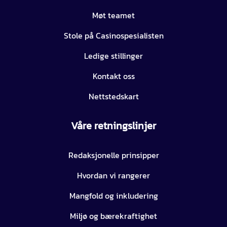
Møt teamet
Stole på Casinospesialisten
Ledige stillinger
Kontakt oss
Nettstedskart
Våre retningslinjer
Redaksjonelle prinsipper
Hvordan vi rangerer
Mangfold og inkludering
Miljø og bærekraftighet