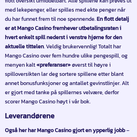
flott oversikt umiddelbart. Alle spillene kan prøves ut
med lekepenger, eller spilles med ekte penger når
du har funnet frem til noe spennende.
En flott detalj
er at Mango Casino fremhever utbetalingsraten i
hvert enkelt spill nederst i venstre hjørne for den
aktuelle tittelen
. Veldig brukervennlig! Totalt har
Mango Casino over fem hundre ulike pengespill, og
menyen kalt
«preferanser»
øverst til høyre i
spilloversikten lar deg sortere spillene etter blant
annet bonusfunksjoner og antallet gevinstlinjer. Alt
er gjort med tanke på spillernes velvære, derfor
scorer Mango Casino høyt i vår bok.
Leverandørene
Også her har Mango Casino gjort en ypperlig jobb
–