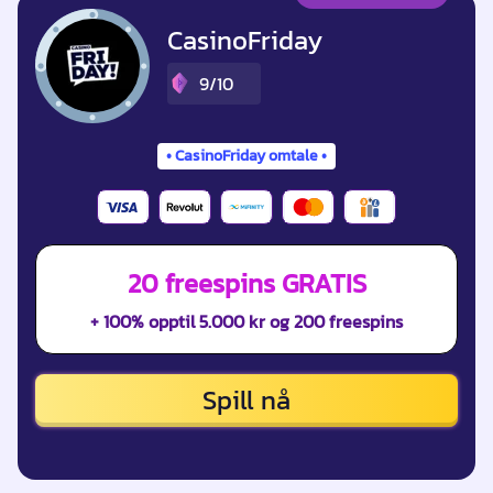
CasinoFriday
9/10
CasinoFriday omtale
20 freespins GRATIS
+ 100% opptil 5.000 kr og 200 freespins
Spill nå