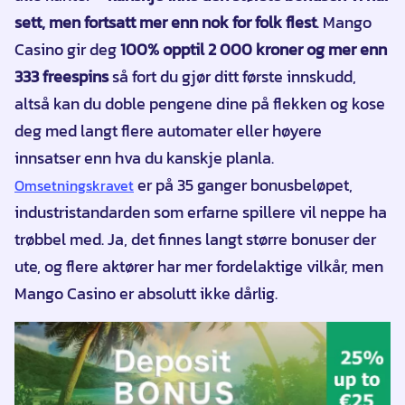
sett, men fortsatt mer enn nok for folk flest
. Mango
Casino gir deg
100% opptil 2 000 kroner og mer enn
333 freespins
så fort du gjør ditt første innskudd,
altså kan du doble pengene dine på flekken og kose
deg med langt flere automater eller høyere
innsatser enn hva du kanskje planla.
er på 35 ganger bonusbeløpet,
Omsetningskravet
industristandarden som erfarne spillere vil neppe ha
trøbbel med. Ja, det finnes langt større bonuser der
ute, og flere aktører har mer fordelaktige vilkår, men
Mango Casino er absolutt ikke dårlig.