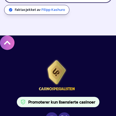
Faktasjekket av
Filipp Kashuro
Promoterer kun lisensierte casinoer