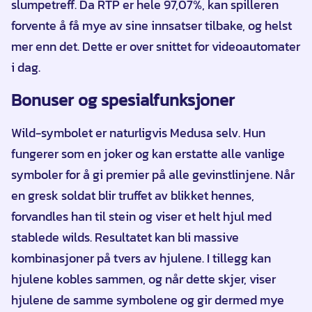
slumpetreff. Da RTP er hele 97,07%, kan spilleren
forvente å få mye av sine innsatser tilbake, og helst
mer enn det. Dette er over snittet for videoautomater
i dag.
Bonuser og spesialfunksjoner
Wild-symbolet er naturligvis Medusa selv. Hun
fungerer som en joker og kan erstatte alle vanlige
symboler for å gi premier på alle gevinstlinjene. Når
en gresk soldat blir truffet av blikket hennes,
forvandles han til stein og viser et helt hjul med
stablede wilds. Resultatet kan bli massive
kombinasjoner på tvers av hjulene. I tillegg kan
hjulene kobles sammen, og når dette skjer, viser
hjulene de samme symbolene og gir dermed mye