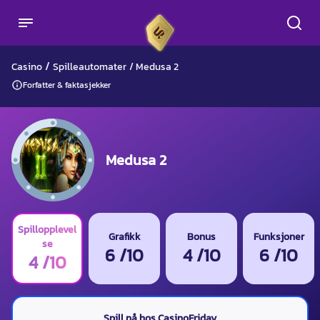
/
Casino
Spilleautomater
/
Medusa 2
Forfatter & faktasjekker
Medusa 2
Spillopplevel
Grafikk
Bonus
Funksjoner
se
6 /10
4 /10
6 /10
4 /10
Spill nå hos CasinoFriday