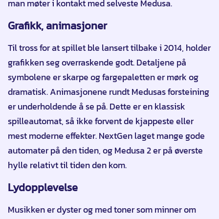
man møter i kontakt med selveste Medusa.
Grafikk, animasjoner
Til tross for at spillet ble lansert tilbake i 2014, holder
grafikken seg overraskende godt. Detaljene på
symbolene er skarpe og fargepaletten er mørk og
dramatisk. Animasjonene rundt Medusas forsteining
er underholdende å se på. Dette er en klassisk
spilleautomat, så ikke forvent de kjappeste eller
mest moderne effekter. NextGen laget mange gode
automater på den tiden, og Medusa 2 er på øverste
hylle relativt til tiden den kom.
Lydopplevelse
Musikken er dyster og med toner som minner om