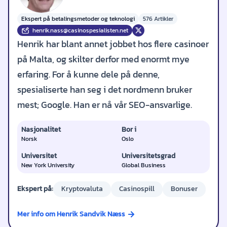
Ekspert på betalingsmetoder og teknologi
576 Artikler
henrik.nass@casinospesialisten.net
Henrik har blant annet jobbet hos flere casinoer
på Malta, og skilter derfor med enormt mye
erfaring. For å kunne dele på denne,
spesialiserte han seg i det nordmenn bruker
mest; Google. Han er nå vår SEO-ansvarlige.
Nasjonalitet
Bor i
Norsk
Oslo
Universitet
Universitetsgrad
New York University
Global Business
Ekspert på:
Kryptovaluta
Casinospill
Bonuser
Mer info om Henrik Sandvik Næss