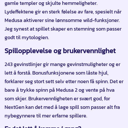
gamle templer og skjulte hemmeligheter.
Lydeffektene gir en sterk følelse av fare, spesielt når
Medusa aktiverer sine lønnsomme wild-funksjoner.
Jeg synest at spillet skaper en stemning som passer
godt til mytologien.
Spillopplevelse og brukervennlighet
243 gevinstlinjer gir mange gevinstmuligheter og er
lett å forstå. Bonusfunksjonene som låste hjul,
forklarer seg stort sett selv etter noen få spinn. Det er
bare å trykke spinn på Medusa 2 og vente på hva
som skjer. Brukervennligheten er svært god, for
NextGen kan det med å lage spill som passer alt fra
nybegynnere til mer erfarne spillere.