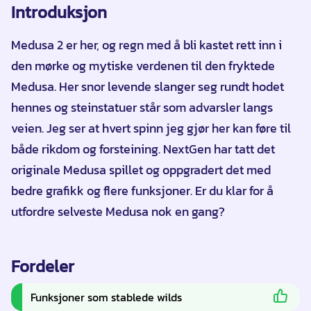
Introduksjon
Medusa 2 er her, og regn med å bli kastet rett inn i
den mørke og mytiske verdenen til den fryktede
Medusa. Her snor levende slanger seg rundt hodet
hennes og steinstatuer står som advarsler langs
veien. Jeg ser at hvert spinn jeg gjør her kan føre til
både rikdom og forsteining. NextGen har tatt det
originale Medusa spillet og oppgradert det med
bedre grafikk og flere funksjoner. Er du klar for å
utfordre selveste Medusa nok en gang?
Fordeler
Funksjoner som stablede wilds