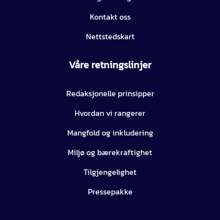
Kontakt oss
Nettstedskart
Våre retningslinjer
Redaksjonelle prinsipper
Hvordan vi rangerer
Mangfold og inkludering
Miljø og bærekraftighet
Tilgjengelighet
Pressepakke