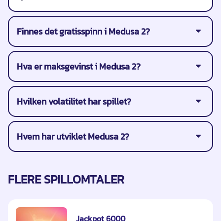
Finnes det gratisspinn i Medusa 2?
Hva er maksgevinst i Medusa 2?
Hvilken volatilitet har spillet?
Hvem har utviklet Medusa 2?
FLERE SPILLOMTALER
Jackpot 6000