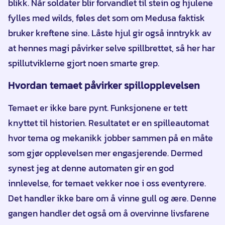
blikk. Når soldater blir forvandlet til stein og hjulene
fylles med wilds, føles det som om Medusa faktisk
bruker kreftene sine. Låste hjul gir også inntrykk av
at hennes magi påvirker selve spillbrettet, så her har
spillutviklerne gjort noen smarte grep.
Hvordan temaet påvirker spillopplevelsen
Temaet er ikke bare pynt. Funksjonene er tett
knyttet til historien. Resultatet er en spilleautomat
hvor tema og mekanikk jobber sammen på en måte
som gjør opplevelsen mer engasjerende. Dermed
synest jeg at denne automaten gir en god
innlevelse, for temaet vekker noe i oss eventyrere.
Det handler ikke bare om å vinne gull og ære. Denne
gangen handler det også om å overvinne livsfarene