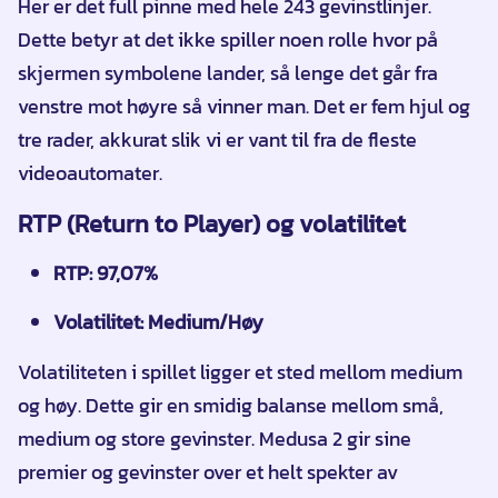
Her er det full pinne med hele 243 gevinstlinjer.
Dette betyr at det ikke spiller noen rolle hvor på
skjermen symbolene lander, så lenge det går fra
venstre mot høyre så vinner man. Det er fem hjul og
tre rader, akkurat slik vi er vant til fra de fleste
videoautomater.
RTP (Return to Player) og volatilitet
RTP: 97,07%
Volatilitet: Medium/Høy
Volatiliteten i spillet ligger et sted mellom medium
og høy. Dette gir en smidig balanse mellom små,
medium og store gevinster. Medusa 2 gir sine
premier og gevinster over et helt spekter av