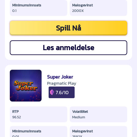
Minimumsinnsats
Maksgevinst
0.1
2000X
Spill Nå
Les anmeldelse
Super Joker
Pragmatic Play
7.6/10
RTP
Volatilitet
96.52
Medium
Minimumsinnsats
Maksgevinst
0.01
2592X