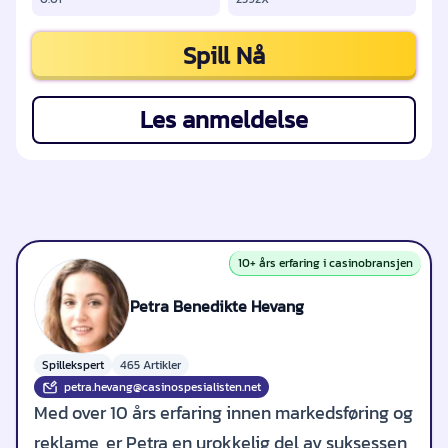
Spill Nå
Les anmeldelse
10+ års erfaring i casinobransjen
Petra Benedikte Hevang
Spillekspert
465 Artikler
petra.hevang@casinospesialisten.net
Med over 10 års erfaring innen markedsføring og
reklame, er Petra en urokkelig del av suksessen