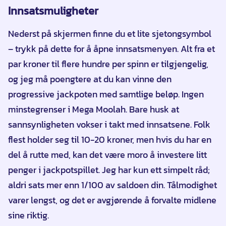
Innsatsmuligheter
Nederst på skjermen finne du et lite sjetongsymbol
– trykk på dette for å åpne innsatsmenyen. Alt fra et
par kroner til flere hundre per spinn er tilgjengelig,
og jeg må poengtere at du kan vinne den
progressive jackpoten med samtlige beløp. Ingen
minstegrenser i Mega Moolah. Bare husk at
sannsynligheten vokser i takt med innsatsene. Folk
flest holder seg til 10-20 kroner, men hvis du har en
del å rutte med, kan det være moro å investere litt
penger i jackpotspillet. Jeg har kun ett simpelt råd;
aldri sats mer enn 1/100 av saldoen din. Tålmodighet
varer lengst, og det er avgjørende å forvalte midlene
sine riktig.