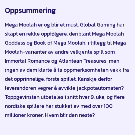
Oppsummering
Mega Moolah er og blir et must. Global Gaming har
skapt en rekke oppfølgere, deriblant Mega Moolah
Goddess og Book of Mega Moolah, i tillegg til Mega
Moolah-varianter av andre velkjente spill som
Immortal Romance og Atlantean Treasures, men
ingen av dem klarte å ta oppmerksomheten vekk fra
det opprinnelige, første spillet. Kanskje derfor
leverandøren vegrer å avvikle jackpotautomaten?
Toppgevinsten utbetales i snitt hver 9. uke, og flere
nordiske spillere har stukket av med over 100
millioner kroner. Hvem blir den neste?