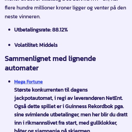
flere hundre millioner kroner ligger og venter på den
neste vinneren.
Utbetalingsrate
: 88.12%
Volatilitet
: Middels
Sammenlignet med lignende
automater
Mega Fortune
Største konkurrenten til dagens
jackpotautomat, i regi av leverandøren NetEnt.
Også dette spillet er i Guinness Rekordbok pga.
sine svimlende utbetalinger, men her blir du dratt
inn i rikmannslivet fra start, med gullklokker,
båter og sjampanje på skjermen.