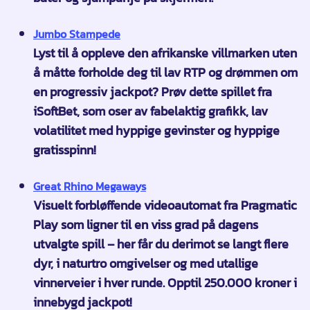
Jumbo Stampede
Lyst til å oppleve den afrikanske villmarken uten
å måtte forholde deg til lav RTP og drømmen om
en progressiv jackpot? Prøv dette spillet fra
iSoftBet, som oser av fabelaktig grafikk, lav
volatilitet med hyppige gevinster og hyppige
gratisspinn!
Great Rhino Megaways
Visuelt forbløffende videoautomat fra Pragmatic
Play som ligner til en viss grad på dagens
utvalgte spill – her får du derimot se langt flere
dyr, i naturtro omgivelser og med utallige
vinnerveier i hver runde. Opptil 250.000 kroner i
innebygd jackpot!