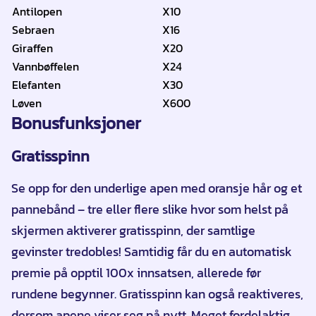
Antilopen
X10
Sebraen
X16
Giraffen
X20
Vannbøffelen
X24
Elefanten
X30
Løven
X600
Bonusfunksjoner
Gratisspinn
Se opp for den underlige apen med oransje hår og et
pannebånd – tre eller flere slike hvor som helst på
skjermen aktiverer gratisspinn, der samtlige
gevinster tredobles! Samtidig får du en automatisk
premie på opptil 100x innsatsen, allerede før
rundene begynner. Gratisspinn kan også reaktiveres,
dersom apene viser seg på nytt. Meget fordelaktig