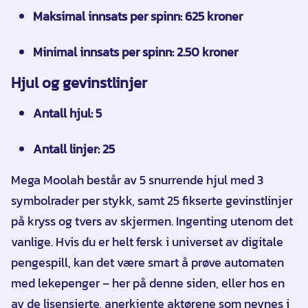
Maksimal innsats per spinn
: 625 kroner
Minimal innsats per spinn
: 2.50 kroner
Hjul og gevinstlinjer
Antall hjul
: 5
Antall linjer
: 25
Mega Moolah består av 5 snurrende hjul med 3
symbolrader per stykk, samt 25 fikserte gevinstlinjer
på kryss og tvers av skjermen. Ingenting utenom det
vanlige. Hvis du er helt fersk i universet av digitale
pengespill, kan det være smart å prøve automaten
med lekepenger – her på denne siden, eller hos en
av de lisensierte, anerkjente aktørene som nevnes i