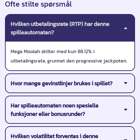
Ofte stilte spørsmål
Hvilken utbetalingsrate (RTP) har denne
spilleautomaten?
Mega Moolah skilter med kun 88.12% i
utbetalingsrate, grunnet den progressive jackpoten.
Hvor mange gevinstlinjer brukes i spillet?
Har spilleautomaten noen spesielle
funksjoner eller bonusrunder?
Hvilken volatilitet forventes i denne