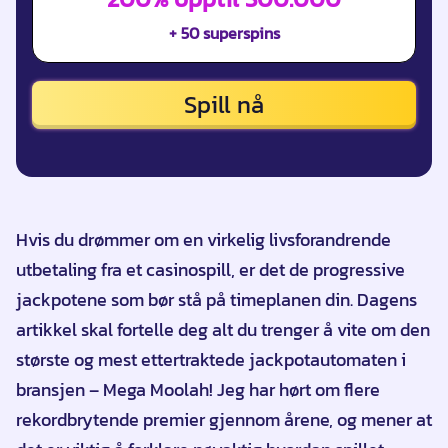
+ 50 superspins
Spill nå
Hvis du drømmer om en virkelig livsforandrende
utbetaling fra et casinospill, er det de progressive
jackpotene som bør stå på timeplanen din. Dagens
artikkel skal fortelle deg alt du trenger å vite om den
største og mest ettertraktede jackpotautomaten i
bransjen – Mega Moolah! Jeg har hørt om flere
rekordbrytende premier gjennom årene, og mener at