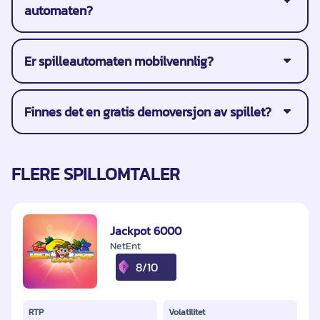
automaten?
Er spilleautomaten mobilvennlig?
Finnes det en gratis demoversjon av spillet?
FLERE SPILLOMTALER
Jackpot 6000
NetEnt
8/10
RTP
Volatilitet