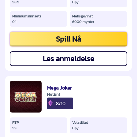
98.9
Høy
Minimumsinnsats
Maksgevinst
0.1
6000 mynter
Spill Nå
Les anmeldelse
Mega Joker
NetEnt
8/10
RTP
Volatilitet
99
Høy