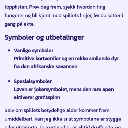
topplisten. Prøv deg frem, sjekk hvordan ting
fungerer og bli kjent med spillets linjer, før du setter i
gang på ekte.
Symboler og utbetalinger
Vanlige symboler
Primitive kortverdier og en rekke smilende dyr
fra den afrikanske savannen
Spesialsymboler
Løven er jokersymbolet, mens den rare apen
aktiverer gratisspinn
Selv om spillets betydelige alder kommer frem
umiddelbart, kan jeg ikke si at symbolene er stygge
eller utdaterte. Jo, kortverdier er alltid skuffende, og