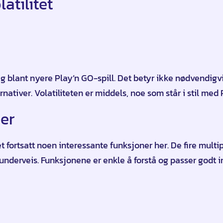
atilitet
ig blant nyere Play’n GO-spill. Det betyr ikke nødvendigvi
ver. Volatiliteten er middels, noe som står i stil med Pl
er
 fortsatt noen interessante funksjoner her. De fire mult
on underveis. Funksjonene er enkle å forstå og passer god