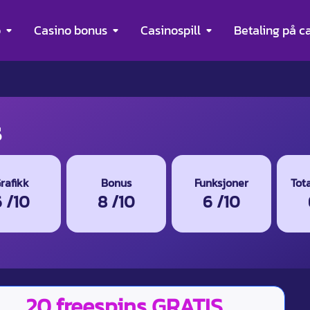
o
Casino bonus
Casinospill
Betaling på c
s
rafikk
Bonus
Funksjoner
Tot
 /10
8 /10
6 /10
20 freespins GRATIS