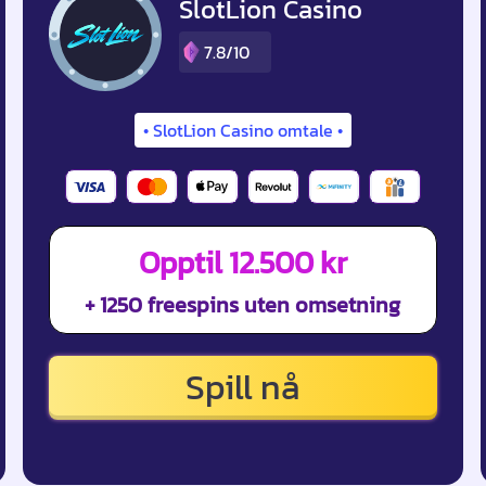
SlotLion Casino
7.8/10
SlotLion Casino omtale
Opptil 12.500 kr
+ 1250 freespins uten omsetning
Spill nå