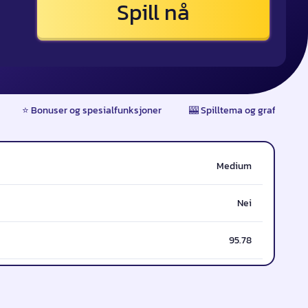
Spill nå
⭐️ Bonuser og spesialfunksjoner
🎰 Spilltema og grafikk
Medium
Nei
95.78