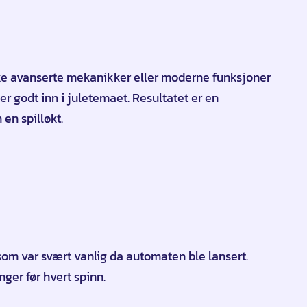
ikke avanserte mekanikker eller moderne funksjoner
er godt inn i juletemaet. Resultatet er en
en spilløkt.
t som var svært vanlig da automaten ble lansert.
nger før hvert spinn.