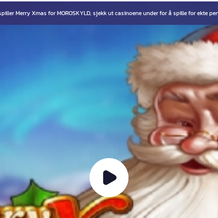
spiller Merry Xmas for MOROSKYLD, sjekk ut casinoene under for å spille for ekte pen