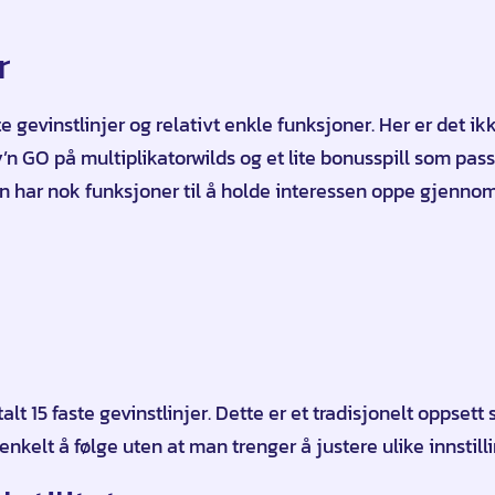
r
 gevinstlinjer og relativt enkle funksjoner. Her er det 
n GO på multiplikatorwilds og et lite bonusspill som pass
n har nok funksjoner til å holde interessen oppe gjennom 
lt 15 faste gevinstlinjer. Dette er et tradisjonelt oppset
 enkelt å følge uten at man trenger å justere ulike innstilli