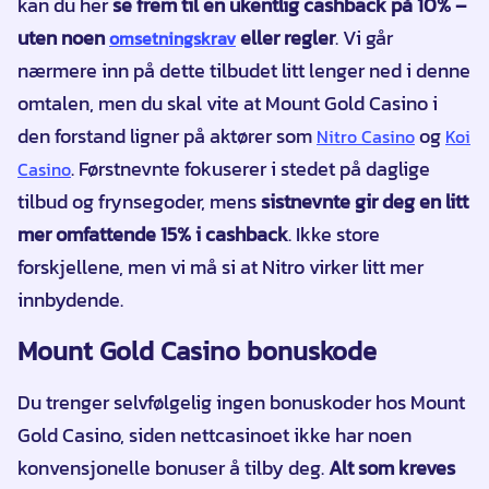
kan du her
se frem til en ukentlig cashback på 10% –
uten noen
eller regler
. Vi går
omsetningskrav
nærmere inn på dette tilbudet litt lenger ned i denne
omtalen, men du skal vite at Mount Gold Casino i
den forstand ligner på aktører som
og
Nitro Casino
Koi
. Førstnevnte fokuserer i stedet på daglige
Casino
tilbud og frynsegoder, mens
sistnevnte gir deg en litt
mer omfattende 15% i cashback
. Ikke store
forskjellene, men vi må si at Nitro virker litt mer
innbydende.
Mount Gold Casino bonuskode
Du trenger selvfølgelig ingen bonuskoder hos Mount
Gold Casino, siden nettcasinoet ikke har noen
konvensjonelle bonuser å tilby deg.
Alt som kreves