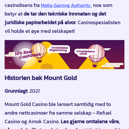
casinolisens fra
, noe som
Malta Gaming Authority
betyr at
de tar den tekniske innmaten og det
juridiske papirarbeidet på alvor
. Casinospesialisten
vil holde et øye med selskapet!
Historien bak Mount Gold
Grunnlagt
: 2021
Mount Gold Casino ble lansert samtidig med to
andre nettcasinoer fra samme selskap – Refuel
Casino og Amok Casino.
Les gjerne omtalene våre,