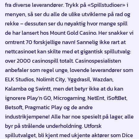
fra diverse leverandører. Trykk på «Spillstudioer» i
menyen, så ser du alle de ulike utviklerne på rad og
rekke – dessuten ser du nøyaktig hvor mange spill
de har lansert hos Mount Gold Casino. Her snakker vi
omtrent 70 forskjellige navn! Sannelig ikke rart at
nettcasinoet kan skilte med et gigantisk spillutvalg:
over 2000 casinospill totalt. Casinospesialisten
anbefaler som regel unge, lovende leverandører som
ELK Studios, Nolimit City, Yggdrasil, Wazdan,
Kalamba og Swintt, men det betyr ikke at du kan
ignorere Play’n GO, Microgaming, NetEnt, iSoftBet,
Betsoft, Pragmatic Play og de andre
industrikjempene! Alle har noe spesielt på lager, alle
byr på strålende underholdning. Utforsk
spillutvalget, bli kjent med ukjente aktører som Dice