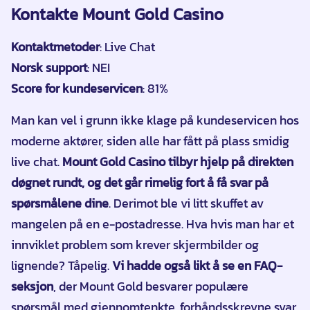
Kontakte Mount Gold Casino
Kontaktmetoder
: Live Chat
Norsk support
: NEI
Score for kundeservicen
: 81%
Man kan vel i grunn ikke klage på kundeservicen hos
moderne aktører, siden alle har fått på plass smidig
live chat.
Mount Gold Casino tilbyr hjelp på direkten
døgnet rundt, og det går rimelig fort å få svar på
spørsmålene dine
. Derimot ble vi litt skuffet av
mangelen på en e-postadresse. Hva hvis man har et
innviklet problem som krever skjermbilder og
lignende? Tåpelig.
Vi hadde også likt å se en FAQ-
seksjon
, der Mount Gold besvarer populære
spørsmål med gjennomtenkte, forhåndsskrevne svar.