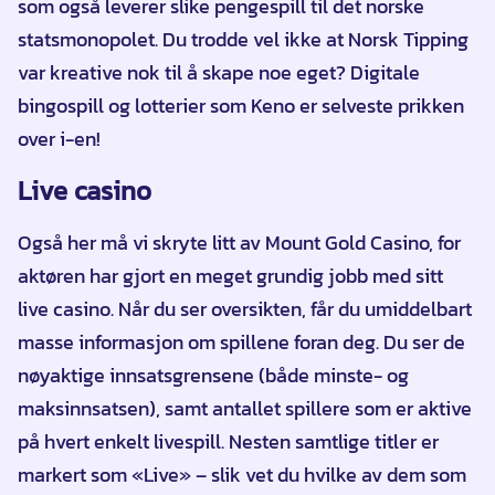
som også leverer slike pengespill til det norske
statsmonopolet. Du trodde vel ikke at Norsk Tipping
var kreative nok til å skape noe eget? Digitale
bingospill og lotterier som Keno er selveste prikken
over i-en!
Live casino
Også her må vi skryte litt av Mount Gold Casino, for
aktøren har gjort en meget grundig jobb med sitt
live casino. Når du ser oversikten, får du umiddelbart
masse informasjon om spillene foran deg. Du ser de
nøyaktige innsatsgrensene (både minste- og
maksinnsatsen), samt antallet spillere som er aktive
på hvert enkelt livespill. Nesten samtlige titler er
markert som «Live» – slik vet du hvilke av dem som