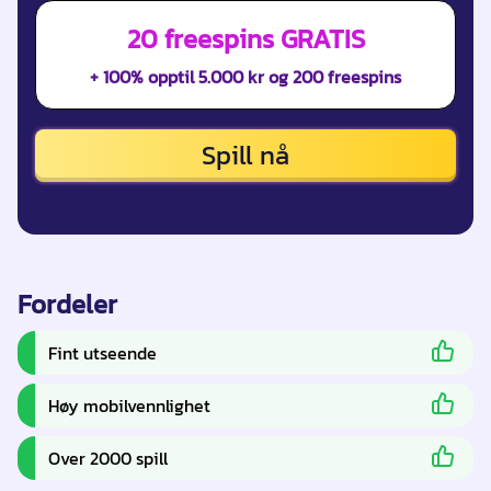
20 freespins GRATIS
+ 100% opptil 5.000 kr og 200 freespins
Spill nå
Fordeler
Fint utseende
Høy mobilvennlighet
Over 2000 spill