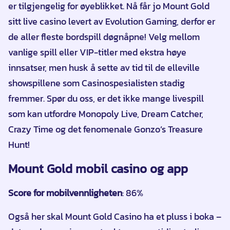
er tilgjengelig for øyeblikket. Nå får jo Mount Gold
sitt live casino levert av Evolution Gaming, derfor er
de aller fleste bordspill døgnåpne! Velg mellom
vanlige spill eller VIP-titler med ekstra høye
innsatser, men husk å sette av tid til de elleville
showspillene som Casinospesialisten stadig
fremmer. Spør du oss, er det ikke mange livespill
som kan utfordre Monopoly Live, Dream Catcher,
Crazy Time og det fenomenale Gonzo’s Treasure
Hunt!
Mount Gold mobil casino og app
Score for mobilvennligheten
: 86%
Også her skal Mount Gold Casino ha et pluss i boka –