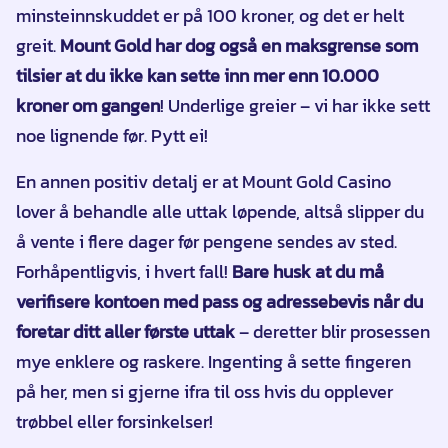
minsteinnskuddet er på 100 kroner, og det er helt
greit.
Mount Gold har dog også en maksgrense som
tilsier at du ikke kan sette inn mer enn 10.000
kroner om gangen
! Underlige greier – vi har ikke sett
noe lignende før. Pytt ei!
En annen positiv detalj er at Mount Gold Casino
lover å behandle alle uttak løpende, altså slipper du
å vente i flere dager før pengene sendes av sted.
Forhåpentligvis, i hvert fall!
Bare husk at du må
verifisere kontoen med pass og adressebevis når du
foretar ditt aller første uttak
– deretter blir prosessen
mye enklere og raskere. Ingenting å sette fingeren
på her, men si gjerne ifra til oss hvis du opplever
trøbbel eller forsinkelser!