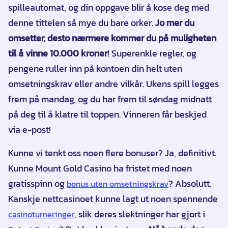
spilleautomat, og din oppgave blir å kose deg med
denne tittelen så mye du bare orker.
Jo mer du
omsetter, desto nærmere kommer du på muligheten
til å vinne 10.000 kroner
! Superenkle regler, og
pengene ruller inn på kontoen din helt uten
omsetningskrav eller andre vilkår. Ukens spill legges
frem på mandag, og du har frem til søndag midnatt
på deg til å klatre til toppen. Vinneren får beskjed
via e-post!
Kunne vi tenkt oss noen flere bonuser? Ja, definitivt.
Kunne Mount Gold Casino ha fristet med noen
gratisspinn og
? Absolutt.
bonus uten omsetningskrav
Kanskje nettcasinoet kunne lagt ut noen spennende
, slik deres slektninger har gjort i
casinoturneringer