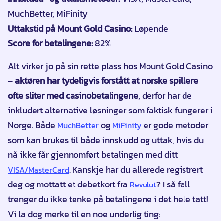
MuchBetter, MiFinity
Uttakstid på Mount Gold Casino:
Løpende
Score for betalingene:
82%
Alt virker jo på sin rette plass hos Mount Gold Casino
–
aktøren har tydeligvis forstått at norske spillere
ofte sliter med casinobetalingene
, derfor har de
inkludert alternative løsninger som faktisk fungerer i
Norge. Både
og
er gode metoder
MuchBetter
MiFinity
som kan brukes til både innskudd og uttak, hvis du
nå ikke får gjennomført betalingen med ditt
. Kanskje har du allerede registrert
VISA/MasterCard
deg og mottatt et debetkort fra
? I så fall
Revolut
trenger du ikke tenke på betalingene i det hele tatt!
Vi la dog merke til en noe underlig ting: