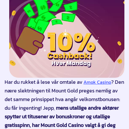
Har du rukket å lese vår omtale av
? Den
Amok Casino
nære slektningen til Mount Gold preges nemlig av
det samme prinsippet hva angår velkomstbonusen:
du får ingenting! Jepp,
mens utallige andre aktører
spytter ut titusener av bonuskroner og utallige
gratisspinn, har Mount Gold Casino valgt å gi deg