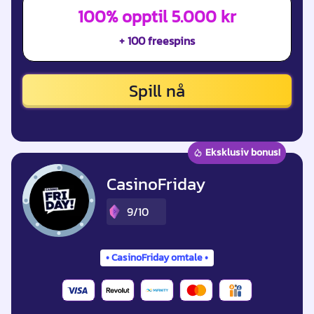
100% opptil 5.000 kr
+ 100 freespins
Spill nå
Eksklusiv bonus!
CasinoFriday
9/10
CasinoFriday omtale