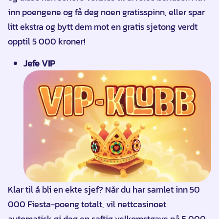
inn poengene og få deg noen gratisspinn, eller spar
litt ekstra og bytt dem mot en gratis sjetong verdt
opptil 5 000 kroner!
Jefe VIP
Klar til å bli en ekte sjef? Når du har samlet inn 50
000 Fiesta-poeng totalt, vil nettcasinoet
automatisk gi deg en saftig velkomstgave på 5 000