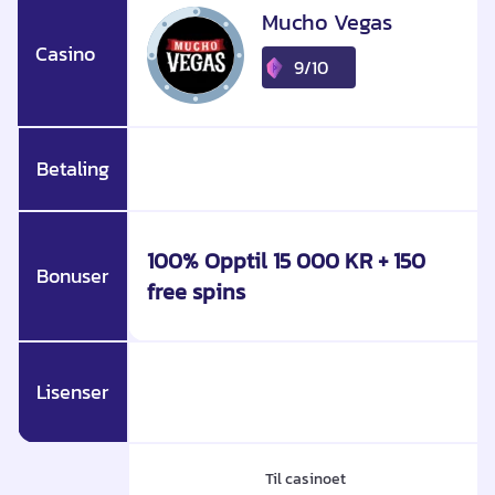
Mucho Vegas
Casino
9/10
Betaling
100% Opptil 15 000 KR + 150
Bonuser
free spins
Lisenser
Til casinoet