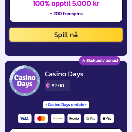
100% opptil 5.000 kr
+ 200 freespins
Spill nå
Eksklusiv bonus!
Casino Days
8.2/10
Casino Days omtale