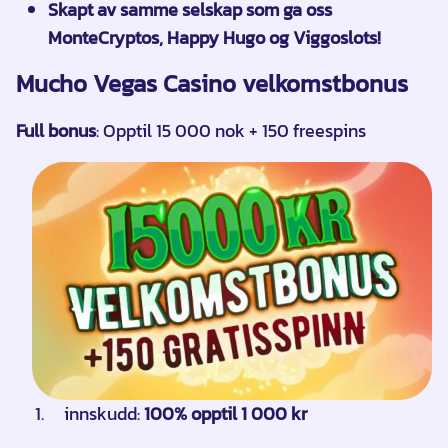
Skapt av samme selskap som ga oss
MonteCryptos, Happy Hugo og Viggoslots!
Mucho Vegas Casino velkomstbonus
Full bonus
: Opptil 15 000 nok + 150 freespins
innskudd:
100% opptil 1 000 kr