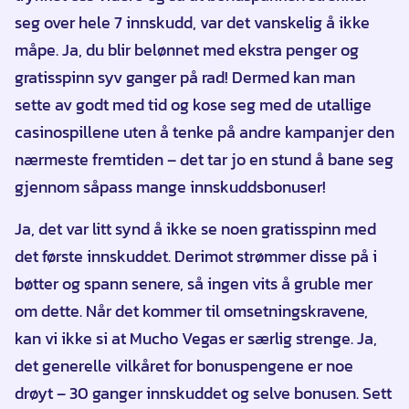
seg over hele 7 innskudd, var det vanskelig å ikke
måpe. Ja, du blir belønnet med ekstra penger og
gratisspinn syv ganger på rad! Dermed kan man
sette av godt med tid og kose seg med de utallige
casinospillene uten å tenke på andre kampanjer den
nærmeste fremtiden – det tar jo en stund å bane seg
gjennom såpass mange innskuddsbonuser!
Ja, det var litt synd å ikke se noen gratisspinn med
det første innskuddet. Derimot strømmer disse på i
bøtter og spann senere, så ingen vits å gruble mer
om dette. Når det kommer til omsetningskravene,
kan vi ikke si at Mucho Vegas er særlig strenge. Ja,
det generelle vilkåret for bonuspengene er noe
drøyt – 30 ganger innskuddet og selve bonusen. Sett