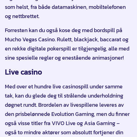
som helst, fra både datamaskinen, mobiltelefonen
og nettbrettet.
Forresten kan du også kose deg med bordspill på
Mucho Vegas Casino. Rulett, blackjack, baccarat og
en rekke digitale pokerspill er tilgjengelig, alle med
sine spesielle regler og enestående animasjoner!
Live casino
Med over et hundre live casinospill under samme
tak, kan du glede deg til strålende underholdning
døgnet rundt. Brordelen av livespillene leveres av
den prisbelønnede Evolution Gaming, men du finner
også visse titler fra VIVO Live og Asia Gaming –
også to mindre aktører som absolutt fortjener din