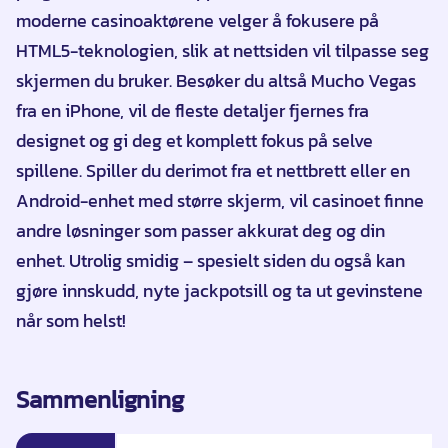
moderne casinoaktørene velger å fokusere på
HTML5-teknologien, slik at nettsiden vil tilpasse seg
skjermen du bruker. Besøker du altså Mucho Vegas
fra en iPhone, vil de fleste detaljer fjernes fra
designet og gi deg et komplett fokus på selve
spillene. Spiller du derimot fra et nettbrett eller en
Android-enhet med større skjerm, vil casinoet finne
andre løsninger som passer akkurat deg og din
enhet. Utrolig smidig – spesielt siden du også kan
gjøre innskudd, nyte jackpotsill og ta ut gevinstene
når som helst!
Sammenligning