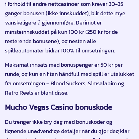
i forhold til andre nettcasinoer som krever 30-35
ganger bonusen (ikke innskuddet), blir dette mye
vanskeligere å gjennomføre. Derimot er
minsteinnskuddet på kun 100 kr (250 kr for de
resterende bonusene), og nesten alle
spilleautomater bidrar 100% til omsetningen.
Maksimal innsats med bonuspenger er 50 kr per
runde, og kun en liten håndfull med spill er utelukket
fra omsetningen – Blood Suckers, Simsalabim og
Retro Reels er blant disse.
Mucho Vegas Casino bonuskode
Du trenger ikke bry deg med bonuskoder og
lignende unødvendige detaljer når du gjør deg klar