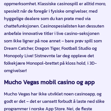
oppmerksomhet. Klassiske casinospill er alltid moro,
spesielt når de foregår i fysiske omgivelser, med
hyggelige dealere som du kan prate med via
chattefunksjonen. Casinospesialisten kan dessuten
anbefale innovative titler i live casino-seksjonen
som ikke ligner på noe annet – bare prøv spill som
Dream Catcher, Dragon Tiger, Football Studio og
Monopoly Live! Sistnevnte lar deg oppleve det
folkekjære Monopol-brettet på kloss hold, i 3D-
omgivelser!
Mucho Vegas mobil casino og app
Mucho Vegas har ikke utviklet noen casinoapp, og
godt er det – det er uansett forbudt å laste ned slike
programmer i norske App Store. Nei, de fleste