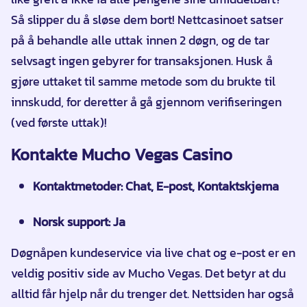
Så slipper du å sløse dem bort! Nettcasinoet satser
på å behandle alle uttak innen 2 døgn, og de tar
selvsagt ingen gebyrer for transaksjonen. Husk å
gjøre uttaket til samme metode som du brukte til
innskudd, for deretter å gå gjennom verifiseringen
(ved første uttak)!
Kontakte Mucho Vegas Casino
Kontaktmetoder
: Chat, E-post, Kontaktskjema
Norsk support
: Ja
Døgnåpen kundeservice via live chat og e-post er en
veldig positiv side av Mucho Vegas. Det betyr at du
alltid får hjelp når du trenger det. Nettsiden har også