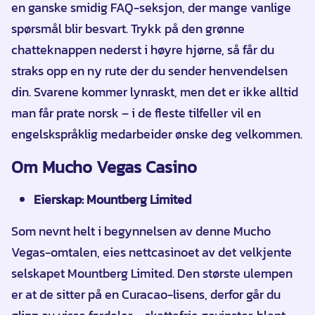
en ganske smidig FAQ-seksjon, der mange vanlige
spørsmål blir besvart. Trykk på den grønne
chatteknappen nederst i høyre hjørne, så får du
straks opp en ny rute der du sender henvendelsen
din. Svarene kommer lynraskt, men det er ikke alltid
man får prate norsk – i de fleste tilfeller vil en
engelskspråklig medarbeider ønske deg velkommen.
Om Mucho Vegas Casino
Eierskap
: Mountberg Limited
Som nevnt helt i begynnelsen av denne Mucho
Vegas-omtalen, eies nettcasinoet av det velkjente
selskapet Mountberg Limited. Den største ulempen
er at de sitter på en Curacao-lisens, derfor går du