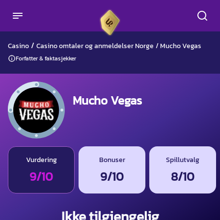
/
Casino
Casino omtaler og anmeldelser Norge
/
Mucho Vegas
Forfatter & faktasjekker
Mucho Vegas
Vurdering
Bonuser
Spillutvalg
9/10
9/10
8/10
Ikke tilgjengelig