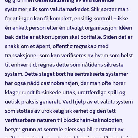
systemer, slik som valutamarkedet. Slik sørger man
for at ingen kan få komplett, ensidig kontroll – ikke
én enkelt person eller én utvalgt organisasjon. Idéen
bak dette er at korrupsjon skal bortfalle. Siden det er
snakk om et åpent, offentlig regnskap med
transaksjoner som kan verifiseres av hvem som helst
til enhver tid, regnes dette som nåtidens sikreste
system. Dette steget bort fra sentraliserte systemer
har også nådd casinobransjen, der man ofte hører
klager rundt forsinkede uttak, urettferdige spill og
uetisk praksis generelt. Ved hjelp av et valutasystem
som støttes av urokkelig sikkerhet og den lett
verifiserbare naturen til blockchain-teknologien,
betyr i grunn at sentrale eierskap blir erstattet av