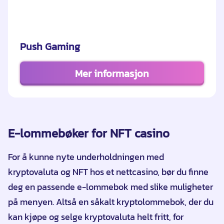
Push Gaming
Mer informasjon
E-lommebøker for NFT casino
For å kunne nyte underholdningen med
kryptovaluta og NFT hos et nettcasino, bør du finne
deg en passende e-lommebok med slike muligheter
på menyen. Altså en såkalt kryptolommebok, der du
kan kjøpe og selge kryptovaluta helt fritt, for