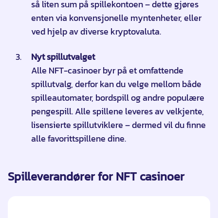
så liten sum på spillekontoen – dette gjøres
enten via konvensjonelle myntenheter, eller
ved hjelp av diverse kryptovaluta.
Nyt spillutvalget
Alle NFT-casinoer byr på et omfattende
spillutvalg, derfor kan du velge mellom både
spilleautomater, bordspill og andre populære
pengespill. Alle spillene leveres av velkjente,
lisensierte spillutviklere – dermed vil du finne
alle favorittspillene dine.
Spilleverandører for NFT casinoer