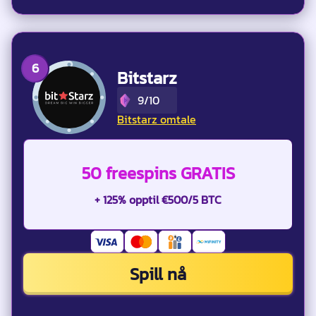
Bitstarz
9/10
Bitstarz omtale
50 freespins GRATIS
+ 125% opptil €500/5 BTC
Spill nå