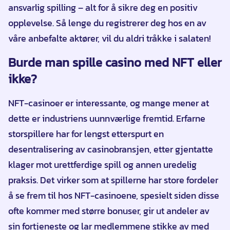
ansvarlig spilling – alt for å sikre deg en positiv
opplevelse. Så lenge du registrerer deg hos en av
våre anbefalte aktører, vil du aldri tråkke i salaten!
Burde man spille casino med NFT eller
ikke?
NFT-casinoer er interessante, og mange mener at
dette er industriens uunnværlige fremtid. Erfarne
storspillere har for lengst etterspurt en
desentralisering av casinobransjen, etter gjentatte
klager mot urettferdige spill og annen uredelig
praksis. Det virker som at spillerne har store fordeler
å se frem til hos NFT-casinoene, spesielt siden disse
ofte kommer med større bonuser, gir ut andeler av
sin fortjeneste og lar medlemmene stikke av med