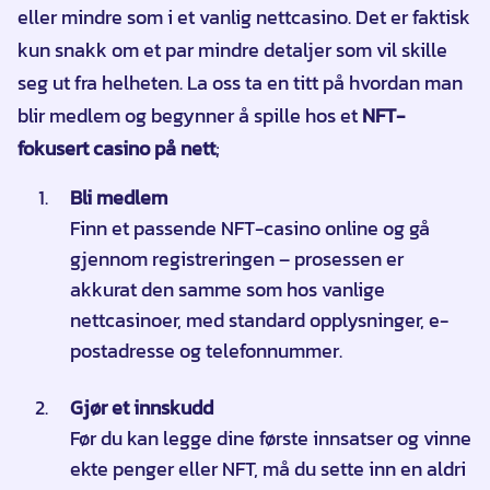
eller mindre som i et vanlig nettcasino. Det er faktisk
kun snakk om et par mindre detaljer som vil skille
seg ut fra helheten. La oss ta en titt på hvordan man
blir medlem og begynner å spille hos et
NFT-
fokusert casino på nett
;
Bli medlem
Finn et passende NFT-casino online og gå
gjennom registreringen – prosessen er
akkurat den samme som hos vanlige
nettcasinoer, med standard opplysninger, e-
postadresse og telefonnummer.
Gjør et innskudd
Før du kan legge dine første innsatser og vinne
ekte penger eller NFT, må du sette inn en aldri