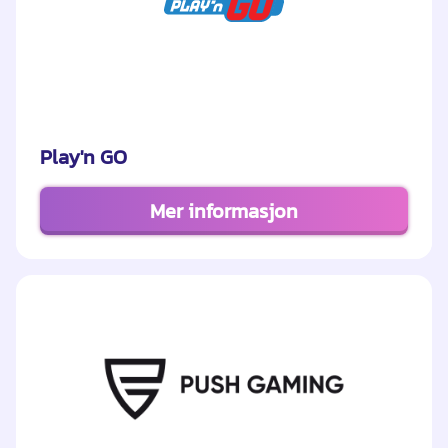
Play'n GO
Mer informasjon