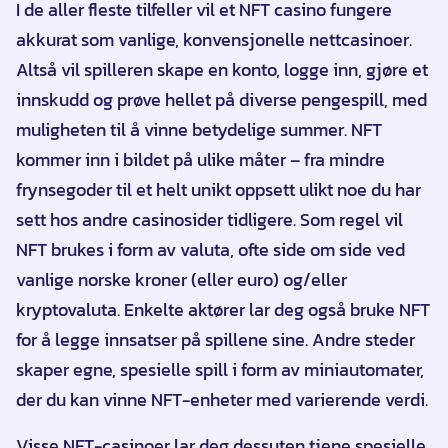
I de aller fleste tilfeller vil et NFT casino fungere
akkurat som vanlige, konvensjonelle nettcasinoer.
Altså vil spilleren skape en konto, logge inn, gjøre et
innskudd og prøve hellet på diverse pengespill, med
muligheten til å vinne betydelige summer. NFT
kommer inn i bildet på ulike måter – fra mindre
frynsegoder til et helt unikt oppsett ulikt noe du har
sett hos andre casinosider tidligere. Som regel vil
NFT brukes i form av valuta, ofte side om side ved
vanlige norske kroner (eller euro) og/eller
kryptovaluta. Enkelte aktører lar deg også bruke NFT
for å legge innsatser på spillene sine. Andre steder
skaper egne, spesielle spill i form av miniautomater,
der du kan vinne NFT-enheter med varierende verdi.
Visse NFT-casinoer lar deg dessuten tjene spesielle