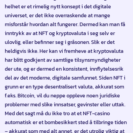
helhet er et rimelig nytt konsept i det digitale
universet, er det ikke overraskende at mange
misforstår hvordan alt fungerer. Dermed kan man få
inntrykk av at NFT og kryptovaluta i seg selv er
ulovlig, eller befinner seg i gråsonen. Slik er det
heldigvis ikke. Her kan vi fremheve at kryptovaluta
har blitt godkjent av samtlige tilsynsmyndigheter
der ute, og er dermed en konsistent, innflytelsesrik
del av det moderne, digitale samfunnet. Siden NFT i
grunn er en type desentralisert valuta, akkurat som
f.eks. Bitcoin, vil du neppe oppleve noen juridiske
problemer med slike innsatser, gevinster eller uttak.
Med det sagt må du ikke tro at et NFT-casino
automatisk er et bombesikkert sted å tilbringe tiden
– akkurat som med alt annet, er det utrolig viktig at