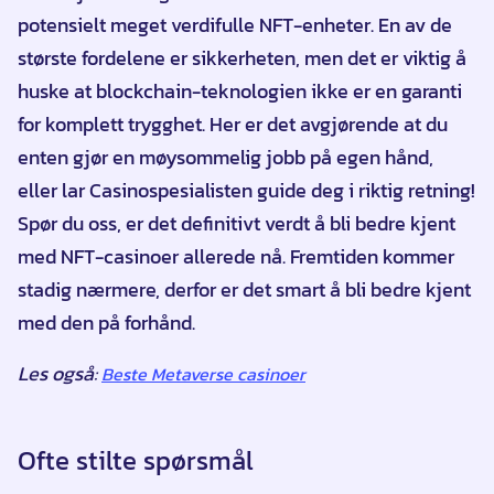
potensielt meget verdifulle NFT-enheter. En av de
største fordelene er sikkerheten, men det er viktig å
huske at blockchain-teknologien ikke er en garanti
for komplett trygghet. Her er det avgjørende at du
enten gjør en møysommelig jobb på egen hånd,
eller lar Casinospesialisten guide deg i riktig retning!
Spør du oss, er det definitivt verdt å bli bedre kjent
med NFT-casinoer allerede nå. Fremtiden kommer
stadig nærmere, derfor er det smart å bli bedre kjent
med den på forhånd.
Les også:
Beste Metaverse casinoer
Ofte stilte spørsmål