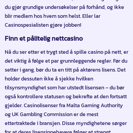
du gjør grundige undersøkelser på forhånd, og ikke
blir medlem hos hvem som helst. Eller lar
Casinospesialisten gjøre jobben!
Finn et pålitelig nettcasino
Nå du ser etter et trygt sted å spille casino på nett, er
det viktig å følge et par grunnleggende regler. Før du
setter i gang, bør du ta en titt på aktørens lisens. Det
holder dessuten ikke å sjekke hvilken
tilsynsmyndighet som har utstedt lisensen – du bør
også kontrollere statusen og bekrefte at den fortsatt
gjelder. Casinolisenser fra Malta Gaming Authority
og UK Gambling Commission er de mest
ettertraktede i bransjen. Disse myndighetene sørger
for at deres lisensinnehavere følger et strengt