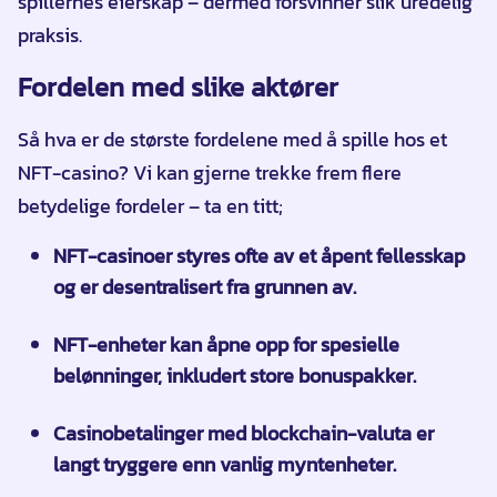
spillernes eierskap – dermed forsvinner slik uredelig
praksis.
Fordelen med slike aktører
Så hva er de største fordelene med å spille hos et
NFT-casino? Vi kan gjerne trekke frem flere
betydelige fordeler – ta en titt;
NFT-casinoer styres ofte av et åpent fellesskap
og er desentralisert fra grunnen av.
NFT-enheter kan åpne opp for spesielle
belønninger, inkludert store bonuspakker.
Casinobetalinger med blockchain-valuta er
langt tryggere enn vanlig myntenheter.