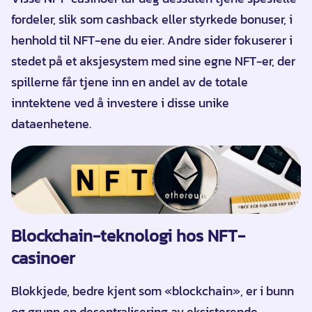
fordeler, slik som cashback eller styrkede bonuser, i
henhold til NFT-ene du eier. Andre sider fokuserer i
stedet på et aksjesystem med sine egne NFT-er, der
spillerne får tjene inn en andel av de totale
inntektene ved å investere i disse unike
dataenhetene.
Blockchain-teknologi hos NFT-
casinoer
Blokkjede, bedre kjent som «blockchain», er i bunn
og grunn en desentralisering av eksisterende