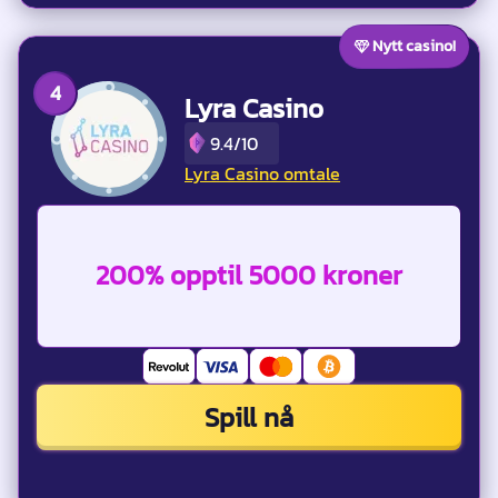
Nytt casino!
Lyra Casino
9.4/10
Lyra Casino omtale
200% opptil 5000 kroner
Spill nå