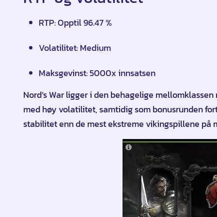
RTP: Opptil 96.47 %
Volatilitet: Medium
Maksgevinst: 5000x innsatsen
Nord’s War ligger i den behagelige mellomklassen 
med høy volatilitet, samtidig som bonusrunden fort
stabilitet enn de mest ekstreme vikingspillene på 