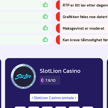
RTP er litt lav etter dage
Grafikken føles noe datert
Maksgevinst er moderat
Kan kreve tålmodighet fø
SlotLion Casino
7.8/10
SlotLion Casino omtale