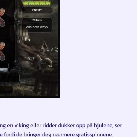
g en viking eller ridder dukker opp på hjulene, ser
ge fordi de bringer deg nærmere gratisspinnene.