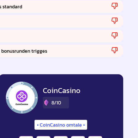
ns standard
r bonusrunden trigges
CoinCasino
8/10
CoinCasino omtale