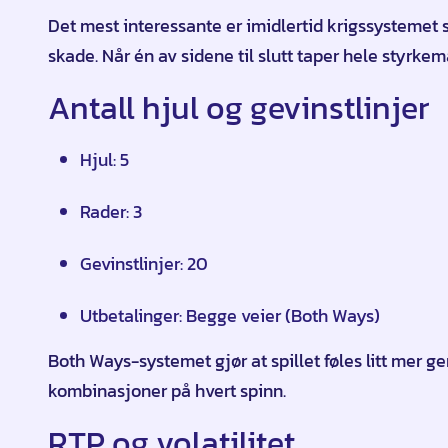
Det mest interessante er imidlertid krigssystemet
skade. Når én av sidene til slutt taper hele styrkem
Antall hjul og gevinstlinjer
Hjul: 5
Rader: 3
Gevinstlinjer: 20
Utbetalinger: Begge veier (Both Ways)
Both Ways-systemet gjør at spillet føles litt mer ge
kombinasjoner på hvert spinn.
RTP og volatilitet