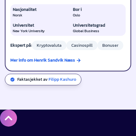
Nasjonalitet
Bor i
Norsk
Oslo
Universitet
Universitetsgrad
New York University
Global Business
Ekspert på:
Kryptovaluta
Casinospill
Bonuser
Mer info om Henrik Sandvik Næss
Faktasjekket av
Filipp Kashuro