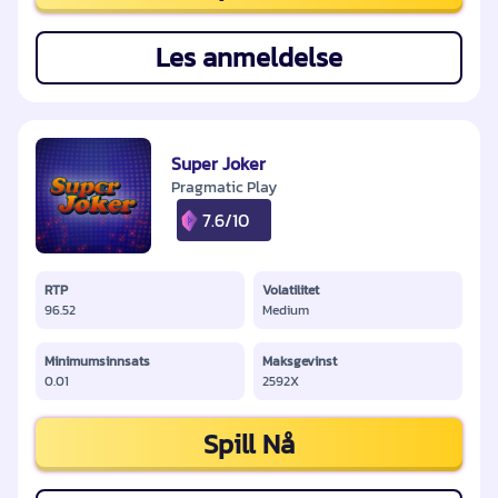
Les anmeldelse
Super Joker
Pragmatic Play
7.6/10
RTP
Volatilitet
96.52
Medium
Minimumsinnsats
Maksgevinst
0.01
2592X
Spill Nå