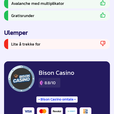
Avalanche med multiplikator
Gratisrunder
Ulemper
Lite å trekke for
Bison Casino
8.8/10
Bison Casino omtale