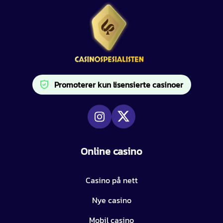
Promoterer kun lisensierte casinoer
Online casino
Casino på nett
Nye casino
Mobil casino