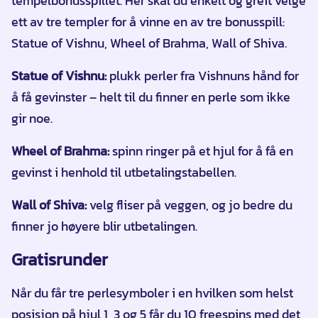
tempelbonusspillet. Her skal du enkelt og greit velge
ett av tre templer for å vinne en av tre bonusspill:
Statue of Vishnu, Wheel of Brahma, Wall of Shiva.
Statue of Vishnu:
plukk perler fra Vishnuns hånd for
å få gevinster – helt til du finner en perle som ikke
gir noe.
Wheel of Brahma:
spinn ringer på et hjul for å få en
gevinst i henhold til utbetalingstabellen.
Wall of Shiva:
velg fliser på veggen, og jo bedre du
finner jo høyere blir utbetalingen.
Gratisrunder
Når du får tre perlesymboler i en hvilken som helst
posisjon på hjul 1, 3 og 5 får du 10 freespins med det