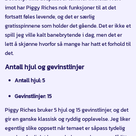
imot har Piggy Riches nok funksjoner til at det
fortsatt føles levende, og det er særlig
gratisspinnene som holder det gående. Det er ikke et
spill jeg ville kalt banebrytende i dag, men det er
lett å skjønne hvorfor så mange har hatt et forhold til
det.
Antall hjul og gevinstlinjer
Antall hjul:
5
Gevinstlinjer:
15
Piggy Riches bruker 5 hjul og 15 gevinstlinjer, og det
gir en ganske klassisk og ryddig opplevelse. Jeg liker
egentlig slike oppsett når temaet er såpass tydelig