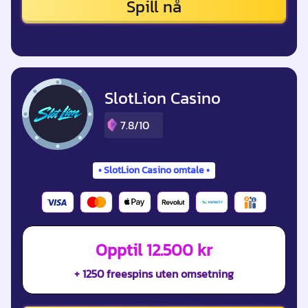
Spill nå
SlotLion Casino
7.8/10
SlotLion Casino omtale
Opptil 12.500 kr
+ 1250 freespins uten omsetning