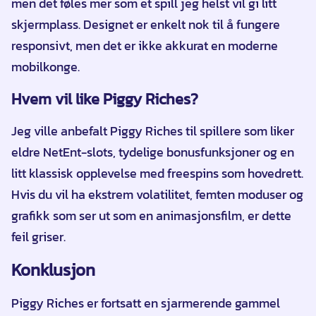
men det føles mer som et spill jeg helst vil gi litt
skjermplass. Designet er enkelt nok til å fungere
responsivt, men det er ikke akkurat en moderne
mobilkonge.
Hvem vil like Piggy Riches?
Jeg ville anbefalt Piggy Riches til spillere som liker
eldre NetEnt-slots, tydelige bonusfunksjoner og en
litt klassisk opplevelse med freespins som hovedrett.
Hvis du vil ha ekstrem volatilitet, femten moduser og
grafikk som ser ut som en animasjonsfilm, er dette
feil griser.
Konklusjon
Piggy Riches er fortsatt en sjarmerende gammel