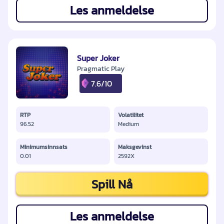
Les anmeldelse
Super Joker
Pragmatic Play
7.6/10
RTP
Volatilitet
96.52
Medium
Minimumsinnsats
Maksgevinst
0.01
2592X
Spill Nå
Les anmeldelse