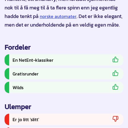
nok til å få meg til å ta flere spinn enn jeg egentlig
hadde tenkt på
. Det er ikke elegant,
norske automater
men det er underholdende på en veldig egen måte.
Fordeler
En NetEnt-klassiker
Gratisrunder
Wilds
Ulemper
Er jo litt 'slitt'