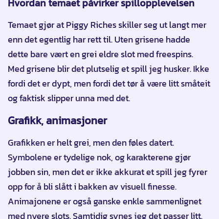
Hvordan temaet påvirker spillopplevelsen
Temaet gjør at Piggy Riches skiller seg ut langt mer
enn det egentlig har rett til. Uten grisene hadde
dette bare vært en grei eldre slot med freespins.
Med grisene blir det plutselig et spill jeg husker. Ikke
fordi det er dypt, men fordi det tør å være litt småteit
og faktisk slipper unna med det.
Grafikk, animasjoner
Grafikken er helt grei, men den føles datert.
Symbolene er tydelige nok, og karakterene gjør
jobben sin, men det er ikke akkurat et spill jeg fyrer
opp for å bli slått i bakken av visuell finesse.
Animajonene er også ganske enkle sammenlignet
med nyere slots. Samtidig synes jeg det passer litt.