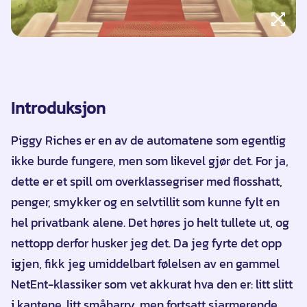
Introduksjon
Piggy Riches er en av de automatene som egentlig
ikke burde fungere, men som likevel gjør det. For ja,
dette er et spill om overklassegriser med flosshatt,
penger, smykker og en selvtillit som kunne fylt en
hel privatbank alene. Det høres jo helt tullete ut, og
nettopp derfor husker jeg det. Da jeg fyrte det opp
igjen, fikk jeg umiddelbart følelsen av en gammel
NetEnt-klassiker som vet akkurat hva den er: litt slitt
i kantene, litt småharry, men fortsatt sjarmerende