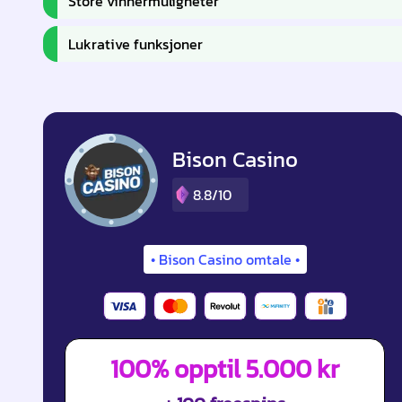
Store vinnermuligheter
Lukrative funksjoner
Bison Casino
8.8/10
Bison Casino omtale
100% opptil 5.000 kr