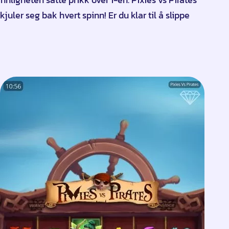
er seg bak hvert spinn! Er du klar til å slippe