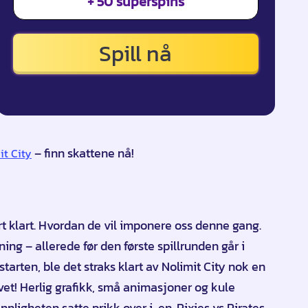
+ 50 superspins
Spill nå
– finn skattene nå!
it City
ort klart. Hvordan de vil imponere oss denne gang.
g – allerede før den første spillrunden går i
 starten, ble det straks klart av Nolimit City nok en
havet! Herlig grafikk, små animasjoner og kule
ligheten satte prikk over i-en. Pixies vs Pirates