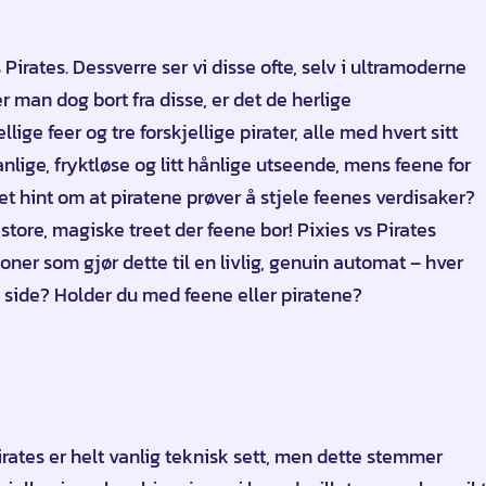
s Pirates. Dessverre ser vi disse ofte, selv i ultramoderne
man dog bort fra disse, er det de herlige
ige feer og tre forskjellige pirater, alle med hvert sitt
vanlige, fryktløse og litt hånlige utseende, mens feene for
et hint om at piratene prøver å stjele feenes verdisaker?
 store, magiske treet der feene bor! Pixies vs Pirates
r som gjør dette til en livlig, genuin automat – hver
ge side? Holder du med feene eller piratene?
irates er helt vanlig teknisk sett, men dette stemmer