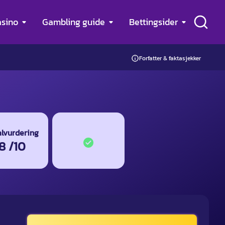
asino
Gambling guide
Bettingsider
Forfatter & faktasjekker
alvurdering
8 /10