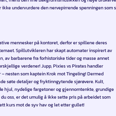
 ikke undervurdere den nervepirrende spenningen som skjul
tive mennesker på kontoret, derfor er spillene deres
temaet. Spillutvikleren har skapt automater inspirert av
n, av barbarene fra forhistoriske tider og masse annet
rskjellige verdener! Jupp, Pixies vs Pirates handler
r – nesten som kaptein Krok mot Tingeling! Dermed
e søte detaljer og fryktinngytende sjørøvere. Kult,
ende hjul, nydelige fargetoner og gjennomtenkte, grundige
r du oss, er det umulig å ikke sette pris på arbeidet som
sett kurs mot de syv hav og let etter gullet!