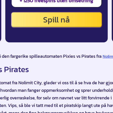
+ 1250 freespins uten omsetning
Spill nå
 i den fargerike spilleautomaten Pixies vs Pirates fra
Nolim
s Pirates
omat fra Nolimit City, gleder vi oss til å se hva de har gj
 hvordan man fanger oppmerksomhet og sprer underholdnin
erlig overraskelse, for selv om navnet var litt forvirrende i
en. Vips, så ble vi tatt med til et piratskip langt ute på 
 vårt, mens den fine bakgrunnsmusikken og høye brukervenn