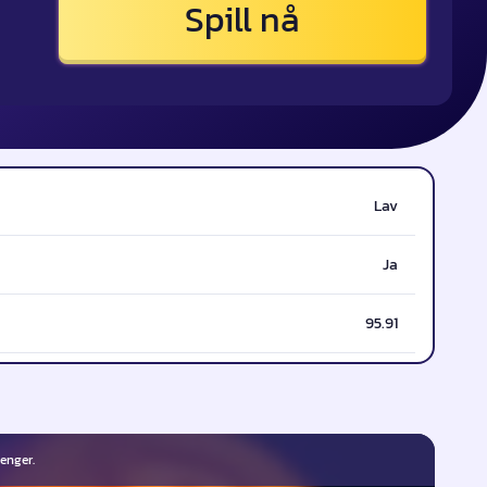
Spill nå
Lav
Ja
95.91
penger.