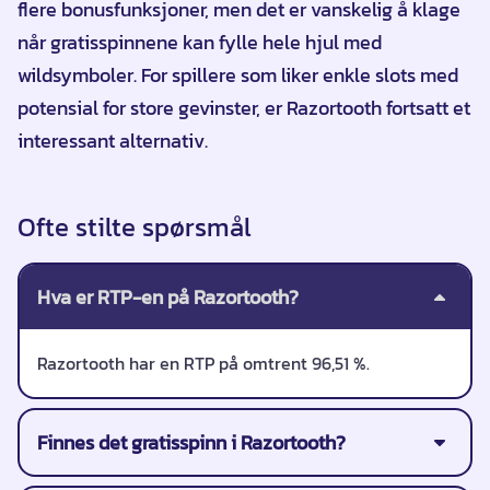
flere bonusfunksjoner, men det er vanskelig å klage
når gratisspinnene kan fylle hele hjul med
wildsymboler. For spillere som liker enkle slots med
potensial for store gevinster, er Razortooth fortsatt et
interessant alternativ.
Ofte stilte spørsmål
Hva er RTP-en på Razortooth?
Razortooth har en RTP på omtrent 96,51 %.
Finnes det gratisspinn i Razortooth?