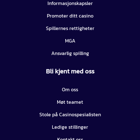
Informasjonskapsler
Promoter ditt casino
Spillernes rettigheter
MGA
Ansvarlig spilling
Bli kjent med oss
Om oss
Møt teamet
Stole på Casinospesialisten
Ledige stillinger
Kontakt oss