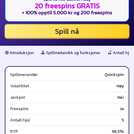
20 freespins GRATIS
+ 100% opptil 5.000 kr og 200 freespins
Spill nå
🟢 Introduksjon
🕹 Spillmekanikk og funksjoner
🍒 Antall hjul
Spilleverandør
Quickspin
Volatilitet
Høy
Jackpot
Nei
Freespins
Ja
Antall hjul
5
RTP
96,51%