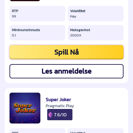
RTP
Volatilitet
99
Høy
Minimumsinnsats
Maksgevinst
0.1
2000X
Spill Nå
Les anmeldelse
Super Joker
Pragmatic Play
7.6/10