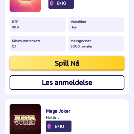
8/10
RTP
Volatilitet
98.9
Høy
Minimumsinnsats
Maksgevinst
0.1
6000 mynter
Spill Nå
Les anmeldelse
Mega Joker
NetEnt
8/10