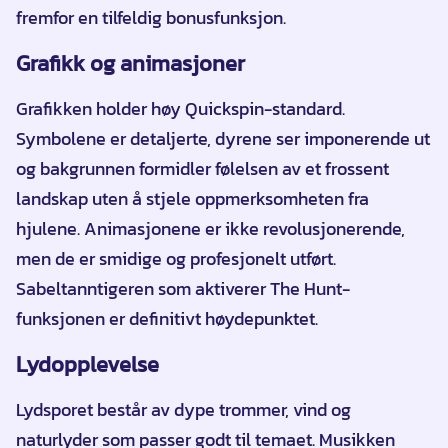
fremfor en tilfeldig bonusfunksjon.
Grafikk og animasjoner
Grafikken holder høy Quickspin-standard.
Symbolene er detaljerte, dyrene ser imponerende ut
og bakgrunnen formidler følelsen av et frossent
landskap uten å stjele oppmerksomheten fra
hjulene. Animasjonene er ikke revolusjonerende,
men de er smidige og profesjonelt utført.
Sabeltanntigeren som aktiverer The Hunt-
funksjonen er definitivt høydepunktet.
Lydopplevelse
Lydsporet består av dype trommer, vind og
naturlyder som passer godt til temaet. Musikken