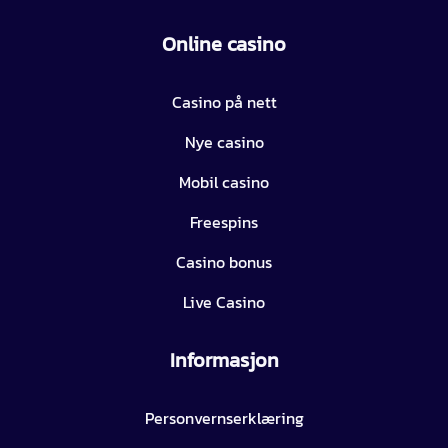
Online casino
Casino på nett
Nye casino
Mobil casino
Freespins
Casino bonus
Live Casino
Informasjon
Personvernserklæring