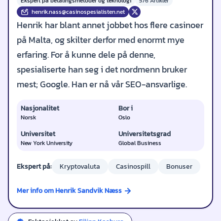
Ekspert på betalingsmetoder og teknologi
576 Artikler
henrik.nass@casinospesialisten.net
Henrik har blant annet jobbet hos flere casinoer
på Malta, og skilter derfor med enormt mye
erfaring. For å kunne dele på denne,
spesialiserte han seg i det nordmenn bruker
mest; Google. Han er nå vår SEO-ansvarlige.
Nasjonalitet
Bor i
Norsk
Oslo
Universitet
Universitetsgrad
New York University
Global Business
Ekspert på:
Kryptovaluta
Casinospill
Bonuser
Mer info om Henrik Sandvik Næss