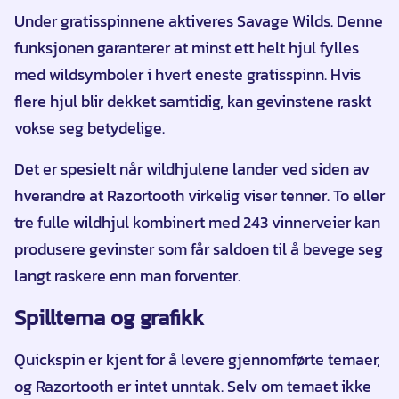
Under gratisspinnene aktiveres Savage Wilds. Denne
funksjonen garanterer at minst ett helt hjul fylles
med wildsymboler i hvert eneste gratisspinn. Hvis
flere hjul blir dekket samtidig, kan gevinstene raskt
vokse seg betydelige.
Det er spesielt når wildhjulene lander ved siden av
hverandre at Razortooth virkelig viser tenner. To eller
tre fulle wildhjul kombinert med 243 vinnerveier kan
produsere gevinster som får saldoen til å bevege seg
langt raskere enn man forventer.
Spilltema og grafikk
Quickspin er kjent for å levere gjennomførte temaer,
og Razortooth er intet unntak. Selv om temaet ikke