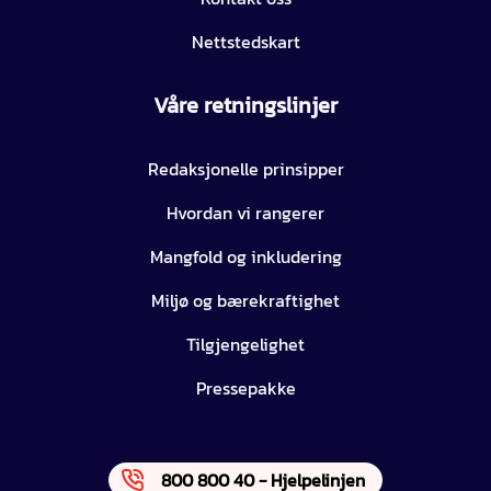
Nettstedskart
Våre retningslinjer
Redaksjonelle prinsipper
Hvordan vi rangerer
Mangfold og inkludering
Miljø og bærekraftighet
Tilgjengelighet
Pressepakke
800 800 40 - Hjelpelinjen