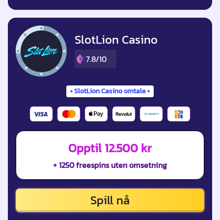
SlotLion Casino
7.8/10
SlotLion Casino omtale
Opptil 12.500 kr
+ 1250 freespins uten omsetning
Spill nå