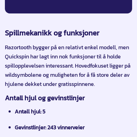
Spillmekanikk og funksjoner
Razortooth bygger på en relativt enkel modell, men
Quickspin har lagt inn nok funksjoner til å holde
spillopplevelsen interessant. Hovedfokuset ligger på
wildsymbolene og muligheten for å få store deler av
hjulene dekket under gratisspinnene.
Antall hjul og gevinstlinjer
Antall hjul
: 5
Gevinstlinjer
: 243 vinnerveier