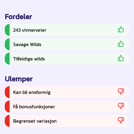
Fordeler
243 vinnerveier
Savage Wilds
Tilfeldige wilds
Ulemper
Kan bli ensformig
Få bonusfunksjoner
Begrenset variasjon