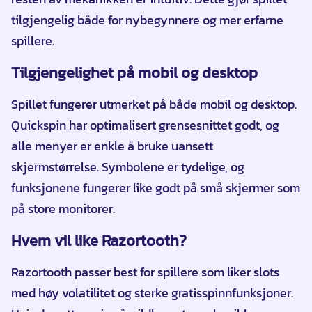
tilgjengelig både for nybegynnere og mer erfarne
spillere.
Tilgjengelighet på mobil og desktop
Spillet fungerer utmerket på både mobil og desktop.
Quickspin har optimalisert grensesnittet godt, og
alle menyer er enkle å bruke uansett
skjermstørrelse. Symbolene er tydelige, og
funksjonene fungerer like godt på små skjermer som
på store monitorer.
Hvem vil like Razortooth?
Razortooth passer best for spillere som liker slots
med høy volatilitet og sterke gratisspinnfunksjoner.