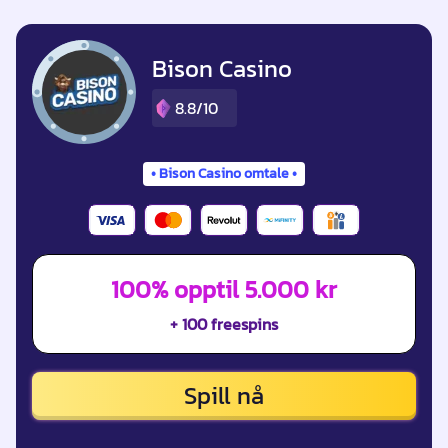
Bison Casino
8.8/10
Bison Casino omtale
100% opptil 5.000 kr
+ 100 freespins
Spill nå