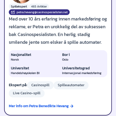
Spillekspert
465 Artikler
petra.hevang@casinospesialisten.net
Med over 10 års erfaring innen markedsføring og
reklame, er Petra en urokkelig del av suksessen
bak Casinospesialisten. En herlig, stadig
smilende jente som elsker å spille automater.
Nasjonalitet
Bor i
Norsk
Oslo
Universitet
Universitetsgrad
Handelshøyskolen BI
Internasjonal markedsføring
Ekspert på:
Casinospill
Spilleautomater
Live Casino-spill
Mer info om Petra Benedikte Hevang