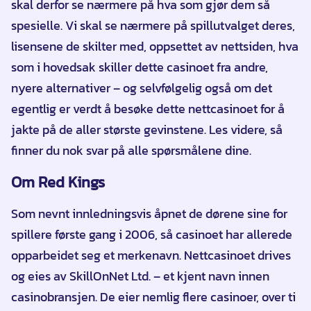
skal derfor se nærmere på hva som gjør dem så
spesielle. Vi skal se nærmere på spillutvalget deres,
lisensene de skilter med, oppsettet av nettsiden, hva
som i hovedsak skiller dette casinoet fra andre,
nyere alternativer – og selvfølgelig også om det
egentlig er verdt å besøke dette nettcasinoet for å
jakte på de aller største gevinstene. Les videre, så
finner du nok svar på alle spørsmålene dine.
Om Red Kings
Som nevnt innledningsvis åpnet de dørene sine for
spillere første gang i 2006, så casinoet har allerede
opparbeidet seg et merkenavn. Nettcasinoet drives
og eies av SkillOnNet Ltd. – et kjent navn innen
casinobransjen. De eier nemlig flere casinoer, over ti