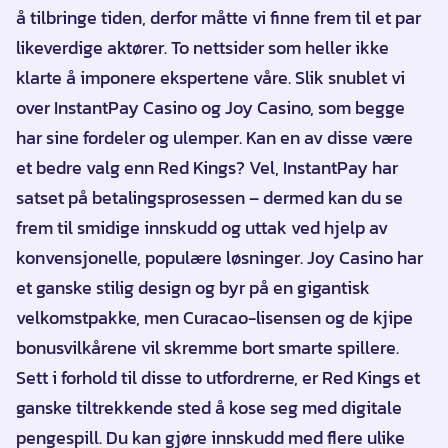
å tilbringe tiden, derfor måtte vi finne frem til et par
likeverdige aktører. To nettsider som heller ikke
klarte å imponere ekspertene våre. Slik snublet vi
over InstantPay Casino og Joy Casino, som begge
har sine fordeler og ulemper. Kan en av disse være
et bedre valg enn Red Kings? Vel, InstantPay har
satset på betalingsprosessen – dermed kan du se
frem til smidige innskudd og uttak ved hjelp av
konvensjonelle, populære løsninger. Joy Casino har
et ganske stilig design og byr på en gigantisk
velkomstpakke, men Curacao-lisensen og de kjipe
bonusvilkårene vil skremme bort smarte spillere.
Sett i forhold til disse to utfordrerne, er Red Kings et
ganske tiltrekkende sted å kose seg med digitale
pengespill. Du kan gjøre innskudd med flere ulike