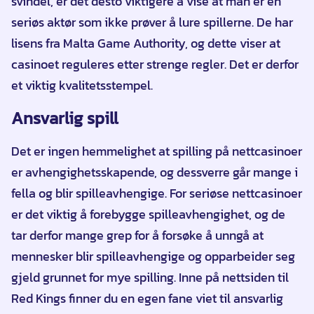
svindel, er det desto viktigere å vise at man er en
seriøs aktør som ikke prøver å lure spillerne. De har
lisens fra Malta Game Authority, og dette viser at
casinoet reguleres etter strenge regler. Det er derfor
et viktig kvalitetsstempel.
Ansvarlig spill
Det er ingen hemmelighet at spilling på nettcasinoer
er avhengighetsskapende, og dessverre går mange i
fella og blir spilleavhengige. For seriøse nettcasinoer
er det viktig å forebygge spilleavhengighet, og de
tar derfor mange grep for å forsøke å unngå at
mennesker blir spilleavhengige og opparbeider seg
gjeld grunnet for mye spilling. Inne på nettsiden til
Red Kings finner du en egen fane viet til ansvarlig