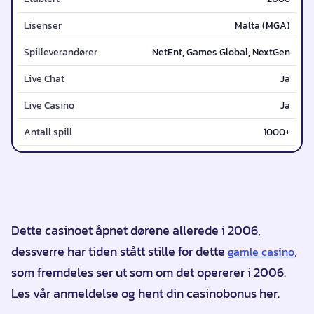
Lisenser
Malta (MGA)
Spilleverandører
NetEnt, Games Global, NextGen
Live Chat
Ja
Live Casino
Ja
Antall spill
1000+
Dette casinoet åpnet dørene allerede i 2006,
dessverre har tiden stått stille for dette
,
gamle casino
som fremdeles ser ut som om det opererer i 2006.
Les vår anmeldelse og hent din casinobonus her.