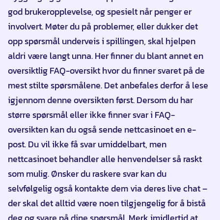
god brukeropplevelse, og spesielt når penger er
involvert. Møter du på problemer, eller dukker det
opp spørsmål underveis i spillingen, skal hjelpen
aldri være langt unna. Her finner du blant annet en
oversiktlig FAQ-oversikt hvor du finner svaret på de
mest stilte spørsmålene. Det anbefales derfor å lese
igjennom denne oversikten først. Dersom du har
større spørsmål eller ikke finner svar i FAQ-
oversikten kan du også sende nettcasinoet en e-
post. Du vil ikke få svar umiddelbart, men
nettcasinoet behandler alle henvendelser så raskt
som mulig. Ønsker du raskere svar kan du
selvfølgelig også kontakte dem via deres live chat –
der skal det alltid være noen tilgjengelig for å bistå
deg og svare på dine spørsmål. Merk imidlertid at