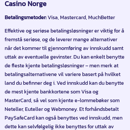
Casino Norge
Betalingsmetoder:
Visa, Mastercard, MuchBetter
Effektive og seriøse betalingsløsninger er viktig for å
fremstå seriøse, og de leverer mange alternativer
når det kommer til gjennomføring av innskudd samt
uttak av eventuelle gevinster. Du kan enkelt benytte
de fleste kjente betalingsløsninger – men merk at
betalingsalternativene vil variere basert på hvilket
land du befinner deg i. Ved innskudd kan du benytte
de mest kjente bankkortene som Visa og
MasterCard, så vel som kjente e-lommebøker som
Neteller, Euteller og Webmoney. Et forhåndsbetalt
PaySafeCard kan også benyttes ved innskudd, men
dette kan selvfølgelig ikke benyttes for uttak av