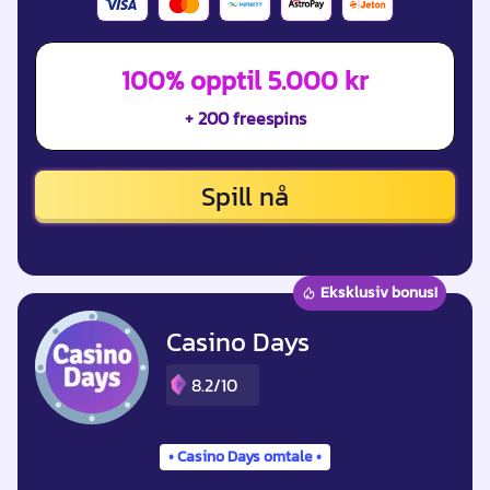
100% opptil 5.000 kr
+ 200 freespins
Spill nå
Eksklusiv bonus!
Casino Days
8.2/10
Casino Days omtale