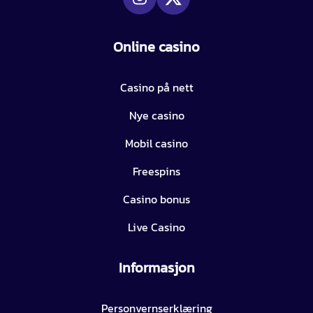
Online casino
Casino på nett
Nye casino
Mobil casino
Freespins
Casino bonus
Live Casino
Informasjon
Personvernserklæring