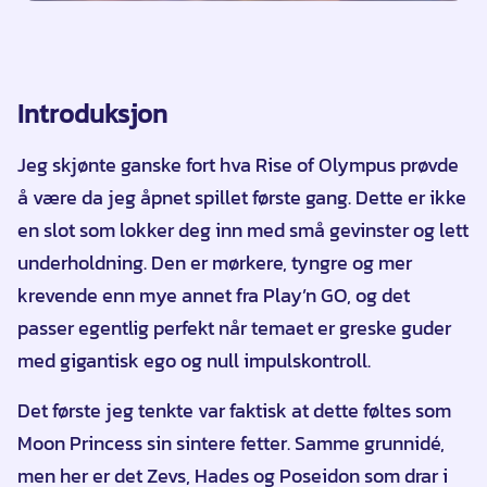
Introduksjon
Jeg skjønte ganske fort hva Rise of Olympus prøvde
å være da jeg åpnet spillet første gang. Dette er ikke
en slot som lokker deg inn med små gevinster og lett
underholdning. Den er mørkere, tyngre og mer
krevende enn mye annet fra Play’n GO, og det
passer egentlig perfekt når temaet er greske guder
med gigantisk ego og null impulskontroll.
Det første jeg tenkte var faktisk at dette føltes som
Moon Princess sin sintere fetter. Samme grunnidé,
men her er det Zevs, Hades og Poseidon som drar i