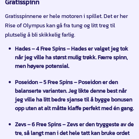
Gratisspinn
Gratisspinnene er hele motoren i spillet. Det er her
Rise of Olympus kan gå fra tung og litt treg til
plutselig å bli skikkelig farlig.
Hades
– 4 Free Spins – Hades er valget jeg tok
når jeg ville ha størst mulig trøkk. Færre spinn,
men høyere potensial.
Poseidon
– 5 Free Spins – Poseidon er den
balanserte varianten. Jeg likte denne best når
jeg ville ha litt bedre sjanse til å bygge bonusen
opp uten at alt måtte klaffe perfekt med én gang.
Zevs
– 6 Free Spins – Zevs er den tryggeste av de
tre, så langt man i det hele tatt kan bruke ordet