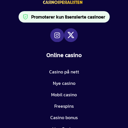
Promoterer kun lisensierte casinoer
Online casino
Casino på nett
Nye casino
Mobil casino
Freespins
Casino bonus