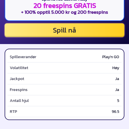
20 freespins GRATIS
+ 100% opptil 5.000 kr og 200 freespins
Spill nå
Spilleverandør
Play'n GO
Volatilitet
Høy
Jackpot
Ja
Freespins
Ja
Antall hjul
5
RTP
96.5