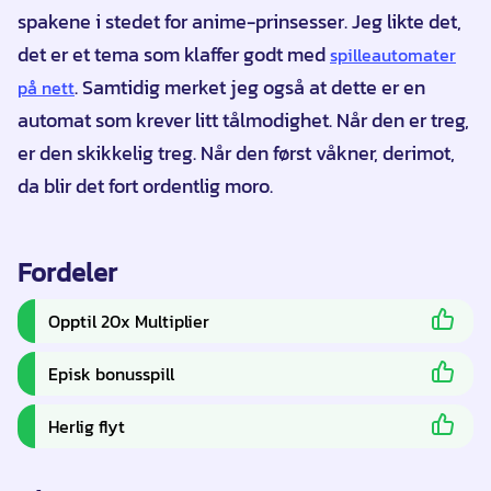
spakene i stedet for anime-prinsesser. Jeg likte det,
det er et tema som klaffer godt med
spilleautomater
. Samtidig merket jeg også at dette er en
på nett
automat som krever litt tålmodighet. Når den er treg,
er den skikkelig treg. Når den først våkner, derimot,
da blir det fort ordentlig moro.
Fordeler
Opptil 20x Multiplier
Episk bonusspill
Herlig flyt