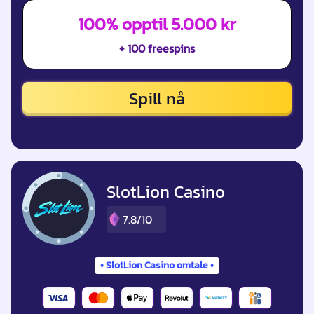
100% opptil 5.000 kr
+ 100 freespins
Spill nå
SlotLion Casino
7.8/10
SlotLion Casino omtale