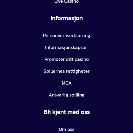
Live Casino
Informasjon
Personvernserklæring
Informasjonskapsler
Promoter ditt casino
Spillernes rettigheter
MGA
Ansvarlig spilling
Bli kjent med oss
Om oss