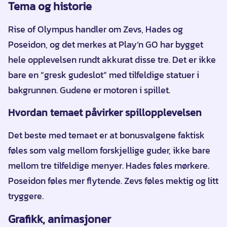
Tema og historie
Rise of Olympus handler om Zevs, Hades og
Poseidon, og det merkes at Play’n GO har bygget
hele opplevelsen rundt akkurat disse tre. Det er ikke
bare en “gresk gudeslot” med tilfeldige statuer i
bakgrunnen. Gudene er motoren i spillet.
Hvordan temaet påvirker spillopplevelsen
Det beste med temaet er at bonusvalgene faktisk
føles som valg mellom forskjellige guder, ikke bare
mellom tre tilfeldige menyer. Hades føles mørkere.
Poseidon føles mer flytende. Zevs føles mektig og litt
tryggere.
Grafikk, animasjoner