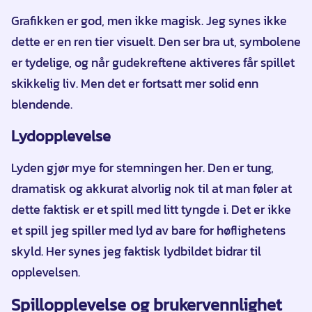
Grafikken er god, men ikke magisk. Jeg synes ikke
dette er en ren tier visuelt. Den ser bra ut, symbolene
er tydelige, og når gudekreftene aktiveres får spillet
skikkelig liv. Men det er fortsatt mer solid enn
blendende.
Lydopplevelse
Lyden gjør mye for stemningen her. Den er tung,
dramatisk og akkurat alvorlig nok til at man føler at
dette faktisk er et spill med litt tyngde i. Det er ikke
et spill jeg spiller med lyd av bare for høflighetens
skyld. Her synes jeg faktisk lydbildet bidrar til
opplevelsen.
Spillopplevelse og brukervennlighet