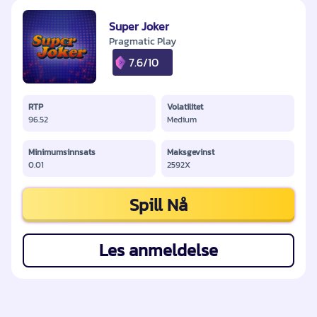
Super Joker
Pragmatic Play
7.6/10
RTP
Volatilitet
96.52
Medium
Minimumsinnsats
Maksgevinst
0.01
2592X
Spill Nå
Les anmeldelse