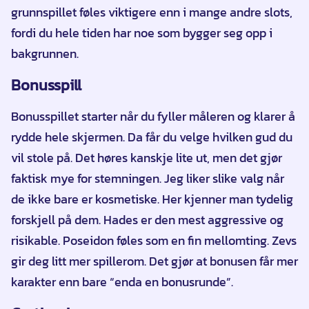
grunnspillet føles viktigere enn i mange andre slots,
fordi du hele tiden har noe som bygger seg opp i
bakgrunnen.
Bonusspill
Bonusspillet starter når du fyller måleren og klarer å
rydde hele skjermen. Da får du velge hvilken gud du
vil stole på. Det høres kanskje lite ut, men det gjør
faktisk mye for stemningen. Jeg liker slike valg når
de ikke bare er kosmetiske. Her kjenner man tydelig
forskjell på dem. Hades er den mest aggressive og
risikable. Poseidon føles som en fin mellomting. Zevs
gir deg litt mer spillerom. Det gjør at bonusen får mer
karakter enn bare “enda en bonusrunde”.