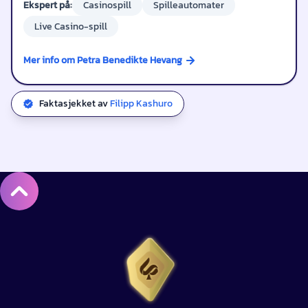
Ekspert på:
Casinospill
Spilleautomater
Live Casino-spill
Mer info om Petra Benedikte Hevang
Faktasjekket av
Filipp Kashuro