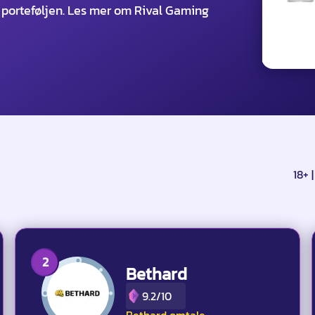
i porteføljen. Les mer om Rival Gaming
18+ 
Bethard
9.2/10