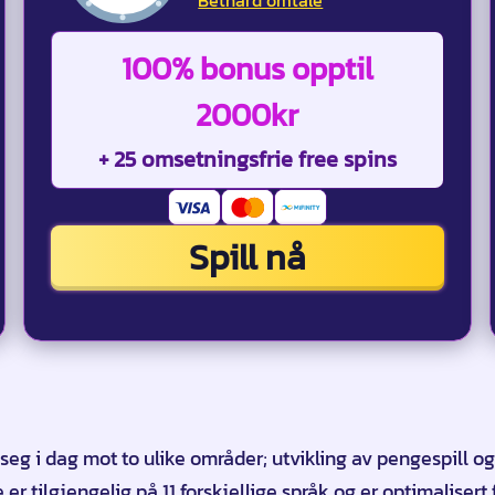
Bethard omtale
100% bonus opptil
2000kr
+ 25 omsetningsfrie free spins
Spill nå
seg i dag mot to ulike områder; utvikling av pengespill og
le er tilgjengelig på 11 forskjellige språk og er optimalise