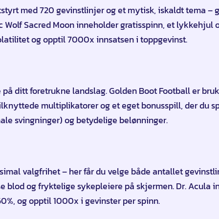
utstyrt med 720 gevinstlinjer og et mytisk, iskaldt tema – 
Wolf Sacred Moon inneholder gratisspinn, et lykkehjul o
olatilitet og opptil 7000x innsatsen i toppgevinst.
e på ditt foretrukne landslag. Golden Boot Football er bruke
nyttede multiplikatorer og et eget bonusspill, der du spil
imale svingninger) og betydelige belønninger.
al valgfrihet – her får du velge både antallet gevinstli
se blod og fryktelige sykepleiere på skjermen. Dr. Acula
60%, og opptil 1000x i gevinster per spinn.