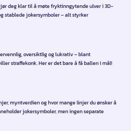
gjør deg klar til å møte fryktinngytende ulver i 3D-
g stablede jokersymboler – alt styrker
rvennlig, oversiktlig og lukrativ – blant
ler straffekonk. Her er det bare å få ballen i mål!
njer, myntverdien og hvor mange linjer du ønsker å
 inneholder jokersymboler, men ingen separate