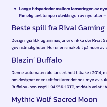
Lange tidsperioder mellom lanseringen av nye
Rimelig lavt tempo i utviklingen av nye titler
Beste spill fra Rival Gaming
Design, grafikk og animasjoner er ikke der Rival G
gevinstmuligheter. Her er en smakebit på noen av 
Blazin’ Buffalo
Denne automaten ble lansert helt tilbake i 2014, m
om designet er enkelt forklarer det nok mye av su
Buffalo»-bonusspill. 94.95% i RTP, middels volatilit
Mythic Wolf Sacred Moon