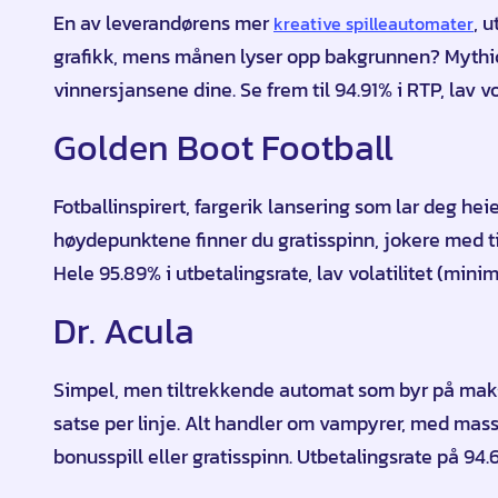
En av leverandørens mer
, 
kreative spilleautomater
grafikk, mens månen lyser opp bakgrunnen? Mythic 
vinnersjansene dine. Se frem til 94.91% i RTP, lav v
Golden Boot Football
Fotballinspirert, fargerik lansering som lar deg hei
høydepunktene finner du gratisspinn, jokere med tilk
Hele 95.89% i utbetalingsrate, lav volatilitet (min
Dr. Acula
Simpel, men tiltrekkende automat som byr på maksim
satse per linje. Alt handler om vampyrer, med mas
bonusspill eller gratisspinn. Utbetalingsrate på 94.