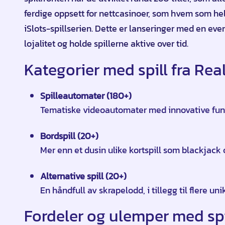
ferdige oppsett for nettcasinoer, som hvem som hel
iSlots-spillserien. Dette er lanseringer med en ev
lojalitet og holde spillerne aktive over tid.
Kategorier med spill fra Rea
Spilleautomater (180+)
Tematiske videoautomater med innovative funk
Bordspill (20+)
Mer enn et dusin ulike kortspill som blackjack
Alternative spill (20+)
En håndfull av skrapelodd, i tillegg til flere 
Fordeler og ulemper med spi