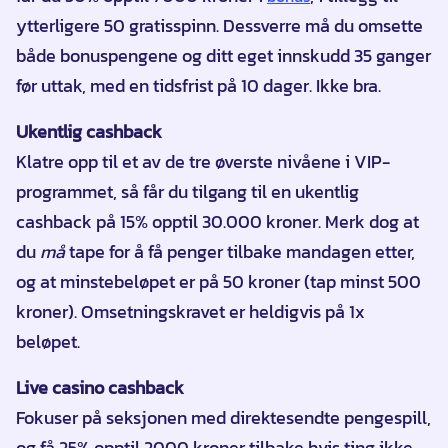
ytterligere 50 gratisspinn. Dessverre må du omsette
både bonuspengene og ditt eget innskudd 35 ganger
før uttak, med en tidsfrist på 10 dager. Ikke bra.
Ukentlig cashback
Klatre opp til et av de tre øverste nivåene i VIP-
programmet, så får du tilgang til en ukentlig
cashback på 15% opptil 30.000 kroner. Merk dog at
du
må
tape for å få penger tilbake mandagen etter,
og at minstebeløpet er på 50 kroner (tap minst 500
kroner). Omsetningskravet er heldigvis på 1x
beløpet.
Live casino cashback
Fokuser på seksjonen med direktesendte pengespill,
og få 25% opptil 2000 kroner tilbake hvis ting ikke