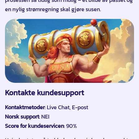
en nylig strømregning skal gjøre susen.
Kontakte kundesupport
Kontaktmetoder
: Live Chat, E-post
Norsk support
: NEI
Score for kundeservicen
: 90%