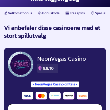
💰 Velkomstbonus
👍 Bonuskode
🎰 Freespins
🤑 Spesiell
Vi anbefaler disse casinoene med et
stort spillutvalg
NeonVegas Casino
8.8/10
NeonVegas Casino omtale