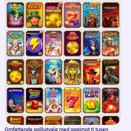
Omfattende spillutvalg med oppimot ti tusen