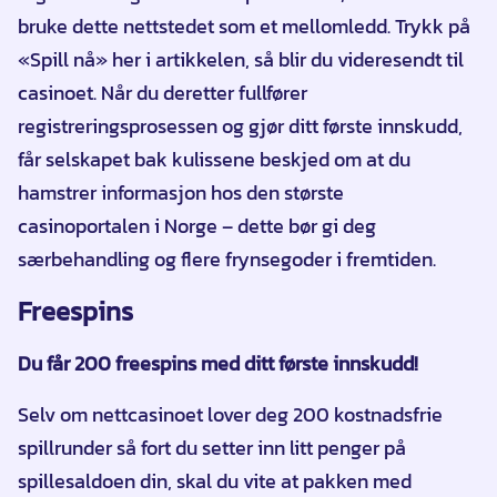
bruke dette nettstedet som et mellomledd. Trykk på
«Spill nå» her i artikkelen, så blir du videresendt til
casinoet. Når du deretter fullfører
registreringsprosessen og gjør ditt første innskudd,
får selskapet bak kulissene beskjed om at du
hamstrer informasjon hos den største
casinoportalen i Norge – dette bør gi deg
særbehandling og flere frynsegoder i fremtiden.
Freespins
Du får 200 freespins med ditt første innskudd!
Selv om nettcasinoet lover deg 200 kostnadsfrie
spillrunder så fort du setter inn litt penger på
spillesaldoen din, skal du vite at pakken med