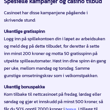
Spesielle kampanjer og casino tilbud
Casinoet har disse kampanjene pågående i
skrivende stund:
Ukentlige gratisspinn
Logg inn på spillekontoen din i løpet av arbeidsuken
og meld deg på dette tilbudet, for deretter å sette
inn minst 200 kroner og motta 50 gratisspinn på
utpekte spilleautomater. Høst inn dine spinn én gang
per uke, mellom mandag og torsdag. Samme
gunstige omsetningskrav som i velkomstpakken.
Ukentlig bonuspakke
Kom tilbake til nettcasinoet på fredag, lørdag eller
søndag og gjør et innskudd på minst 500 kroner, så
får du 50% opptil 7000 kroner i
, i tillegg til
bonus