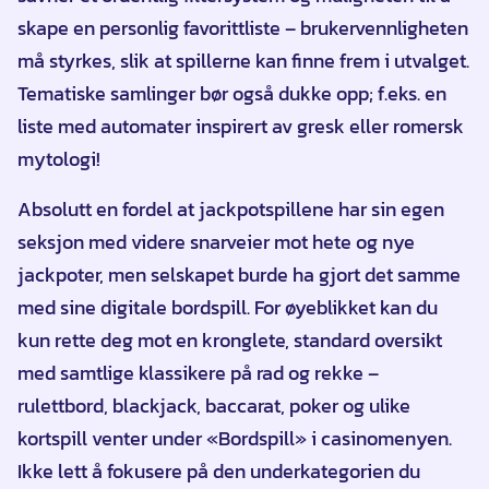
skape en personlig favorittliste – brukervennligheten
må styrkes, slik at spillerne kan finne frem i utvalget.
Tematiske samlinger bør også dukke opp; f.eks. en
liste med automater inspirert av gresk eller romersk
mytologi!
Absolutt en fordel at jackpotspillene har sin egen
seksjon med videre snarveier mot hete og nye
jackpoter, men selskapet burde ha gjort det samme
med sine digitale bordspill. For øyeblikket kan du
kun rette deg mot en kronglete, standard oversikt
med samtlige klassikere på rad og rekke –
rulettbord, blackjack, baccarat, poker og ulike
kortspill venter under «Bordspill» i casinomenyen.
Ikke lett å fokusere på den underkategorien du