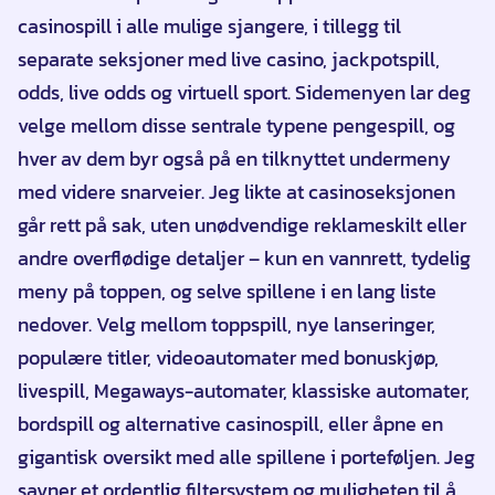
casinospill i alle mulige sjangere, i tillegg til
separate seksjoner med live casino, jackpotspill,
odds, live odds og virtuell sport. Sidemenyen lar deg
velge mellom disse sentrale typene pengespill, og
hver av dem byr også på en tilknyttet undermeny
med videre snarveier. Jeg likte at casinoseksjonen
går rett på sak, uten unødvendige reklameskilt eller
andre overflødige detaljer – kun en vannrett, tydelig
meny på toppen, og selve spillene i en lang liste
nedover. Velg mellom toppspill, nye lanseringer,
populære titler, videoautomater med bonuskjøp,
livespill, Megaways-automater, klassiske automater,
bordspill og alternative casinospill, eller åpne en
gigantisk oversikt med alle spillene i porteføljen. Jeg
savner et ordentlig filtersystem og muligheten til å