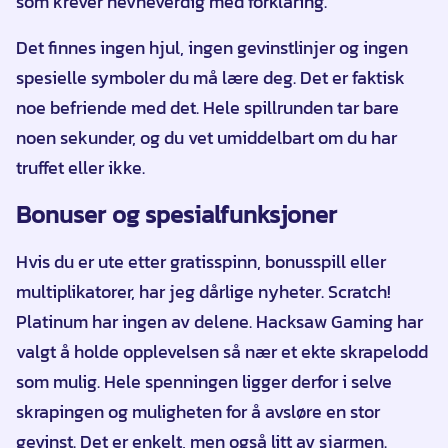
som krever nevneverdig med forklaring.
Det finnes ingen hjul, ingen gevinstlinjer og ingen
spesielle symboler du må lære deg. Det er faktisk
noe befriende med det. Hele spillrunden tar bare
noen sekunder, og du vet umiddelbart om du har
truffet eller ikke.
Bonuser og spesialfunksjoner
Hvis du er ute etter gratisspinn, bonusspill eller
multiplikatorer, har jeg dårlige nyheter. Scratch!
Platinum har ingen av delene. Hacksaw Gaming har
valgt å holde opplevelsen så nær et ekte skrapelodd
som mulig. Hele spenningen ligger derfor i selve
skrapingen og muligheten for å avsløre en stor
gevinst. Det er enkelt, men også litt av sjarmen.