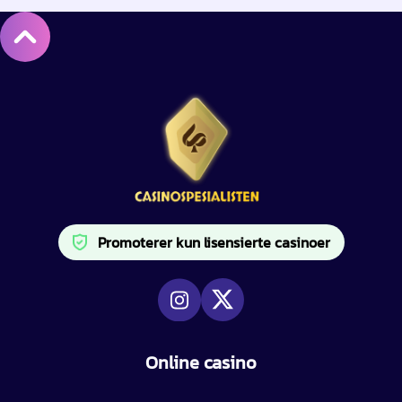
Promoterer kun lisensierte casinoer
Online casino