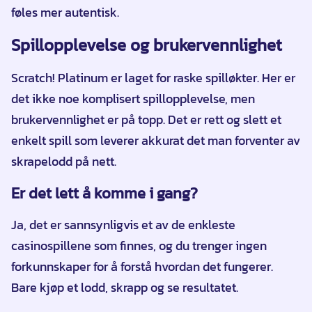
føles mer autentisk.
Spillopplevelse og brukervennlighet
Scratch! Platinum er laget for raske spilløkter. Her er
det ikke noe komplisert spillopplevelse, men
brukervennlighet er på topp. Det er rett og slett et
enkelt spill som leverer akkurat det man forventer av
skrapelodd på nett.
Er det lett å komme i gang?
Ja, det er sannsynligvis et av de enkleste
casinospillene som finnes, og du trenger ingen
forkunnskaper for å forstå hvordan det fungerer.
Bare kjøp et lodd, skrapp og se resultatet.