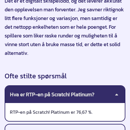
Det er et digitalt skrapelodd, og det leverer akkurat
den opplevelsen man forventer. Jeg savner riktignok
litt flere funksjoner og variasjon, men samtidig er
det nettopp enkelheten som er hele poenget. For
spillere som liker raske runder og muligheten til å
vinne stort uten å bruke masse tid, er dette et solid
alternativ.
Ofte stilte spørsmål
Hva er RTP-en på Scratch! Platinum?
RTP-en på Scratch! Platinum er 76,67 %.