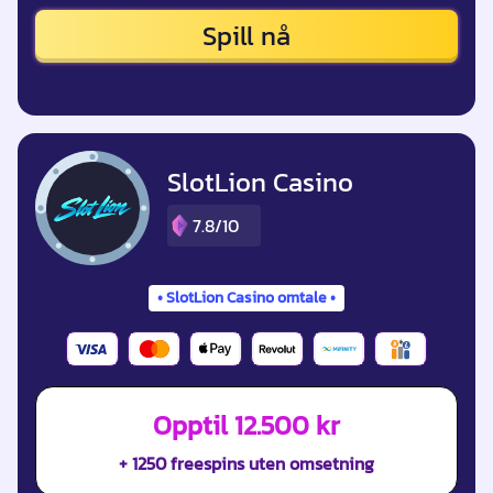
Spill nå
SlotLion Casino
7.8/10
SlotLion Casino omtale
Opptil 12.500 kr
+ 1250 freespins uten omsetning