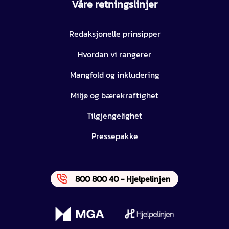
Våre retningslinjer
Redaksjonelle prinsipper
Hvordan vi rangerer
Mangfold og inkludering
Miljø og bærekraftighet
Tilgjengelighet
Pressepakke
800 800 40 - Hjelpelinjen