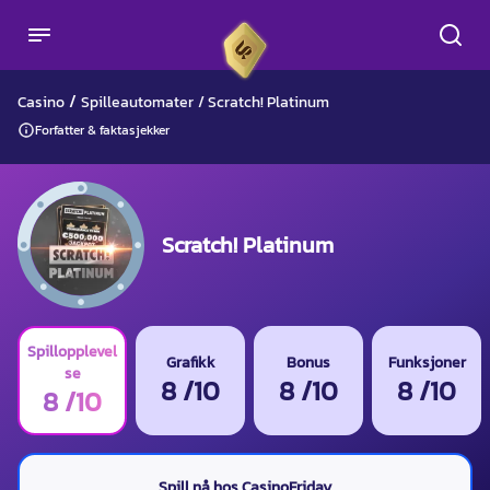
/
Casino
Spilleautomater
/
Scratch! Platinum
Forfatter & faktasjekker
Scratch! Platinum
Spillopplevel
Grafikk
Bonus
Funksjoner
se
8 /10
8 /10
8 /10
8 /10
Spill nå hos CasinoFriday