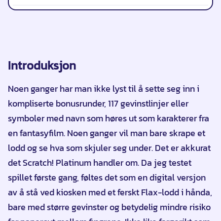
Introduksjon
Noen ganger har man ikke lyst til å sette seg inn i
kompliserte bonusrunder, 117 gevinstlinjer eller
symboler med navn som høres ut som karakterer fra
en fantasyfilm. Noen ganger vil man bare skrape et
lodd og se hva som skjuler seg under. Det er akkurat
det Scratch! Platinum handler om. Da jeg testet
spillet første gang, føltes det som en digital versjon
av å stå ved kiosken med et ferskt Flax-lodd i hånda,
bare med større gevinster og betydelig mindre risiko