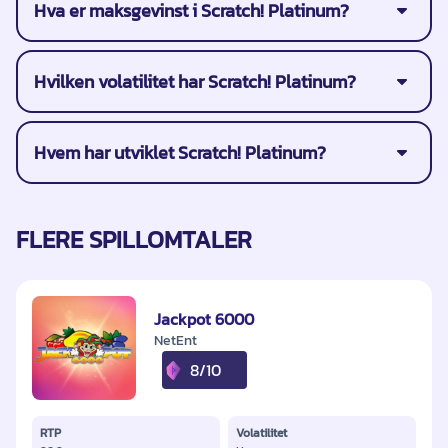
Hva er maksgevinst i Scratch! Platinum?
Hvilken volatilitet har Scratch! Platinum?
Hvem har utviklet Scratch! Platinum?
FLERE SPILLOMTALER
Jackpot 6000
NetEnt
8/10
RTP
Volatilitet