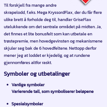
Til forskjell fra mange andre
skrapelodd, f.eks. Mega KryssordFlax, der du får flere
ulike brett å forholde deg til, handler GriseFlax
utelukkende om det sentrale området på midten. Ja,
det finnes et lite bonusfelt som kan utbetale en
trøstepremie, men hovedgevinsten og mekanismene
skjuler seg bak de 6 hovedfeltene. Nettopp derfor
mener jeg at loddet er kjedelig, og at rundene
gjennomføres altfor raskt.
Symboler og utbetalinger
Vanlige symboler
Varierende tall, som symboliserer beløpene
Spesialsymboler