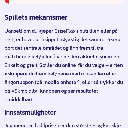
Spillets mekanismer
Uansett om du kjøper GriseFlax i butikken eller på
nett, er hovedprinsippet nøyaktig det samme. Skrap
bort det sentrale området og finn frem til tre
matchende beløp for å vinne den aktuelle summen.
Enkelt og greit. Spiller du online, får du velge – enten
«skraper» du frem beløpene med musepilen eller
fingertuppen (på mobile enheter), eller så trykker du
på «Skrap alt»-knappen og ser resultatet
umiddelbart.
Innsatsmuligheter
Jeg mener at loddprisen er den største – og kanskje