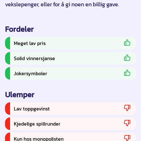
vekslepenger, eller for å gi noen en billig gave.
Fordeler
Meget lav pris
Solid vinnersjanse
Jokersymboler
Ulemper
Lav toppgevinst
Kjedelige spillrunder
Kun hos monopolisten