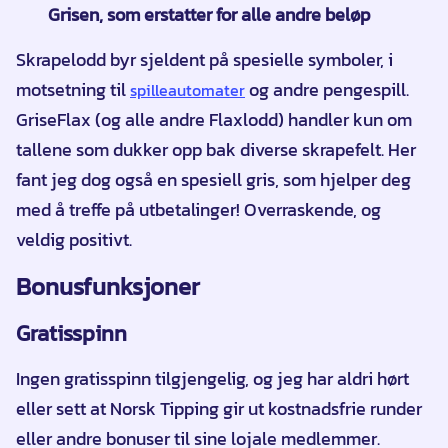
Grisen, som erstatter for alle andre beløp
Skrapelodd byr sjeldent på spesielle symboler, i
motsetning til
og andre pengespill.
spilleautomater
GriseFlax (og alle andre Flaxlodd) handler kun om
tallene som dukker opp bak diverse skrapefelt. Her
fant jeg dog også en spesiell gris, som hjelper deg
med å treffe på utbetalinger! Overraskende, og
veldig positivt.
Bonusfunksjoner
Gratisspinn
Ingen gratisspinn tilgjengelig, og jeg har aldri hørt
eller sett at Norsk Tipping gir ut kostnadsfrie runder
eller andre bonuser til sine lojale medlemmer.