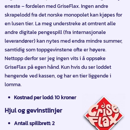
eneste – fordelen med GriseFlax. Ingen andre
skrapelodd fra det norske monopolet kan kjøpes for
en lusen tier. La meg understreke at omtrent alle
andre digitale pengespill (fra internasjonale
leverandører) kan nytes med endra mindre summer,
samtidig som toppgevinstene ofte er høyere.
Nettopp derfor ser jeg ingen vits i å oppsøke
GriseFlax på egen hånd. Kun hvis du ser loddet
hengende ved kassen, og har en tier liggende i
lomma.
Kostnad per lodd
: 10 kroner
Hjul og gevinstlinjer
Antall spillbrett
: 2