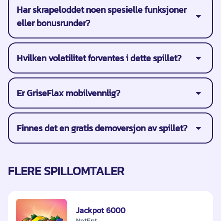
Har skrapeloddet noen spesielle funksjoner
eller bonusrunder?
Hvilken volatilitet forventes i dette spillet?
Er GriseFlax mobilvennlig?
Finnes det en gratis demoversjon av spillet?
FLERE SPILLOMTALER
Jackpot 6000
NetEnt