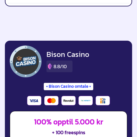
Bison Casino
8.8/10
Bison Casino omtale
100% opptil 5.000 kr
+ 100 freespins