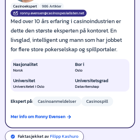
Casinoekspert
986 Artikler
ronny.evensen@casinospesialisten.net
Med over 10 års erfaring i casinoindustrien er
dette den største eksperten på kontoret. En
livsglad, intelligent ung mann som har jobbet
for flere store pokerselskap og spillportaler.
Nasjonalitet
Bor i
Norsk
Oslo
Universitet
Universitetsgrad
Universitetet i Oslo
Datavitenskap
Ekspert på:
Casinoanmeldelser
Casinospill
Mer info om Ronny Evensen
Faktasjekket av
Filipp Kashuro