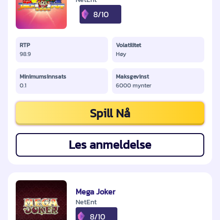
8/10
RTP
Volatilitet
98.9
Høy
Minimumsinnsats
Maksgevinst
0.1
6000 mynter
Spill Nå
Les anmeldelse
Mega Joker
NetEnt
8/10