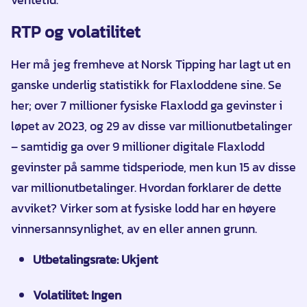
RTP og volatilitet
Her må jeg fremheve at Norsk Tipping har lagt ut en
ganske underlig statistikk for Flaxloddene sine. Se
her; over 7 millioner fysiske Flaxlodd ga gevinster i
løpet av 2023, og 29 av disse var millionutbetalinger
– samtidig ga over 9 millioner digitale Flaxlodd
gevinster på samme tidsperiode, men kun 15 av disse
var millionutbetalinger. Hvordan forklarer de dette
avviket? Virker som at fysiske lodd har en høyere
vinnersannsynlighet, av en eller annen grunn.
Utbetalingsrate
: Ukjent
Volatilitet
: Ingen