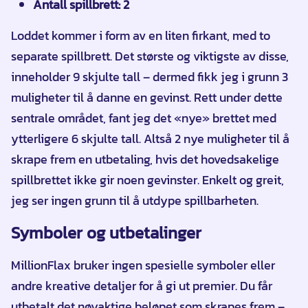
Antall spillbrett
: 2
Loddet kommer i form av en liten firkant, med to
separate spillbrett. Det største og viktigste av disse,
inneholder 9 skjulte tall – dermed fikk jeg i grunn 3
muligheter til å danne en gevinst. Rett under dette
sentrale området, fant jeg det «nye» brettet med
ytterligere 6 skjulte tall. Altså 2 nye muligheter til å
skrape frem en utbetaling, hvis det hovedsakelige
spillbrettet ikke gir noen gevinster. Enkelt og greit,
jeg ser ingen grunn til å utdype spillbarheten.
Symboler og utbetalinger
MillionFlax bruker ingen spesielle symboler eller
andre kreative detaljer for å gi ut premier. Du får
utbetalt det nøyaktige beløpet som skrapes frem –