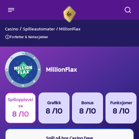
/
Casino
Spilleautomater
/
MillionFlax
Forfatter & faktasjekker
MillionFlax
Spillopplevel
Grafikk
Bonus
Funksjoner
se
8 /10
8 /10
8 /10
8 /10
Spill nå hos Casino Days