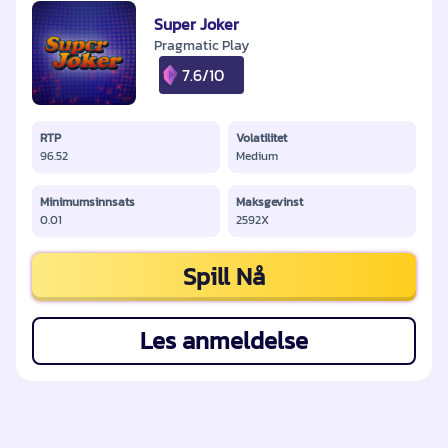
Super Joker
Pragmatic Play
7.6/10
RTP
Volatilitet
96.52
Medium
Minimumsinnsats
Maksgevinst
0.01
2592X
Spill Nå
Les anmeldelse