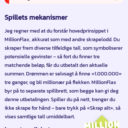
Spillets mekanismer
Jeg regner med at du forstår hovedprinsippet i
MillionFlax, akkurat som med andre skrapelodd. Du
skraper frem diverse tilfeldige tall, som symboliserer
potensielle gevinster – så fort du finner tre
matchende beløp, får du utbetalt den aktuelle
summen. Drømmen er selvsagt å finne «1.000.000»
tre ganger, og bli millionær på flekken. MillionFlax
byr på to separate spillbrett, som begge kan gi deg
denne utbetalingen. Spiller du på nett, trenger du
ikke skrape for hånd – bare trykk på «Skrap alt», så
vises samtlige tall umiddelbart.