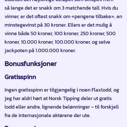
så lenge det er snakk om 3 matchende tall. Hvis du
vinner, er det oftest snakk om «pengene tilbake», en
minstegevinst på 30 kroner. Ellers er det mulig å
vinne både 50 kroner, 100 kroner, 250 kroner, 500
kroner, 10.000 kroner, 100.000 kroner, og selve
jackpoten på 1.000.000 kroner.
Bonusfunksjoner
Gratisspinn
Ingen gratisspinn er tilgjengelig i noen Flaxlodd, og
jeg har aldri hørt at Norsk Tipping deler ut gratis
lodd eller andre, lignende belønninger – til forskjell
fra de internasjonale aktørene der ute.