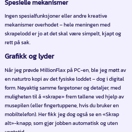
Spesielle mekanismer
Ingen spesialfunksjoner eller andre kreative
mekanismer overhodet – hele meningen med
skrapelodd er jo at det skal være simpelt, kjapt og
rett på sak.
Grafikk og lyder
Når jeg prøvde MillionFlax på PC-en, ble jeg møtt av
en naturtro kopi av det fysiske loddet – dog i digital
form. Nøyaktig samme fargetoner og detaljer, med
muligheten til å «skrape» frem tallene ved hjelp av
musepilen (eller fingertuppene, hvis du bruker en
mobiltelefon). Her fikk jeg dog også se en «Skrap
alt»-knapp, som gjør jobben automatisk og uten
ventetid.