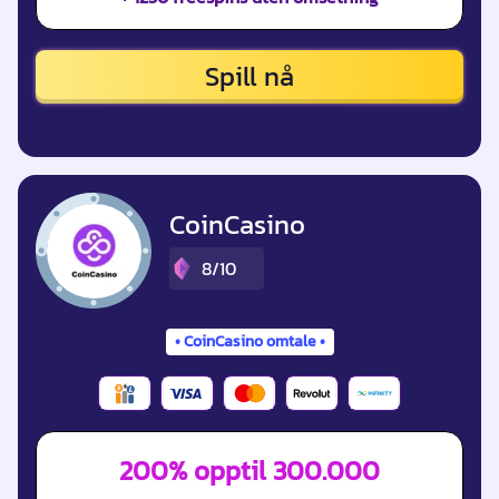
Spill nå
CoinCasino
8/10
CoinCasino omtale
200% opptil 300.000