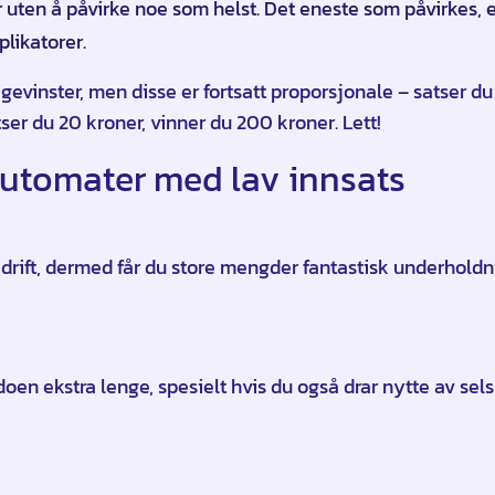
uten å påvirke noe som helst. Det eneste som påvirkes, e
plikatorer.
 gevinster, men disse er fortsatt proporsjonale – satser d
tser du 20 kroner, vinner du 200 kroner. Lett!
automater med lav innsats
e i drift, dermed får du store mengder fantastisk underholdn
ldoen ekstra lenge, spesielt hvis du også drar nytte av se