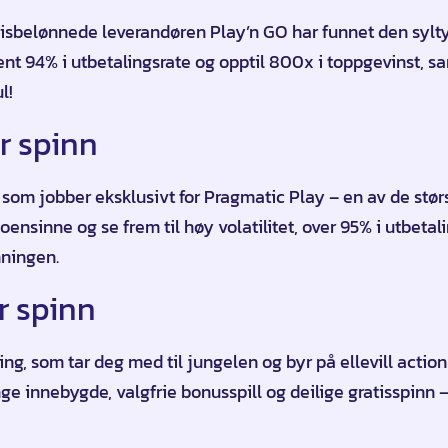
risbelønnede leverandøren Play’n GO har funnet den sy
rent 94% i utbetalingsrate og opptil 800x i toppgevinst, 
l!
r spinn
om jobber eksklusivt for Pragmatic Play – en av de størst
oensinne og se frem til høy volatilitet, over 95% i utbetali
ningen.
r spinn
g, som tar deg med til jungelen og byr på ellevill action f
ange innebygde, valgfrie bonusspill og deilige gratisspinn
!