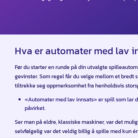
Hva er automater med lav i
Før du starter en runde på din utvalgte spilleautom
gevinster. Som regel får du velge mellom et bredt sp
tiltrekke seg oppmerksomhet fra henholdsvis stors
«Automater med lav innsats» er spill som lar de
påvirket.
Ser man på eldre, klassiske maskiner, var det mulig
selvfølgelig var det veldig billig å spille med kun 