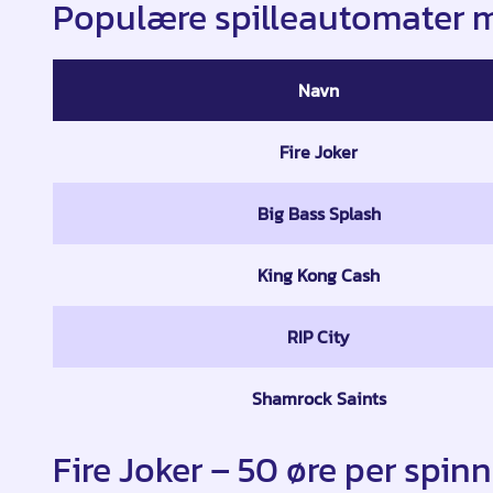
Populære spilleautomater m
Navn
Fire Joker
Big Bass Splash
King Kong Cash
RIP City
Shamrock Saints
Fire Joker – 50 øre per spinn