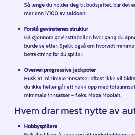
Så lenge du holder deg til budsjettet, blir det
mer enn 1/100 av saldoen.
Forstå gevinstenes struktur
Gå gjennom gevinsttabellen hver gang du åpne 
burde se etter. Sjekk også om hvorvidt minimale
betraktning før du spiller.
Overvei progressive jackpoter
Husk at minimale innsatser oftest ikke vil bid
du ikke heller går ett hakk opp med totalinnsatse
minimale innsatser – f.eks. Mega Moolah.
Hvem drar mest nytte av au
Hobbyspillere
Folk flest liker å unne seg litt underholdning 