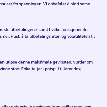
pauser fra spenningen. Vi anbefaler å aldri satse
rste utbetalingene, samt hvilke funksjoner du
er. Husk å ta utbetalingsraten og volatiliteten til
ke kan utløse denne maksimale gevinsten. Vurder om
vinne stort. Enkelte jackpotspill tillater dog
 eller potensielle gevinster. Man spiller med lave