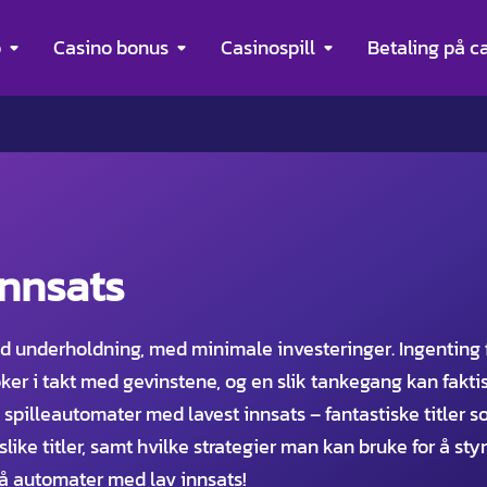
o
Casino bonus
Casinospill
Betaling på c
innsats
d underholdning, med minimale investeringer. Ingenting f
ker i takt med gevinstene, og en slik tankegang kan faktis
m spilleautomater med lavest innsats – fantastiske titler s
slike titler, samt hvilke strategier man kan bruke for å s
på automater med lav innsats!