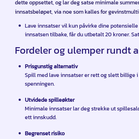
dette oppsettet, og lar deg satse minimale summer 
innsatsbeløpet, via noe som kalles for gevinstmulti
Lave innsatser vil kun påvirke dine potensielle
innsatsen tilbake, får du utbetalt 20 kroner. Sa
Fordeler og ulemper rundt 
Prisgunstig alternativ
Spill med lave innsatser er rett og slett billig
spenningen.
Utvidede spilleøkter
Minimale innsatser lar deg strekke ut spillesa
ett innskudd.
Begrenset risiko