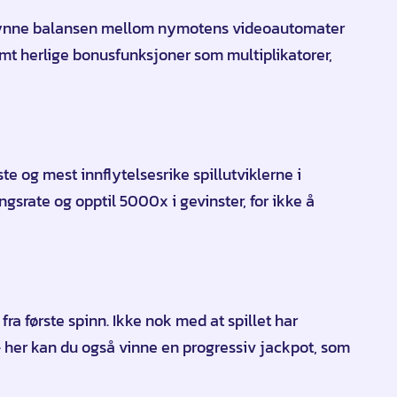
ltynne balansen mellom nymotens videoautomater
samt herlige bonusfunksjoner som multiplikatorer,
e og mest innflytelsesrike spillutviklerne i
ngsrate og opptil 5000x i gevinster, for ikke å
ra første spinn. Ikke nok med at spillet har
 – her kan du også vinne en progressiv jackpot, som