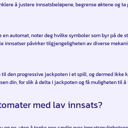
 enklere å justere innsatsbeløpene, begrense øktene og ta 
en automat, noter deg hvilke symboler som byr på de stø
 innsatser påvirker tilgjengeligheten av diverse mekanism
ra til den progressive jackpoten i et spill, og dermed ik
n din, for slik å delta i jackpoten og få muligheten til å 
tomater med lav innsats?
i ny og ne, uten å tenke noe særlig over innsatsmulighetene