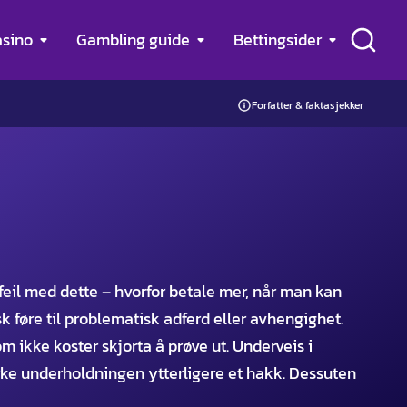
asino
Gambling guide
Bettingsider
Forfatter & faktasjekker
eil med dette – hvorfor betale mer, når man kan
k føre til problematisk adferd eller avhengighet.
om ikke koster skjorta å prøve ut. Underveis i
tyrke underholdningen ytterligere et hakk. Dessuten