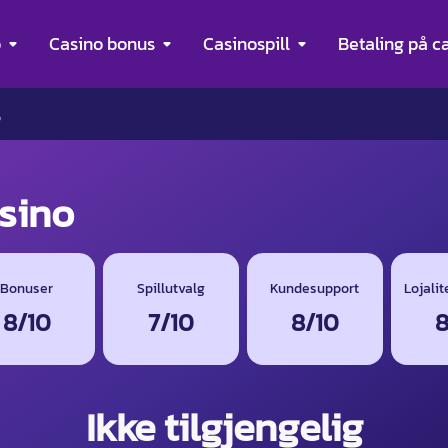
o
Casino bonus
Casinospill
Betaling på c
o
sino
Bonuser
Spillutvalg
Kundesupport
Lojali
8/10
7/10
8/10
8
Ikke tilgjengelig