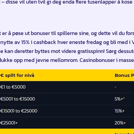
– disse vil uten tvil gi deg enda flere tusenlapper å kos
t er å pøse ut bonuser til spillerne sine, og dette vil du f
nytte av 15% i cashback hver eneste fredag og bli med i V
sse kan deretter byttes mot videre gratisspinn! Sørg dess
dukke opp med jevne mellomrom. Casinobonuser i massevis,