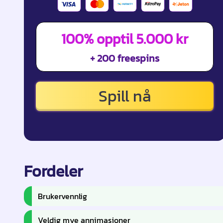
100% opptil 5.000 kr
+ 200 freespins
Spill nå
Fordeler
Brukervennlig
Veldig mye annimasjoner