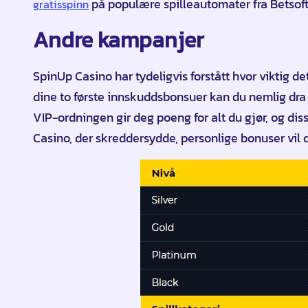
på populære spilleautomater fra Betsoft 
gratisspinn
Andre kampanjer
SpinUp Casino har tydeligvis forstått hvor viktig de
dine to første innskuddsbonsuer kan du nemlig dra 
VIP-ordningen gir deg poeng for alt du gjør, og di
Casino, der skreddersydde, personlige bonuser vil 