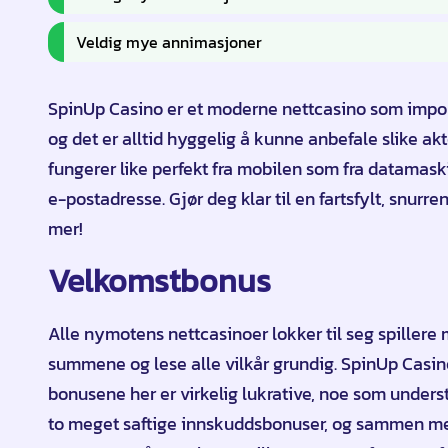
Veldig mye annimasjoner
SpinUp Casino er et moderne nettcasino som imponer
og det er alltid hyggelig å kunne anbefale slike aktø
fungerer like perfekt fra mobilen som fra datamask
e-postadresse. Gjør deg klar til en fartsfylt, snur
mer!
Velkomstbonus
Alle nymotens nettcasinoer lokker til seg spillere
summene og lese alle vilkår grundig. SpinUp Casino
bonusene her er virkelig lukrative, noe som unders
to meget saftige innskuddsbonuser, og sammen me