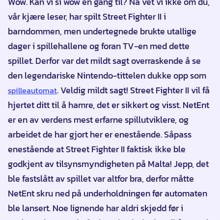
Wow. Kan vi si wow en gang til? Nå vet vi ikke om du,
vår kjære leser, har spilt Street Fighter II i
barndommen, men undertegnede brukte utallige
dager i spillehallene og foran TV-en med dette
spillet. Derfor var det mildt sagt overraskende å se
den legendariske Nintendo-tittelen dukke opp som
. Veldig mildt sagt! Street Fighter II vil få
spilleautomat
hjertet ditt til å hamre, det er sikkert og visst. NetEnt
er en av verdens mest erfarne spillutviklere, og
arbeidet de har gjort her er enestående. Såpass
enestående at Street Fighter II faktisk ikke ble
godkjent av tilsynsmyndigheten på Malta! Jepp, det
ble fastslått av spillet var altfor bra, derfor måtte
NetEnt skru ned på underholdningen før automaten
ble lansert. Noe lignende har aldri skjedd før i