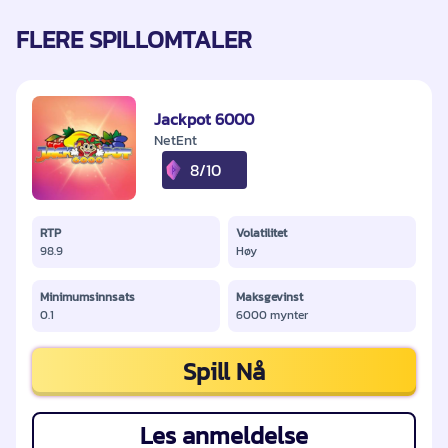
FLERE SPILLOMTALER
Jackpot 6000
NetEnt
8/10
RTP
Volatilitet
98.9
Høy
Minimumsinnsats
Maksgevinst
0.1
6000 mynter
Spill Nå
Les anmeldelse