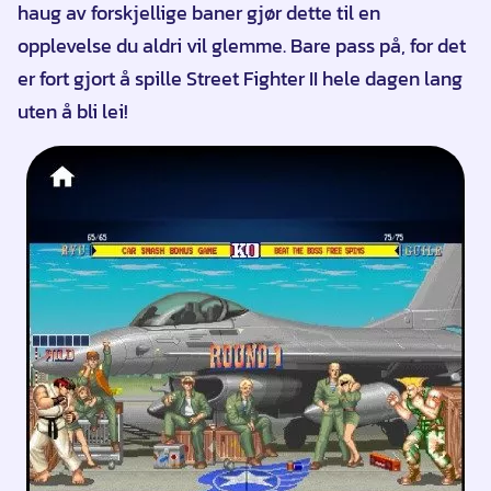
haug av forskjellige baner gjør dette til en
opplevelse du aldri vil glemme. Bare pass på, for det
er fort gjort å spille Street Fighter II hele dagen lang
uten å bli lei!