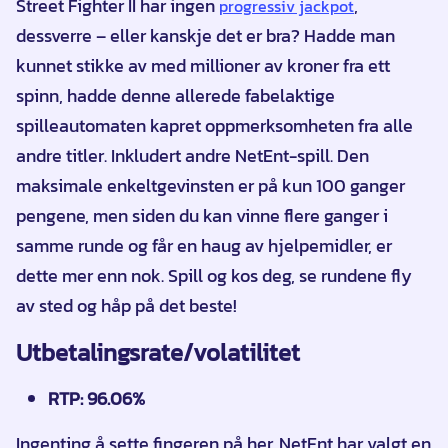
Street Fighter II har ingen
,
progressiv jackpot
dessverre – eller kanskje det er bra? Hadde man
kunnet stikke av med millioner av kroner fra ett
spinn, hadde denne allerede fabelaktige
spilleautomaten kapret oppmerksomheten fra alle
andre titler. Inkludert andre NetEnt-spill. Den
maksimale enkeltgevinsten er på kun 100 ganger
pengene, men siden du kan vinne flere ganger i
samme runde og får en haug av hjelpemidler, er
dette mer enn nok. Spill og kos deg, se rundene fly
av sted og håp på det beste!
Utbetalingsrate/volatilitet
RTP
: 96.06%
Ingenting å sette fingeren på her, NetEnt har valgt en