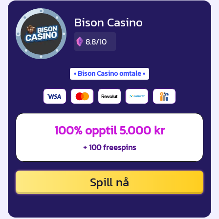
Bison Casino
8.8/10
Bison Casino omtale
100% opptil 5.000 kr
+ 100 freespins
Spill nå