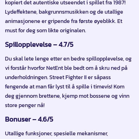
kopiert det autentiske utseendet i spillet fra 1987!
Lydeffektene, bakgrunnsmusikken og de utallige
animasjonene er gripende fra første øyeblikk. Et
must for deg som likte originalen.
Spillopplevelse – 4.7/5
Du skal lete lenge etter en bedre spillopplevelse, og
vi forstår hvorfor NetEnt ble bedt om å skru ned på
underholdningen. Street Fighter II er såpass
fengende at man får lyst til å spille i timevis! Kom
deg gjennom brettene, kjemp mot bossene og vinn
store penger nå!
Bonuser – 4.6/5
Utallige funksjoner, spesielle mekanismer,