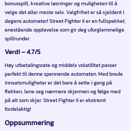
bonusspill, kreative løsninger og muligheten til å
velge det aller meste selv. Valgfrihet er så sjeldent i
dagens automater! Street Fighter II er en fullspekket,
enestående opplevelse som gir deg uforglemmelige
spillrunder.
Verdi – 4.7/5
Høy utbetalingsrate og middels volatilitet passer
perfekt til denne spennende automaten. Med brede
innsatsmuligheter er det bare å sette i gang på
flekken, lene seg nærmere skjermen og følge med
på alt som skjer. Street Fighter II er ekstremt
fordelaktig!
Oppsummering