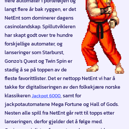
flere automater i porteføljen og
langt flere år bak ryggen, er det
NetEnt som dominerer dagens
casinolandskap. Spillutvikleren
har skapt godt over tre hundre
forskjellige automater, og
lanseringer som Starburst,
Gonzo’s Quest og Twin Spin er
stadig å se på toppen av de
fleste favorittlister. Det er nettopp NetEnt vi har å
takke for digitaliseringen av den folkekjære norske
klassikeren
, samt for
Jackpot 6000
jackpotautomatene Mega Fortune og Hall of Gods.
Nesten alle spill fra NetEnt går rett til topps etter
lanseringen, derfor gjelder det å følge med.