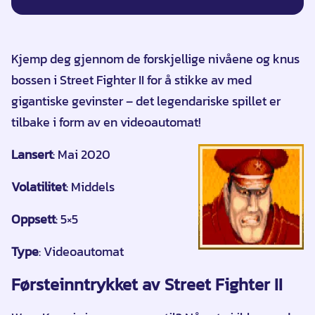
Kjemp deg gjennom de forskjellige nivåene og knus
bossen i Street Fighter II for å stikke av med
gigantiske gevinster – det legendariske spillet er
tilbake i form av en videoautomat!
Lansert
: Mai 2020
Volatilitet
: Middels
Oppsett
: 5×5
Type
: Videoautomat
Førsteinntrykket av Street Fighter II