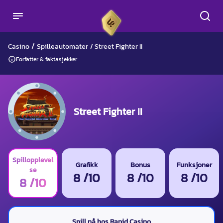
/
Casino
Spilleautomater
/
Street Fighter II
Forfatter & faktasjekker
Street Fighter II
Spillopplevel
Grafikk
Bonus
Funksjoner
se
8 /10
8 /10
8 /10
8 /10
Spill nå hos Rapid Casino