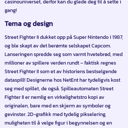
casinouniverset, derfor kan du glede deg til å sette i
gang!
Tema og design
Street Fighter II dukket opp på Super Nintendo i 1987,
og ble skapt av det berømte selskapet Capcom.
Lanseringen spredde seg som varmt hvetebrød, med
millioner av spillere verden rundt – faktisk regnes
Street Fighter II som et av historiens bestselgende
dataspill! Designerne hos NetEnt har tydeligvis kost
seg med spillet, de også. Spilleautomaten Street
Fighter II er nemlig en virkelighetstro kopi av
originalen, bare med en skjerm av symboler og
gevinster. 2D-grafikk med tydelig pikselering,
muligheten til å velge figur i begynnelsen og en