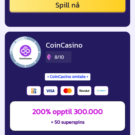
Spill nå
CoinCasino
8/10
CoinCasino omtale
200% opptil 300.000
+ 50 superspins