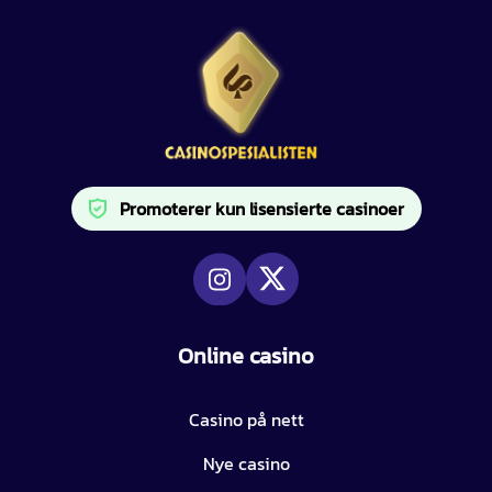
Promoterer kun lisensierte casinoer
Online casino
Casino på nett
Nye casino