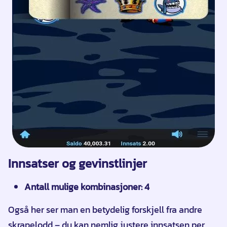
Innsatser og gevinstlinjer
Antall mulige kombinasjoner
: 4
Også her ser man en betydelig forskjell fra andre
skrapelodd – du kan nemlig justere innsatsen per