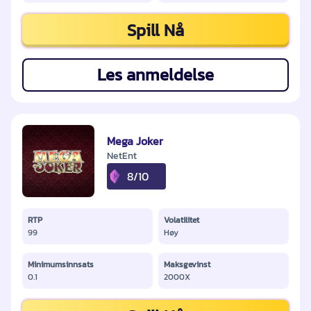
Spill Nå
Les anmeldelse
Mega Joker
NetEnt
8/10
RTP
Volatilitet
99
Høy
Minimumsinnsats
Maksgevinst
0.1
2000X