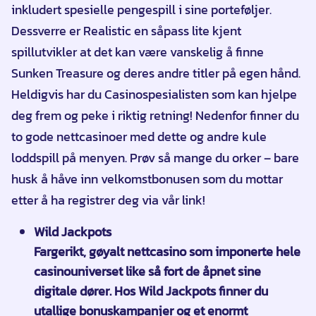
inkludert spesielle pengespill i sine porteføljer.
Dessverre er Realistic en såpass lite kjent
spillutvikler at det kan være vanskelig å finne
Sunken Treasure og deres andre titler på egen hånd.
Heldigvis har du Casinospesialisten som kan hjelpe
deg frem og peke i riktig retning! Nedenfor finner du
to gode nettcasinoer med dette og andre kule
loddspill på menyen. Prøv så mange du orker – bare
husk å håve inn velkomstbonusen som du mottar
etter å ha registrer deg via vår link!
Wild Jackpots
Fargerikt, gøyalt nettcasino som imponerte hele
casinouniverset like så fort de åpnet sine
digitale dører. Hos Wild Jackpots finner du
utallige bonuskampanjer og et enormt