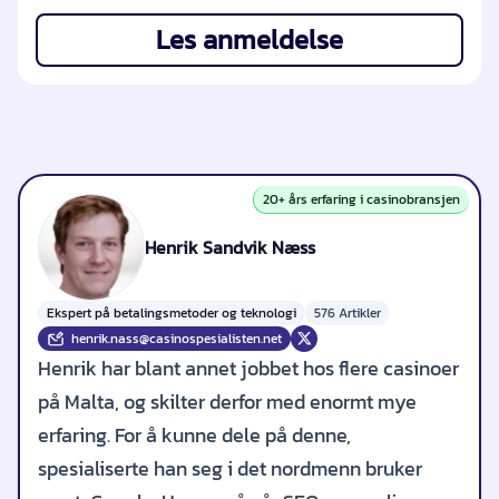
Les anmeldelse
20+ års erfaring i casinobransjen
Henrik Sandvik Næss
Ekspert på betalingsmetoder og teknologi
576 Artikler
henrik.nass@casinospesialisten.net
Henrik har blant annet jobbet hos flere casinoer
på Malta, og skilter derfor med enormt mye
erfaring. For å kunne dele på denne,
spesialiserte han seg i det nordmenn bruker