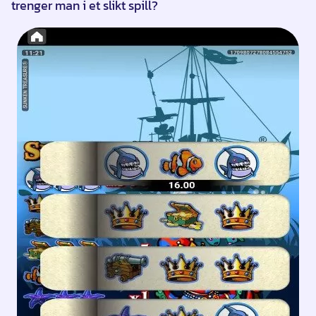
trenger man i et slikt spill?