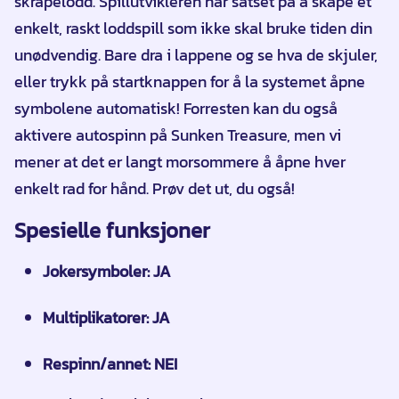
skrapelodd. Spillutvikleren har satset på å skape et
enkelt, raskt loddspill som ikke skal bruke tiden din
unødvendig. Bare dra i lappene og se hva de skjuler,
eller trykk på startknappen for å la systemet åpne
symbolene automatisk! Forresten kan du også
aktivere autospinn på Sunken Treasure, men vi
mener at det er langt morsommere å åpne hver
enkelt rad for hånd. Prøv det ut, du også!
Spesielle funksjoner
Jokersymboler
: JA
Multiplikatorer
: JA
Respinn/annet
: NEI