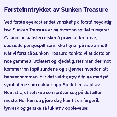
Førsteinntrykket av Sunken Treasure
Ved første øyekast er det vanskelig å forstå nøyaktig
hva Sunken Treasure er og hvordan spillet fungerer.
Casinospesialisten elsker å prøve ut kreative,
spesielle pengespill som ikke ligner på noe annet!
Når vi først så Sunken Treasure, tenkte vi at dette er
noe gammelt, utdatert og kjedelig. Når man derimot
kommer inn i spillrundene og skjønner hvordan alt
henger sammen, blir det veldig gøy å følge med på
symbolene som dukker opp. Spillet er skapt av
Realistic, et selskap som prøver seg på det aller
meste. Her kan du gjøre deg klar til en fargerik,
lynrask og ganske så lukrativ opplevelse!