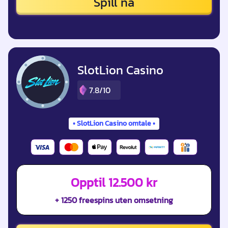
Spill nå
SlotLion Casino
7.8/10
SlotLion Casino omtale
Opptil 12.500 kr
+ 1250 freespins uten omsetning