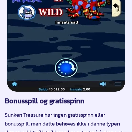
Bonusspill og gratisspinn
Sunken Treasure har ingen gratisspinn eller
bonusspill, men dette behøves ikke i denne typen