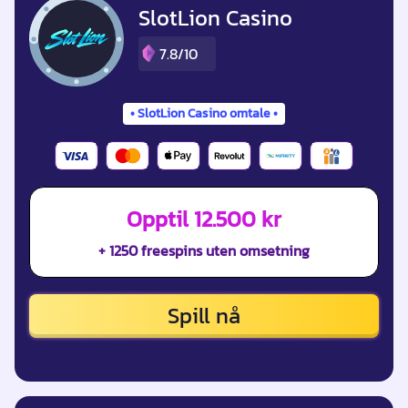
SlotLion Casino
7.8/10
SlotLion Casino omtale
Opptil 12.500 kr
+ 1250 freespins uten omsetning
Spill nå