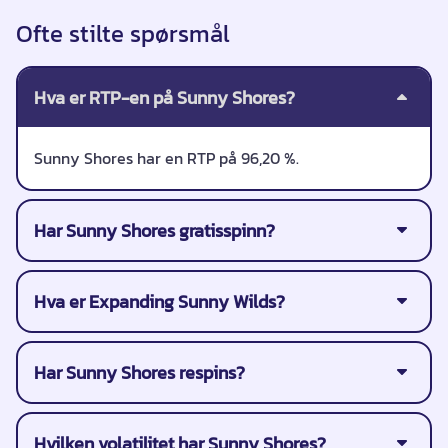
Ofte stilte spørsmål
Hva er RTP-en på Sunny Shores?
Sunny Shores har en RTP på 96,20 %.
Har Sunny Shores gratisspinn?
Hva er Expanding Sunny Wilds?
Har Sunny Shores respins?
Hvilken volatilitet har Sunny Shores?