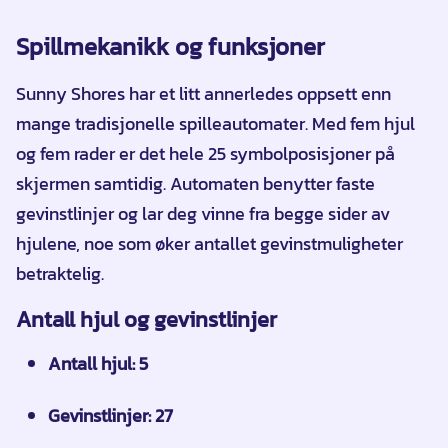
Spillmekanikk og funksjoner
Sunny Shores har et litt annerledes oppsett enn
mange tradisjonelle spilleautomater. Med fem hjul
og fem rader er det hele 25 symbolposisjoner på
skjermen samtidig. Automaten benytter faste
gevinstlinjer og lar deg vinne fra begge sider av
hjulene, noe som øker antallet gevinstmuligheter
betraktelig.
Antall hjul og gevinstlinjer
Antall hjul
: 5
Gevinstlinjer
: 27