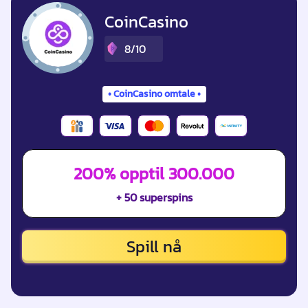
CoinCasino
8/10
CoinCasino omtale
200% opptil 300.000
+ 50 superspins
Spill nå