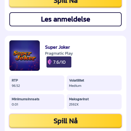
Spill Nå
Les anmeldelse
Super Joker
Pragmatic Play
7.6/10
RTP
Volatilitet
96.52
Medium
Minimumsinnsats
Maksgevinst
0.01
2592X
Spill Nå