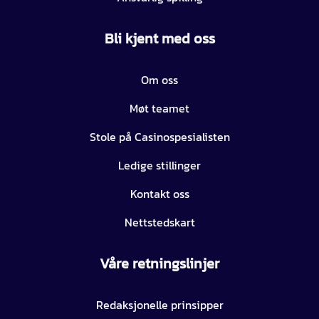
Bli kjent med oss
Om oss
Møt teamet
Stole på Casinospesialisten
Ledige stillinger
Kontakt oss
Nettstedskart
Våre retningslinjer
Redaksjonelle prinsipper