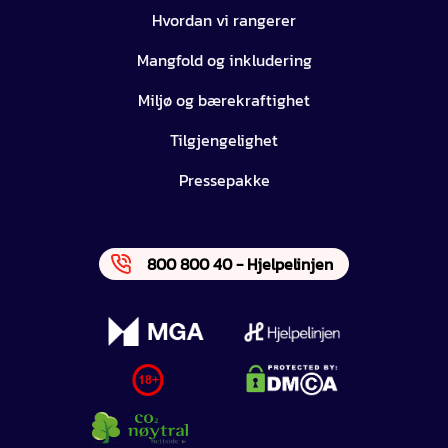
Hvordan vi rangerer
Mangfold og inkludering
Miljø og bærekraftighet
Tilgjengelighet
Pressepakke
800 800 40 - Hjelpelinjen