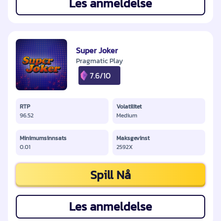
Les anmeldelse
Super Joker
Pragmatic Play
7.6/10
RTP
Volatilitet
96.52
Medium
Minimumsinnsats
Maksgevinst
0.01
2592X
Spill Nå
Les anmeldelse