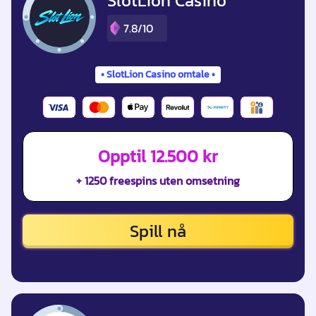
SlotLion Casino
7.8/10
SlotLion Casino omtale
Opptil 12.500 kr
+ 1250 freespins uten omsetning
Spill nå