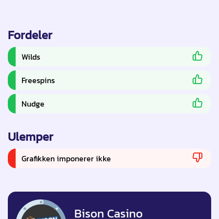
Fordeler
Wilds
Freespins
Nudge
Ulemper
Grafikken imponerer ikke
Bison Casino