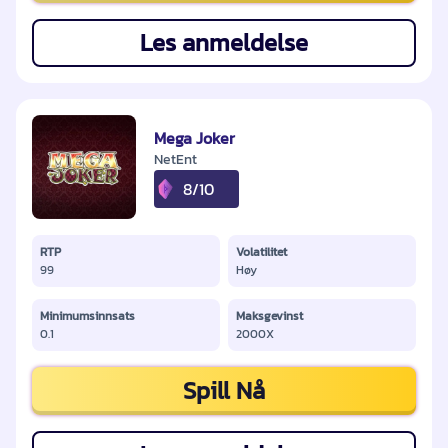
Les anmeldelse
Mega Joker
NetEnt
8/10
RTP
Volatilitet
99
Høy
Minimumsinnsats
Maksgevinst
0.1
2000X
Spill Nå