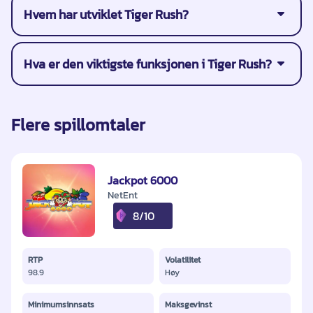
Hvem har utviklet Tiger Rush?
Hva er den viktigste funksjonen i Tiger Rush?
Flere spillomtaler
Jackpot 6000
NetEnt
8/10
RTP
Volatilitet
98.9
Høy
Minimumsinnsats
Maksgevinst