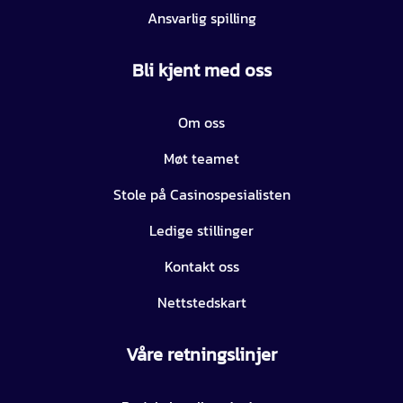
Ansvarlig spilling
Bli kjent med oss
Om oss
Møt teamet
Stole på Casinospesialisten
Ledige stillinger
Kontakt oss
Nettstedskart
Våre retningslinjer