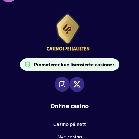
Promoterer kun lisensierte casinoer
Online casino
Casino på nett
Nye casino