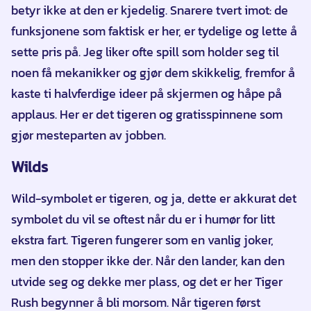
betyr ikke at den er kjedelig. Snarere tvert imot: de
funksjonene som faktisk er her, er tydelige og lette å
sette pris på. Jeg liker ofte spill som holder seg til
noen få mekanikker og gjør dem skikkelig, fremfor å
kaste ti halvferdige ideer på skjermen og håpe på
applaus. Her er det tigeren og gratisspinnene som
gjør mesteparten av jobben.
Wilds
Wild-symbolet er tigeren, og ja, dette er akkurat det
symbolet du vil se oftest når du er i humør for litt
ekstra fart. Tigeren fungerer som en vanlig joker,
men den stopper ikke der. Når den lander, kan den
utvide seg og dekke mer plass, og det er her Tiger
Rush begynner å bli morsom. Når tigeren først