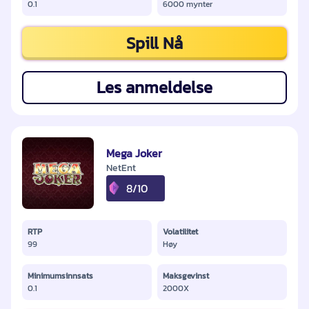
0.1
6000 mynter
Spill Nå
Les anmeldelse
Mega Joker
NetEnt
8/10
RTP
Volatilitet
99
Høy
Minimumsinnsats
Maksgevinst
0.1
2000X