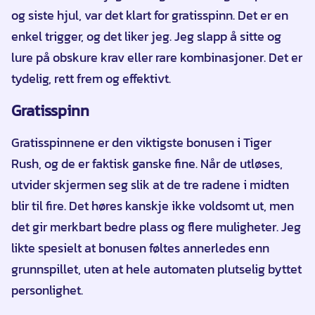
og siste hjul, var det klart for gratisspinn. Det er en
enkel trigger, og det liker jeg. Jeg slapp å sitte og
lure på obskure krav eller rare kombinasjoner. Det er
tydelig, rett frem og effektivt.
Gratisspinn
Gratisspinnene er den viktigste bonusen i Tiger
Rush, og de er faktisk ganske fine. Når de utløses,
utvider skjermen seg slik at de tre radene i midten
blir til fire. Det høres kanskje ikke voldsomt ut, men
det gir merkbart bedre plass og flere muligheter. Jeg
likte spesielt at bonusen føltes annerledes enn
grunnspillet, uten at hele automaten plutselig byttet
personlighet.