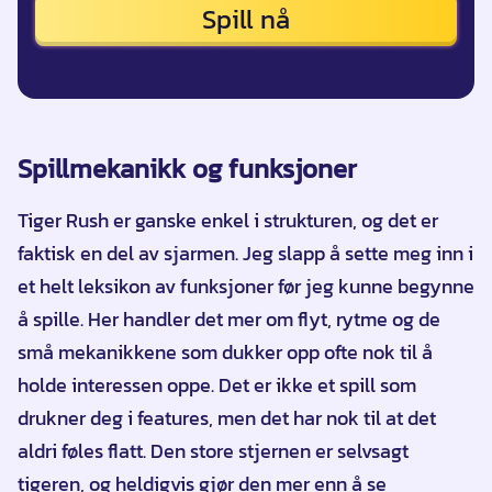
Spill nå
Spillmekanikk og funksjoner
Tiger Rush er ganske enkel i strukturen, og det er
faktisk en del av sjarmen. Jeg slapp å sette meg inn i
et helt leksikon av funksjoner før jeg kunne begynne
å spille. Her handler det mer om flyt, rytme og de
små mekanikkene som dukker opp ofte nok til å
holde interessen oppe. Det er ikke et spill som
drukner deg i features, men det har nok til at det
aldri føles flatt. Den store stjernen er selvsagt
tigeren, og heldigvis gjør den mer enn å se