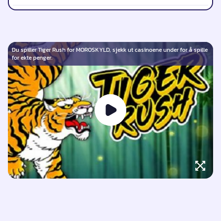
Du spiller Tiger Rush for MOROSKYLD, sjekk ut casinoene under for å spille
for ekte penger.