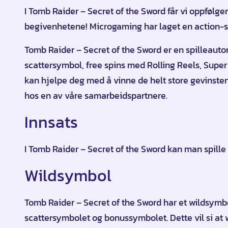
I Tomb Raider – Secret of the Sword får vi oppfølger
begivenhetene! Microgaming har laget en action-s
Tomb Raider – Secret of the Sword er en spilleauto
scattersymbol, free spins med Rolling Reels, Sup
kan hjelpe deg med å vinne de helt store gevinsten
hos en av våre samarbeidspartnere.
Innsats
I Tomb Raider – Secret of the Sword kan man spille 
Wildsymbol
Tomb Raider – Secret of the Sword har et wildsymbo
scattersymbolet og bonussymbolet. Dette vil si at 