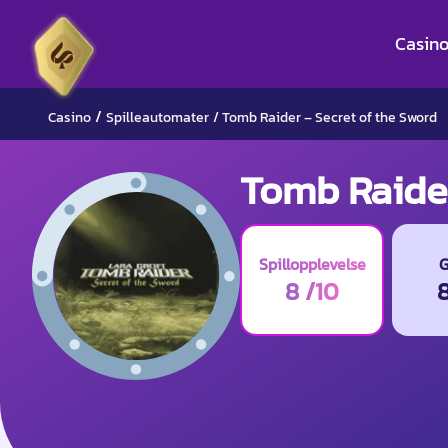
Casin
/
Casino
Spilleautomater
/
Tomb Raider – Secret of the Sword
Tomb Raider
Spillopplevelse
G
8 /10
8