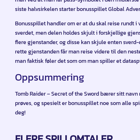
siste halvsirkelen starter bonusspillet Global Adve
Bonusspillet handler om er at du skal reise rundt i 
sverdet, men delen holdes skjult i forskjellige gjen
flere gjenstander, og disse kan skjule enten sverd-
rette gjenstanden får man reise videre til den nest
man faktisk føler det som om man spiller et dataspi
Oppsummering
Tomb Raider – Secret of the Sword bærer sitt navn 
prøves, og spesielt er bonusspillet noe som alle sp
deg!
FLERE SPILLOMTALER