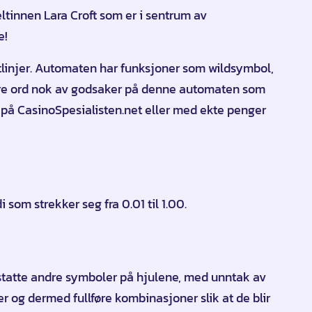
heltinnen Lara Croft som er i sentrum av
e!
stlinjer. Automaten har funksjoner som wildsymbol,
ndre ord nok av godsaker på denne automaten som
r på CasinoSpesialisten.net eller med ekte penger
som strekker seg fra 0.01 til 1.00.
erstatte andre symboler på hjulene, med unntak av
 og dermed fullføre kombinasjoner slik at de blir