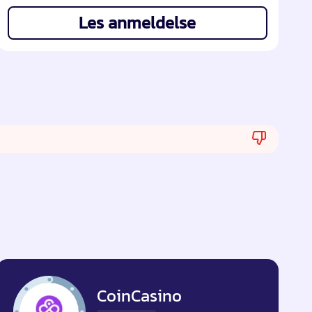
Les anmeldelse
CoinCasino