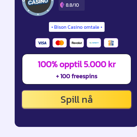
8.8/10
Bison Casino omtale
100% opptil 5.000 kr
+ 100 freespins
Spill nå