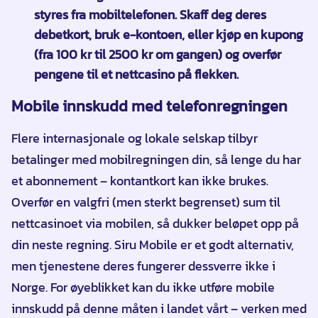
styres fra mobiltelefonen. Skaff deg deres
debetkort, bruk e-kontoen, eller kjøp en kupong
(fra 100 kr til 2500 kr om gangen) og overfør
pengene til et nettcasino på flekken.
Mobile innskudd med telefonregningen
Flere internasjonale og lokale selskap tilbyr
betalinger med mobilregningen din, så lenge du har
et abonnement – kontantkort kan ikke brukes.
Overfør en valgfri (men sterkt begrenset) sum til
nettcasinoet via mobilen, så dukker beløpet opp på
din neste regning. Siru Mobile er et godt alternativ,
men tjenestene deres fungerer dessverre ikke i
Norge. For øyeblikket kan du ikke utføre mobile
innskudd på denne måten i landet vårt – verken med