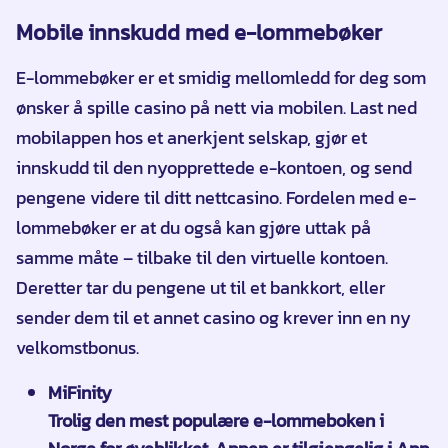
Mobile innskudd med e-lommebøker
E-lommebøker er et smidig mellomledd for deg som
ønsker å spille casino på nett via mobilen. Last ned
mobilappen hos et anerkjent selskap, gjør et
innskudd til den nyopprettede e-kontoen, og send
pengene videre til ditt nettcasino. Fordelen med e-
lommebøker er at du også kan gjøre uttak på
samme måte – tilbake til den virtuelle kontoen.
Deretter tar du pengene ut til et bankkort, eller
sender dem til et annet casino og krever inn en ny
velkomstbonus.
MiFinity
Trolig den mest populære e-lommeboken i