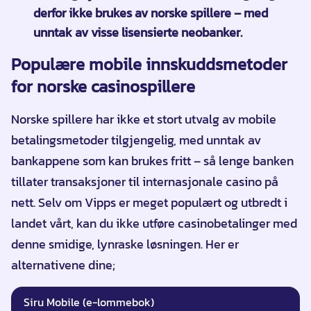
derfor ikke brukes av norske spillere – med
unntak av visse lisensierte neobanker.
Populære mobile innskuddsmetoder
for norske casinospillere
Norske spillere har ikke et stort utvalg av mobile
betalingsmetoder tilgjengelig, med unntak av
bankappene som kan brukes fritt – så lenge banken
tillater transaksjoner til internasjonale casino på
nett. Selv om Vipps er meget populært og utbredt i
landet vårt, kan du ikke utføre casinobetalinger med
denne smidige, lynraske løsningen. Her er
alternativene dine;
Siru Mobile (e-lommebok)