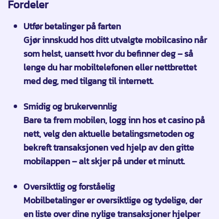
Fordeler
Utfør betalinger på farten
Gjør innskudd hos ditt utvalgte mobilcasino når
som helst, uansett hvor du befinner deg – så
lenge du har mobiltelefonen eller nettbrettet
med deg, med tilgang til internett.
Smidig og brukervennlig
Bare ta frem mobilen, logg inn hos et casino på
nett, velg den aktuelle betalingsmetoden og
bekreft transaksjonen ved hjelp av den gitte
mobilappen – alt skjer på under et minutt.
Oversiktlig og forståelig
Mobilbetalinger er oversiktlige og tydelige, der
en liste over dine nylige transaksjoner hjelper