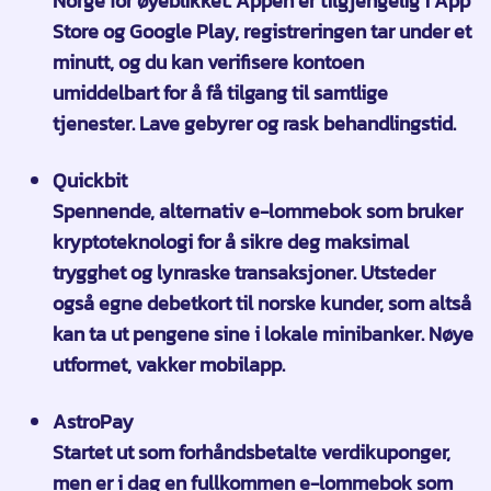
Norge for øyeblikket. Appen er tilgjengelig i App
Store og Google Play, registreringen tar under et
minutt, og du kan verifisere kontoen
umiddelbart for å få tilgang til samtlige
tjenester. Lave gebyrer og rask behandlingstid.
Quickbit
Spennende, alternativ e-lommebok som bruker
kryptoteknologi for å sikre deg maksimal
trygghet og lynraske transaksjoner. Utsteder
også egne debetkort til norske kunder, som altså
kan ta ut pengene sine i lokale minibanker. Nøye
utformet, vakker mobilapp.
AstroPay
Startet ut som forhåndsbetalte verdikuponger,
men er i dag en fullkommen e-lommebok som