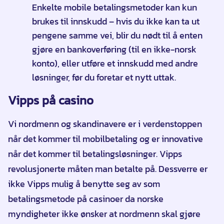
Enkelte mobile betalingsmetoder kan kun
brukes til innskudd – hvis du ikke kan ta ut
pengene samme vei, blir du nødt til å enten
gjøre en bankoverføring (til en ikke-norsk
konto), eller utføre et innskudd med andre
løsninger, før du foretar et nytt uttak.
Vipps på casino
Vi nordmenn og skandinavere er i verdenstoppen
når det kommer til mobilbetaling og er innovative
når det kommer til betalingsløsninger. Vipps
revolusjonerte måten man betalte på. Dessverre er
ikke Vipps mulig å benytte seg av som
betalingsmetode på casinoer da norske
myndigheter ikke ønsker at nordmenn skal gjøre