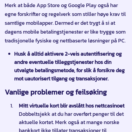
Merk at både App Store og Google Play også har
egne forskrifter og regelverk som stiller høye krav til
samtlige mobilapper. Dermed er det trygt å si at
dagens mobile betalingstjenester er like trygge som
tradisjonelle fysiske og nettbaserte løsninger på PC.
Husk å alltid aktivere 2-veis autentifisering og
andre eventuelle tilleggstjenester hos din
utvalgte betalingsmetode, for slik å forsikre deg
mot uautorisert tilgang og transaksjoner.
Vanlige problemer og feilsøking
Mitt virtuelle kort blir avslått hos nettcasinoet
Dobbeltsjekk at du har overført penger til det
aktuelle kortet. Merk også at mange norske
bankkort ikke tillater transaksjoner til