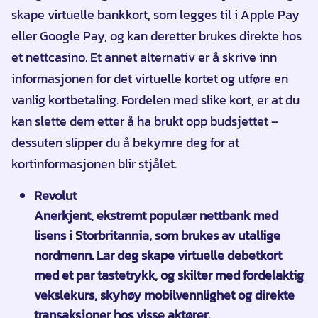
skape virtuelle bankkort, som legges til i Apple Pay
eller Google Pay, og kan deretter brukes direkte hos
et nettcasino. Et annet alternativ er å skrive inn
informasjonen for det virtuelle kortet og utføre en
vanlig kortbetaling. Fordelen med slike kort, er at du
kan slette dem etter å ha brukt opp budsjettet –
dessuten slipper du å bekymre deg for at
kortinformasjonen blir stjålet.
Revolut
Anerkjent, ekstremt populær nettbank med
lisens i Storbritannia, som brukes av utallige
nordmenn. Lar deg skape virtuelle debetkort
med et par tastetrykk, og skilter med fordelaktig
vekslekurs, skyhøy mobilvennlighet og direkte
transaksjoner hos visse aktører.