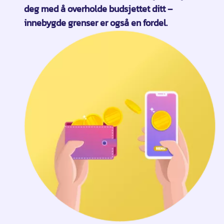
deg med å overholde budsjettet ditt –
innebygde grenser er også en fordel.