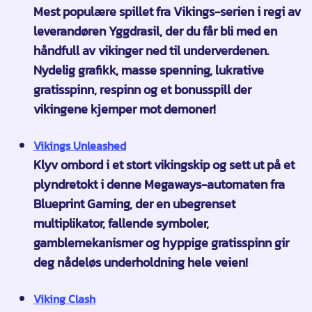
Mest populære spillet fra Vikings-serien i regi av
leverandøren Yggdrasil, der du får bli med en
håndfull av vikinger ned til underverdenen.
Nydelig grafikk, masse spenning, lukrative
gratisspinn, respinn og et bonusspill der
vikingene kjemper mot demoner!
Vikings Unleashed
Klyv ombord i et stort vikingskip og sett ut på et
plyndretokt i denne Megaways-automaten fra
Blueprint Gaming, der en ubegrenset
multiplikator, fallende symboler,
gamblemekanismer og hyppige gratisspinn gir
deg nådeløs underholdning hele veien!
Viking Clash