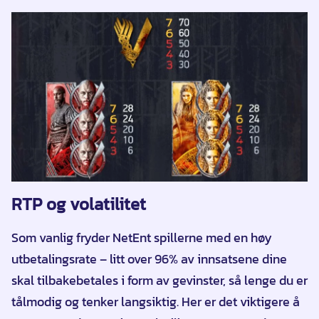
RTP og volatilitet
Som vanlig fryder NetEnt spillerne med en høy
utbetalingsrate – litt over 96% av innsatsene dine
skal tilbakebetales i form av gevinster, så lenge du er
tålmodig og tenker langsiktig. Her er det viktigere å