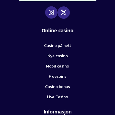
Online casino
Casino på nett
Nye casino
Mobil casino
Freespins
Casino bonus
Live Casino
Informasjon