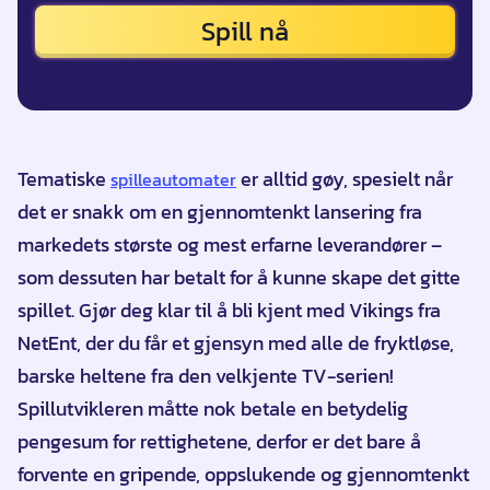
Spill nå
Tematiske
er alltid gøy, spesielt når
spilleautomater
det er snakk om en gjennomtenkt lansering fra
markedets største og mest erfarne leverandører –
som dessuten har betalt for å kunne skape det gitte
spillet. Gjør deg klar til å bli kjent med Vikings fra
NetEnt, der du får et gjensyn med alle de fryktløse,
barske heltene fra den velkjente TV-serien!
Spillutvikleren måtte nok betale en betydelig
pengesum for rettighetene, derfor er det bare å
forvente en gripende, oppslukende og gjennomtenkt