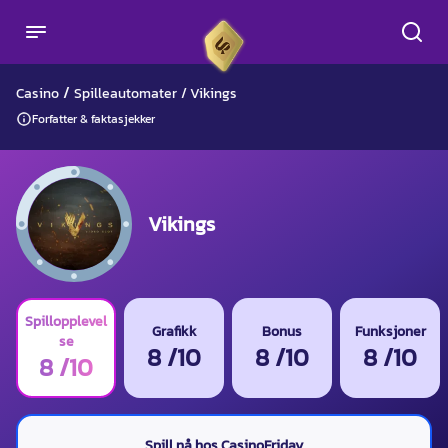
/
Casino
Spilleautomater
/
Vikings
Forfatter & faktasjekker
Vikings
Spillopplevel
Grafikk
Bonus
Funksjoner
se
8 /10
8 /10
8 /10
8 /10
Spill nå hos CasinoFriday