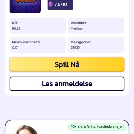
7.6/10
RTP
Volatilitet
96.52
Medium
Minimumsinnsats
Maksgevinst
0.01
2592X
Spill Nå
Les anmeldelse
10+ års erfaring i casinobransjen