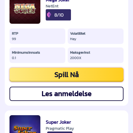
NetEnt
8/10
RTP
Volatilitet
99
Høy
Minimumsinnsats
Maksgevinst
0.1
2000X
Spill Nå
Les anmeldelse
Super Joker
Pragmatic Play