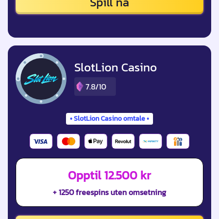
Spill nå
SlotLion Casino
7.8/10
SlotLion Casino omtale
Opptil 12.500 kr
+ 1250 freespins uten omsetning