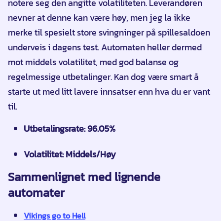
notere seg den angitte volatiliteten. Leverandøren
nevner at denne kan være høy, men jeg la ikke
merke til spesielt store svingninger på spillesaldoen
underveis i dagens test. Automaten heller dermed
mot middels volatilitet, med god balanse og
regelmessige utbetalinger. Kan dog være smart å
starte ut med litt lavere innsatser enn hva du er vant
til.
Utbetalingsrate
: 96.05%
Volatilitet
: Middels/Høy
Sammenlignet med lignende
automater
Vikings go to Hell