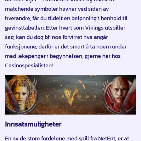
matchende symboler havner ved siden av
hverandre, får du tildelt en belønning i henhold til
gevinsttabellen. Etter hvert som Vikings utspiller
seg, kan du dog bli noe forvirret hva angår
funksjonene, derfor er det smart å ta noen runder
med lekepenger i begynnelsen, gjerne her hos
Casinospesialisten!
Innsatsmuligheter
En av de store fordelene med spill fra NetEnt, er at