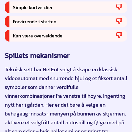
Simple kortverdier
Forvirrende i starten
Kan være overveldende
Spillets mekanismer
Teknisk sett har NetEnt valgt å skape en klassisk
videoautomat med snurrende hjul og et fiksert antall
symboler som danner verdifulle
vinnerkombinasjoner fra venstre til høyre. Ingenting
nytt her i gården. Her er det bare å velge en
behagelig innsats i menyen på bunnen av skjermen,
aktivere et valgfritt antall autospill og følge med på
alt som skjer – hvis hellet smiler og minst tre