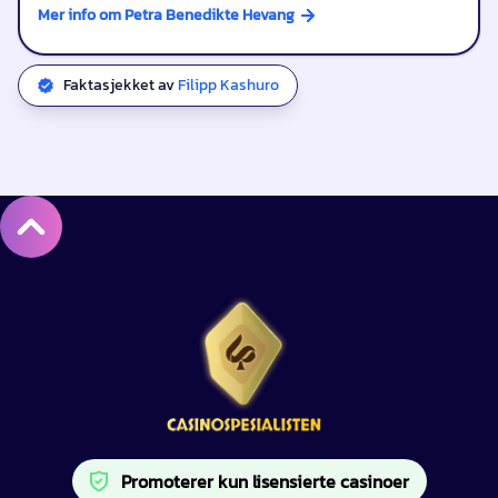
Mer info om Petra Benedikte Hevang
Faktasjekket av
Filipp Kashuro
Promoterer kun lisensierte casinoer