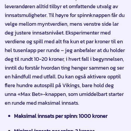
leverandøren alltid tilbyr et omfattende utvalg av
innsatsmuligheter. Til høyre for spinnknappen får du
velge mellom myntverdien, mens venstre side lar
deg justere innsatsnivået. Eksperimenter med
verdiene og spill med alt fra kun et par kroner til en
hel tusenlapp per runde – jeg anbefaler at du holder
deg til rundt 10-20 kroner, i hvert fall i begynnelsen,
inntil du forstår hvordan ting henger sammen og ser
en håndfull med utfall. Du kan også aktivere opptil
flere hundre autospill på Vikings, bare hold deg
unna «Max Bet»-knappen, som umiddelbart starter
en runde med maksimal innsats.
Maksimal innsats per spinn
: 1000 kroner