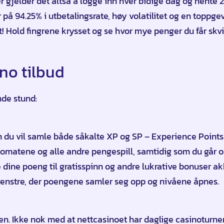
Her gjelder det altså å logge inn hver bidige dag og hent
på 94.25% i utbetalingsrate, høy volatilitet og en toppge
llet! Hold fingrene krysset og se hvor mye penger du får sk
no tilbud
de stund:
en du vil samle både såkalte XP og SP – Experience Points 
utomatene og alle andre pengespill, samtidig som du går o
e dine poeng til gratisspinn og andre lukrative bonuser ak
 venstre, der poengene samler seg opp og nivåene åpnes.
en. Ikke nok med at nettcasinoet har daglige casinoturne