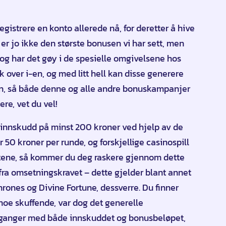
 registrere en konto allerede nå, for deretter å hive
er jo ikke den største bonusen vi har sett, men
 og har det gøy i de spesielle omgivelsene hos
 over i-en, og med litt hell kan disse generere
ten, så både denne og alle andre bonuskampanjer
re, vet du vel!
innskudd på minst 200 kroner ved hjelp av de
 kroner per runde, og forskjellige casinospill
matene, så kommer du deg raskere gjennom dette
t fra omsetningskravet – dette gjelder blant annet
hrones og Divine Fortune, dessverre. Du finner
noe skuffende, var dog det generelle
0 ganger med både innskuddet og bonusbeløpet,