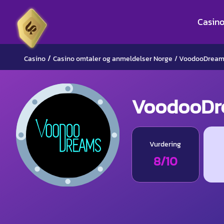
Casin
/
Casino
Casino omtaler og anmeldelser Norge
/
VoodooDream
VoodooDr
Vurdering
8/10