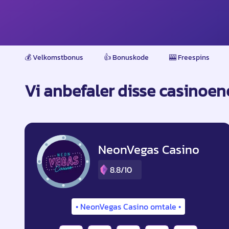
💰 Velkomstbonus
👍 Bonuskode
🎰 Freespins
Vi anbefaler disse casinoene
NeonVegas Casino
8.8/10
NeonVegas Casino omtale