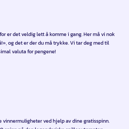
r er det veldig lett å komme i gang. Her må vi nok
!», og det er der du må trykke. Vi tar deg med til
ksimal valuta for pengene!
e vinnermuligheter ved hjelp av dine gratisspinn.