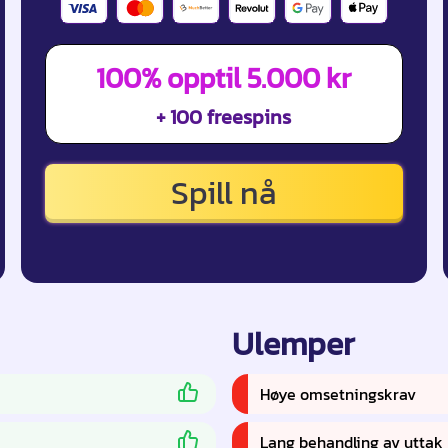
100% opptil 5.000 kr
+ 100 freespins
Spill nå
Ulemper
Høye omsetningskrav
Lang behandling av uttak