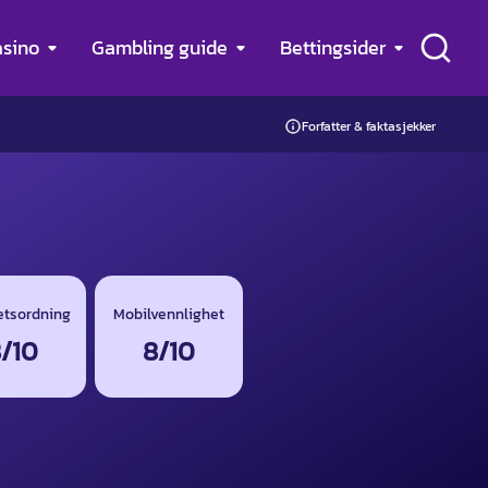
asino
Gambling guide
Bettingsider
Forfatter & faktasjekker
tetsordning
Mobilvennlighet
/10
8/10