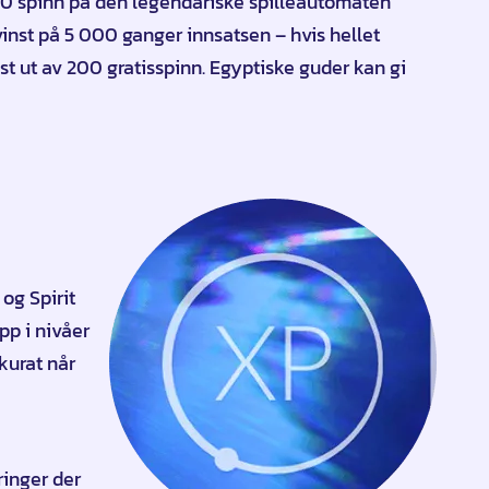
e 20 spinn på den legendariske spilleautomaten
vinst på 5 000 ganger innsatsen – hvis hellet
vist ut av 200 gratisspinn. Egyptiske guder kan gi
og Spirit
pp i nivåer
kurat når
ringer der