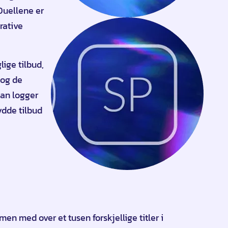
 Duellene er
rative
ige tilbud,
 og de
man logger
ydde tilbud
en med over et tusen forskjellige titler i