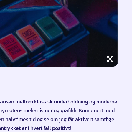
ne balansen mellom klassisk underholdning og moderne
ed nymotens mekanismer og grafikk. Kombinert med
en halvtimes tid og se om jeg får aktivert samtlige
rykket er i hvert fall positivt!