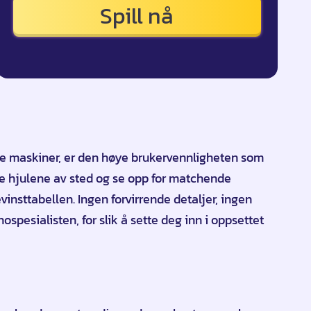
Spill nå
dre maskiner, er den høye brukervennligheten som
rre hjulene av sted og se opp for matchende
evinsttabellen. Ingen forvirrende detaljer, ingen
esialisten, for slik å sette deg inn i oppsettet