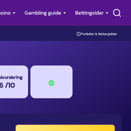
asino
Gambling guide
Bettingsider
Forfatter & faktasjekker
alvurdering
6 /10