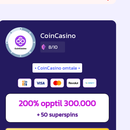
CoinCasino
8/10
CoinCasino omtale
200% opptil 300.000
+ 50 superspins