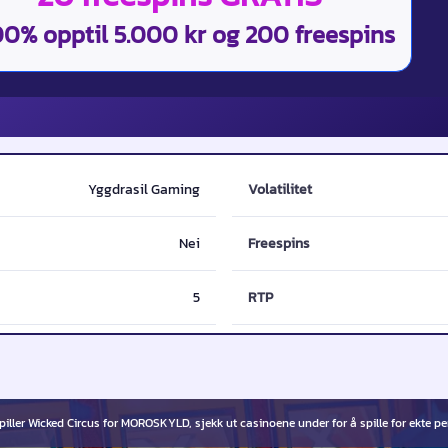
00% opptil 5.000 kr og 200 freespins
Volatilitet
Yggdrasil Gaming
Freespins
Nei
RTP
5
piller Wicked Circus for MOROSKYLD, sjekk ut casinoene under for å spille for ekte pe