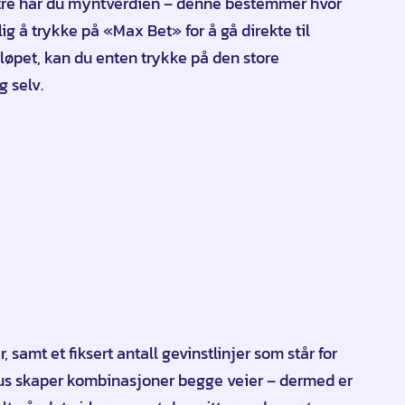
nstre har du myntverdien – denne bestemmer hvor
ig å trykke på «Max Bet» for å gå direkte til
løpet, kan du enten trykke på den store
g selv.
amt et fiksert antall gevinstlinjer som står for
ircus skaper kombinasjoner begge veier – dermed er