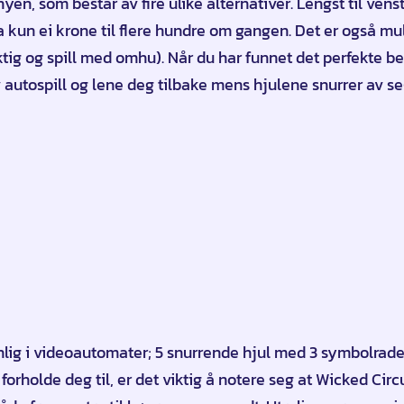
en, som består av fire ulike alternativer. Lengst til ve
a kun ei krone til flere hundre om gangen. Det er også mul
tig og spill med omhu). Når du har funnet det perfekte be
autospill og lene deg tilbake mens hjulene snurrer av se
ig i videoautomater; 5 snurrende hjul med 3 symbolrader, s
 forholde deg til, er det viktig å notere seg at Wicked C