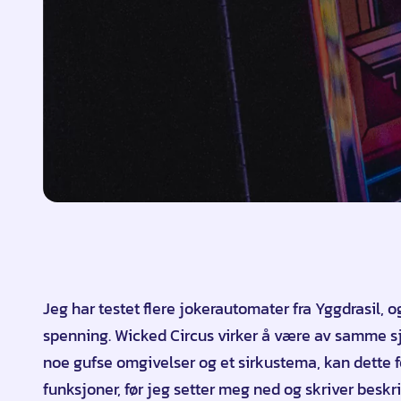
Jeg har testet flere jokerautomater fra Yggdrasil, 
spenning. Wicked Circus virker å være av samme s
noe gufse omgivelser og et sirkustema, kan dette for
funksjoner, før jeg setter meg ned og skriver beskri