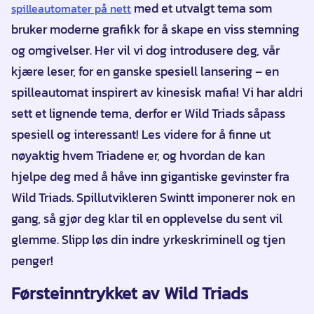
med et utvalgt tema som
spilleautomater på nett
bruker moderne grafikk for å skape en viss stemning
og omgivelser. Her vil vi dog introdusere deg, vår
kjære leser, for en ganske spesiell lansering – en
spilleautomat inspirert av kinesisk mafia! Vi har aldri
sett et lignende tema, derfor er Wild Triads såpass
spesiell og interessant! Les videre for å finne ut
nøyaktig hvem Triadene er, og hvordan de kan
hjelpe deg med å håve inn gigantiske gevinster fra
Wild Triads. Spillutvikleren Swintt imponerer nok en
gang, så gjør deg klar til en opplevelse du sent vil
glemme. Slipp løs din indre yrkeskriminell og tjen
penger!
Førsteinntrykket av Wild Triads