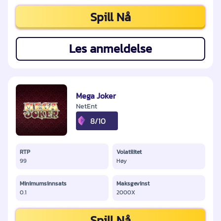
Spill Nå
Les anmeldelse
Mega Joker
NetEnt
8/10
RTP
Volatilitet
99
Høy
Minimumsinnsats
Maksgevinst
0.1
2000X
Spill Nå