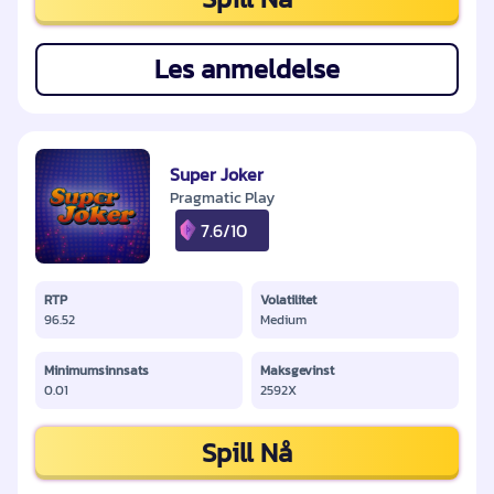
Les anmeldelse
Super Joker
Pragmatic Play
7.6/10
RTP
Volatilitet
96.52
Medium
Minimumsinnsats
Maksgevinst
0.01
2592X
Spill Nå