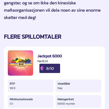
gangster, og se om ikke den kinesiske
mafiaorganisasjonen vil dele noen av sine enorme
skatter med deg!
FLERE SPILLOMTALER
Jackpot 6000
NetEnt
8/10
RTP
Volatilitet
98.9
Høy
Minimumsinnsats
Maksgevinst
0.1
6000 mynter