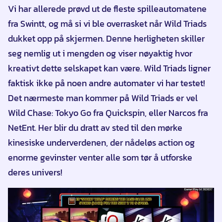
Vi har allerede prøvd ut de fleste spilleautomatene
fra Swintt, og må si vi ble overrasket når Wild Triads
dukket opp på skjermen. Denne herligheten skiller
seg nemlig ut i mengden og viser nøyaktig hvor
kreativt dette selskapet kan være. Wild Triads ligner
faktisk ikke på noen andre automater vi har testet!
Det nærmeste man kommer på Wild Triads er vel
Wild Chase: Tokyo Go fra Quickspin, eller Narcos fra
NetEnt. Her blir du dratt av sted til den mørke
kinesiske underverdenen, der nådeløs action og
enorme gevinster venter alle som tør å utforske
deres univers!