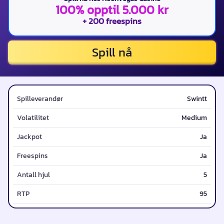
100% opptil 5.000 kr
+ 200 freespins
Spill nå
Spilleverandør
Swintt
Volatilitet
Medium
Jackpot
Ja
Freespins
Ja
Antall hjul
5
RTP
95