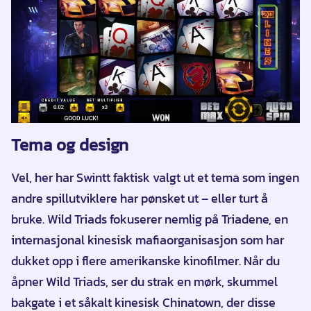
Tema og design
Vel, her har Swintt faktisk valgt ut et tema som ingen
andre spillutviklere har pønsket ut – eller turt å
bruke. Wild Triads fokuserer nemlig på Triadene, en
internasjonal kinesisk mafiaorganisasjon som har
dukket opp i flere amerikanske kinofilmer. Når du
åpner Wild Triads, ser du strak en mørk, skummel
bakgate i et såkalt kinesisk Chinatown, der disse