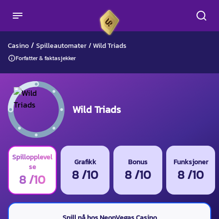
/
Casino
Spilleautomater
/
Wild Triads
Forfatter & faktasjekker
Wild Triads
Spillopplevel
Grafikk
Bonus
Funksjoner
se
8 /10
8 /10
8 /10
8 /10
Spill nå hos NeonVegas Casino