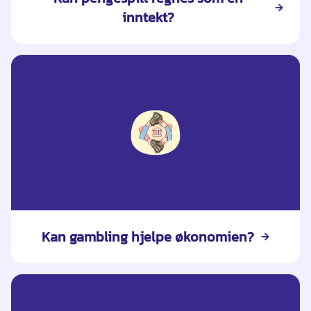
inntekt?
Kan gambling hjelpe økonomien?