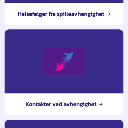
Helsefølger fra spilleavhengighet
Kontakter ved avhengighet