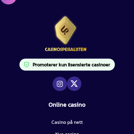
Promoterer kun lisensierte casinoer
Online casino
Casino på nett