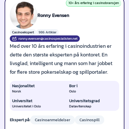
10+ års erfaring i casinobransjen
Ronny Evensen
Casinoekspert
986 Artikler
ronny.evensen@casinospesialisten.net
Med over 10 års erfaring i casinoindustrien er
dette den største eksperten på kontoret. En
livsglad, intelligent ung mann som har jobbet
for flere store pokerselskap og spillportaler.
Nasjonalitet
Bor i
Norsk
Oslo
Universitet
Universitetsgrad
Universitetet i Oslo
Datavitenskap
Ekspert på:
Casinoanmeldelser
Casinospill