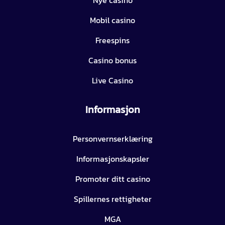
Nye casino
Mobil casino
Freespins
Casino bonus
Live Casino
Informasjon
Personvernserklæring
Informasjonskapsler
Promoter ditt casino
Spillernes rettigheter
MGA