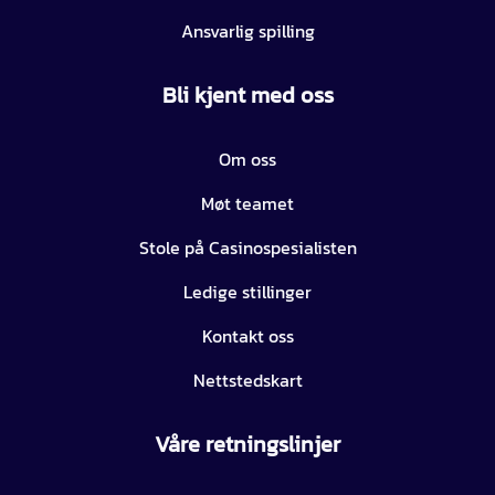
Ansvarlig spilling
Bli kjent med oss
Om oss
Møt teamet
Stole på Casinospesialisten
Ledige stillinger
Kontakt oss
Nettstedskart
Våre retningslinjer