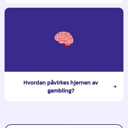
Hvordan påvirkes hjernen av
gambling?