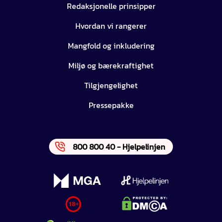
Redaksjonelle prinsipper
Hvordan vi rangerer
Mangfold og inkludering
Miljø og bærekraftighet
Tilgjengelighet
Pressepakke
800 800 40 - Hjelpelinjen