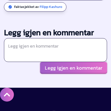
Faktasjekket av
Filipp Kashuro
Legg igjen en kommentar
Legg igjen en kommentar