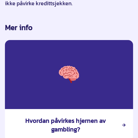
ikke påvirke kredittsjekken.
Mer info
Hvordan påvirkes hjernen av
gambling?