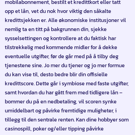
mobilabonnement, bestilt et kredittkort eller tatt
opp et lån, vet du nok hvor viktig den såkalte
kredittsjekken er. Alle økonomiske institusjoner vil
nemlig ta en titt på bakgrunnen din, sjekke
sysselsettingen og kontrollere at du faktisk har
tilstrekkelig med kommende midler for å dekke
eventuelle utgifter, før de går med på å tilby deg
tjenestene sine. Jo mer du tjener og jo mer formue
du kan vise til, desto bedre blir din offisielle
kredittscore. Dette går i symbiose med faste utgifter,
samt hvordan du har gått frem med tidligere lån –
bommer du på en nedbetaling, vil scoren synke
umiddelbart og påvirke fremtidige muligheter, i
tillegg til den sentrale renten. Kan dine hobbyer som
casinospill, poker og/eller tipping påvirke