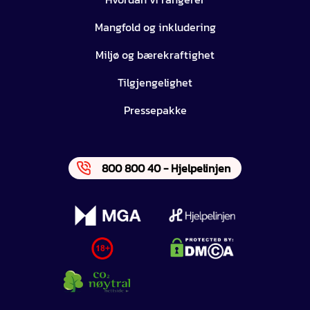
Mangfold og inkludering
Miljø og bærekraftighet
Tilgjengelighet
Pressepakke
800 800 40 - Hjelpelinjen