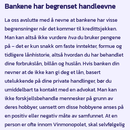
Bankene har begrenset handleevne
La oss avslutte med å nevne at bankene har visse
begrensninger når det kommer til kredittsjekken.
Man kan altså ikke vurdere
hva
du bruker pengene
på – det er kun snakk om faste inntekter, formue og
tidligere lånhistorie, altså hvordan du har behandlet
dine forbrukslån, billån og huslån. Hvis banken din
nevner at de ikke kan gi deg et lån, basert
utelukkende på dine private handlinger, bør du
umiddelbart ta kontakt med en advokat. Man kan
ikke forskjellsbehandle mennesker på grunn av
deres hobbyer, uansett om disse hobbyene anses på
en positiv eller negativ måte av samfunnet. At en
person er ofte innom Vinmonopolet, skal selvfølgelig