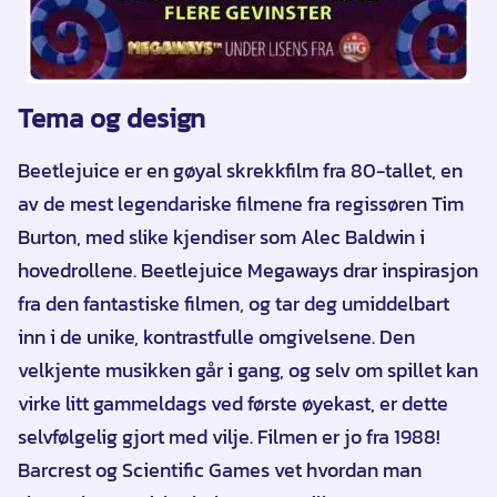
Tema og design
Beetlejuice er en gøyal skrekkfilm fra 80-tallet, en
av de mest legendariske filmene fra regissøren Tim
Burton, med slike kjendiser som Alec Baldwin i
hovedrollene. Beetlejuice Megaways drar inspirasjon
fra den fantastiske filmen, og tar deg umiddelbart
inn i de unike, kontrastfulle omgivelsene. Den
velkjente musikken går i gang, og selv om spillet kan
virke litt gammeldags ved første øyekast, er dette
selvfølgelig gjort med vilje. Filmen er jo fra 1988!
Barcrest og Scientific Games vet hvordan man