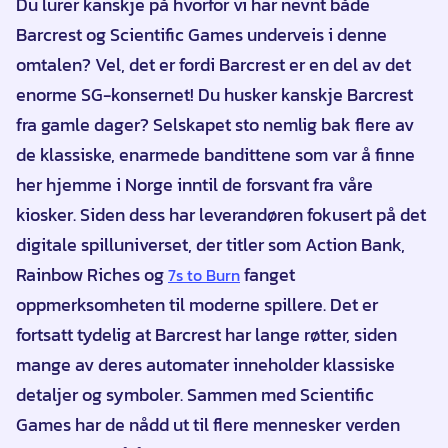
Du lurer kanskje på hvorfor vi har nevnt både
Barcrest og Scientific Games underveis i denne
omtalen? Vel, det er fordi Barcrest er en del av det
enorme SG-konsernet! Du husker kanskje Barcrest
fra gamle dager? Selskapet sto nemlig bak flere av
de klassiske, enarmede bandittene som var å finne
her hjemme i Norge inntil de forsvant fra våre
kiosker. Siden dess har leverandøren fokusert på det
digitale spilluniverset, der titler som Action Bank,
Rainbow Riches og
fanget
7s to Burn
oppmerksomheten til moderne spillere. Det er
fortsatt tydelig at Barcrest har lange røtter, siden
mange av deres automater inneholder klassiske
detaljer og symboler. Sammen med Scientific
Games har de nådd ut til flere mennesker verden