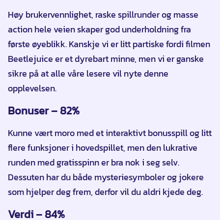
Høy brukervennlighet, raske spillrunder og masse
action hele veien skaper god underholdning fra
første øyeblikk. Kanskje vi er litt partiske fordi filmen
Beetlejuice er et dyrebart minne, men vi er ganske
sikre på at alle våre lesere vil nyte denne
opplevelsen.
Bonuser – 82%
Kunne vært moro med et interaktivt bonusspill og litt
flere funksjoner i hovedspillet, men den lukrative
runden med gratisspinn er bra nok i seg selv.
Dessuten har du både mysteriesymboler og jokere
som hjelper deg frem, derfor vil du aldri kjede deg.
Verdi – 84%