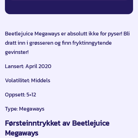
Beetlejuice Megaways er absolutt ikke for pyser! Bli
dratt inn i grøsseren og finn fryktinngytende
gevinster!
Lansert: April 2020
Volatilitet: Middels
Oppsett: 5×12
Type: Megaways
Førsteinntrykket av Beetlejuice
Megaways