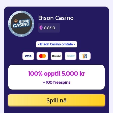
Bison Casino
8.8/10
Bison Casino omtale
100% opptil 5.000 kr
+ 100 freespins
Spill nå