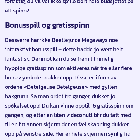
forsiktig, du vil vel ikke spille bort hele budsjettet på
ett spinn?
Bonusspill og gratisspinn
Dessverre har ikke Beetlejuice Megaways noe
interaktivt bonusspill – dette hadde jo vært helt
fantastisk. Derimot kan du se frem til rimelig
hyppige gratisspinn som aktiveres når tre eller flere
bonussymboler dukker opp. Disse er i form av
ordene «Betelgeuse Betelgeuse» med gyllen
bakgrunn. Sa man ordet tre ganger, dukket jo
spøkelset opp! Du kan vinne opptil 16 gratisspinn om
gangen, og etter en liten videosnutt blir du tatt med
til en litt annen skjerm der en fæl skapning dukker
opp på venstre side. Her er hele skjermen synlig fra