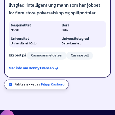
livsglad, intelligent ung mann som har jobbet
for flere store pokerselskap og spillportaler.
Nasjonalitet
Bor i
Norsk
Oslo
Universitet
Universitetsgrad
Universitetet i Oslo
Datavitenskap
Ekspert på:
Casinoanmeldelser
Casinospill
Mer info om Ronny Evensen
Faktasjekket av
Filipp Kashuro