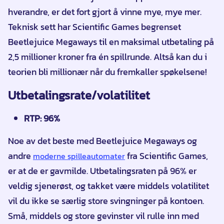
hverandre, er det fort gjort å vinne mye, mye mer.
Teknisk sett har Scientific Games begrenset
Beetlejuice Megaways til en maksimal utbetaling på
2,5 millioner kroner fra én spillrunde. Altså kan du i
teorien bli millionær når du fremkaller spøkelsene!
Utbetalingsrate/volatilitet
RTP: 96%
Noe av det beste med Beetlejuice Megaways og
andre
fra Scientific Games,
moderne spilleautomater
er at de er gavmilde. Utbetalingsraten på 96% er
veldig sjenerøst, og takket være middels volatilitet
vil du ikke se særlig store svingninger på kontoen.
Små, middels og store gevinster vil rulle inn med