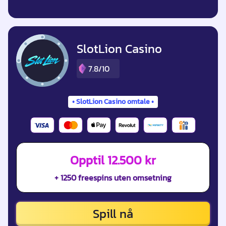
SlotLion Casino
7.8/10
SlotLion Casino omtale
Opptil 12.500 kr
+ 1250 freespins uten omsetning
Spill nå