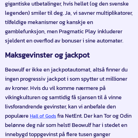
gigantiske utbetalinger, hvis hellet (og den svenske
legenden) smiler til deg. Ja, vi savner multiplikatorer,
tilfeldige mekanismer og kanskje en
gamblefunksjon, men Pragmatic Play inkluderer
sjeldent en overflod av bonuser i sine automater.
Maksgevinster og jackpot
Beowulf er ikke en jackpotautomat, altså finner du
ingen progressiv jackpot i som spytter ut millioner
av kroner. Hvis du vil komme nærmere på
vikingkulturen og samtidig få sjansen til å vinne
livsforandrende gevinster, kan vi anbefale den
populære
fra NetEnt. Der kan Tor og Odin
Hall of Gods
belønne deg når som helst! Beowulf har i stedet en
innebygd toppgevinst på flere tusen ganger