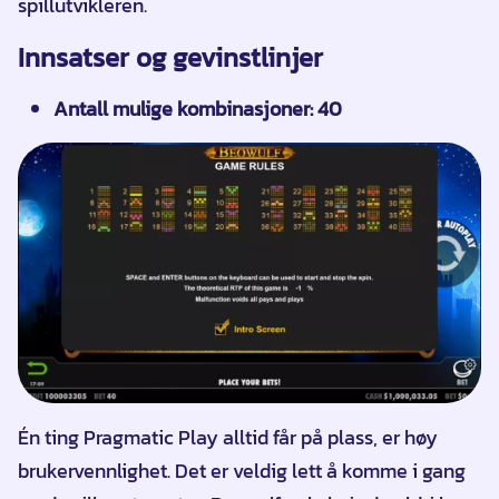
spillutvikleren.
Innsatser og gevinstlinjer
Antall mulige kombinasjoner
: 40
Én ting Pragmatic Play alltid får på plass, er høy
brukervennlighet. Det er veldig lett å komme i gang