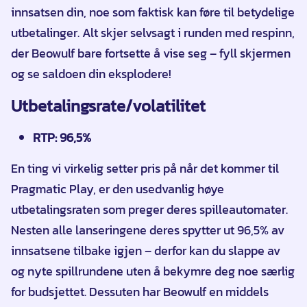
innsatsen din, noe som faktisk kan føre til betydelige
utbetalinger. Alt skjer selvsagt i runden med respinn,
der Beowulf bare fortsette å vise seg – fyll skjermen
og se saldoen din eksplodere!
Utbetalingsrate/volatilitet
RTP
: 96,5%
En ting vi virkelig setter pris på når det kommer til
Pragmatic Play, er den usedvanlig høye
utbetalingsraten som preger deres spilleautomater.
Nesten alle lanseringene deres spytter ut 96,5% av
innsatsene tilbake igjen – derfor kan du slappe av
og nyte spillrundene uten å bekymre deg noe særlig
for budsjettet. Dessuten har Beowulf en middels