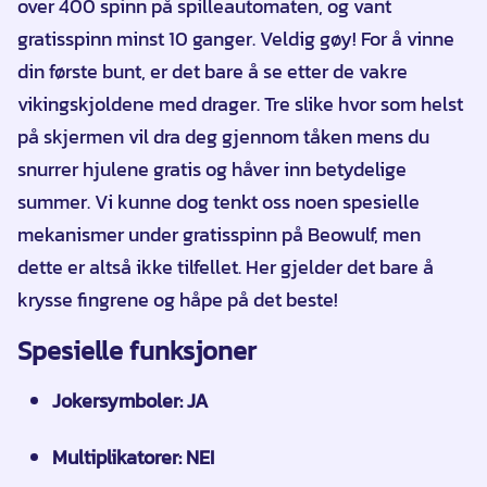
over 400 spinn på spilleautomaten, og vant
gratisspinn minst 10 ganger. Veldig gøy! For å vinne
din første bunt, er det bare å se etter de vakre
vikingskjoldene med drager. Tre slike hvor som helst
på skjermen vil dra deg gjennom tåken mens du
snurrer hjulene gratis og håver inn betydelige
summer. Vi kunne dog tenkt oss noen spesielle
mekanismer under gratisspinn på Beowulf, men
dette er altså ikke tilfellet. Her gjelder det bare å
krysse fingrene og håpe på det beste!
Spesielle funksjoner
Jokersymboler
: JA
Multiplikatorer
: NEI