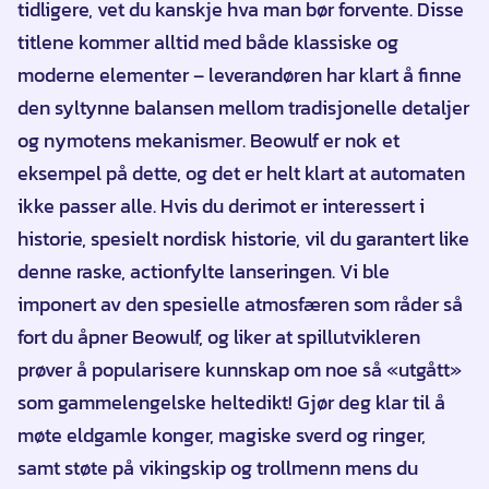
tidligere, vet du kanskje hva man bør forvente. Disse
titlene kommer alltid med både klassiske og
moderne elementer – leverandøren har klart å finne
den syltynne balansen mellom tradisjonelle detaljer
og nymotens mekanismer. Beowulf er nok et
eksempel på dette, og det er helt klart at automaten
ikke passer alle. Hvis du derimot er interessert i
historie, spesielt nordisk historie, vil du garantert like
denne raske, actionfylte lanseringen. Vi ble
imponert av den spesielle atmosfæren som råder så
fort du åpner Beowulf, og liker at spillutvikleren
prøver å popularisere kunnskap om noe så «utgått»
som gammelengelske heltedikt! Gjør deg klar til å
møte eldgamle konger, magiske sverd og ringer,
samt støte på vikingskip og trollmenn mens du