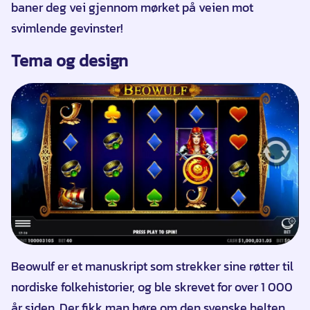
baner deg vei gjennom mørket på veien mot
svimlende gevinster!
Tema og design
Beowulf er et manuskript som strekker sine røtter til
nordiske folkehistorier, og ble skrevet for over 1 000
år siden. Der fikk man høre om den svenske helten