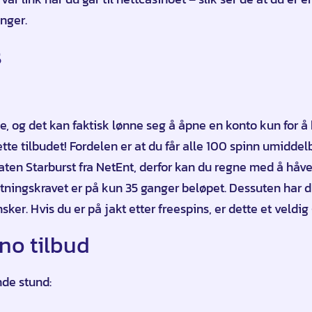
nger.
s
e, og det kan faktisk lønne seg å åpne en konto kun for å
e tilbudet! Fordelen er at du får alle 100 spinn umiddelbar
aten Starburst fra NetEnt, derfor kan du regne med å håv
ingskravet er på kun 35 ganger beløpet. Dessuten har du 
er. Hvis du er på jakt etter freespins, er dette et veldig 
no tilbud
de stund: