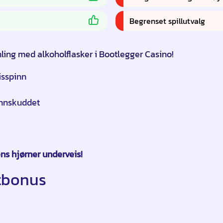
Begrenset spillutvalg
mling med alkoholflasker i Bootlegger Casino!
isspinn
innskuddet
ens hjørner underveis!
tbonus