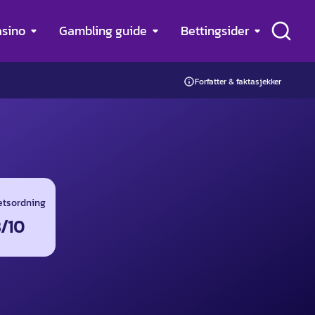
asino
Gambling guide
Bettingsider
Forfatter & faktasjekker
tetsordning
/10