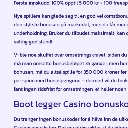
Første innskudd: 100% opptil 5 000 kr + 100 freesp
Nye spillere kan glede seg til en god velkomstbonus
den største bonusen på markedet, men du får mer e
underholdning. Bruker du tilbudet maksimalt, kan d
veldig god stund!
Vi ble noe skuffet over omsetningskravet, siden d
må man omsette bonusbeløpet 35 ganger, men her
bonusen, må du altså spille for 350 000 kroner før
per spinn med bonuspengene – dermed vil du bruke 
fant ingen tidsfrist for omsetningen, ei heller noe
Boot legger Casino bonusk
Du trenger ingen bonuskoder for å håve inn de ulike
Casinospesialisten. Det er veldig viktig at du følger 