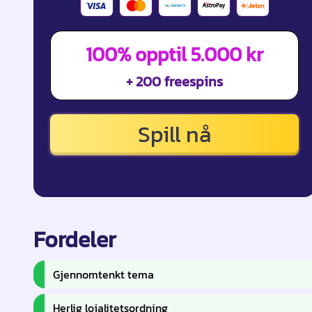
100% opptil 5.000 kr
+ 200 freespins
Spill nå
Fordeler
Gjennomtenkt tema
Herlig lojalitetsordning