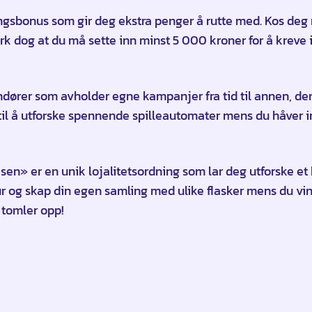
ingsbonus som gir deg ekstra penger å rutte med. Kos deg
rk dog at du må sette inn minst 5 000 kroner for å kreve
rer som avholder egne kampanjer fra tid til annen, derf
til å utforske spennende spilleautomater mens du håver i
en» er en unik lojalitetsordning som lar deg utforske et 
ur og skap din egen samling med ulike flasker mens du vi
 tomler opp!