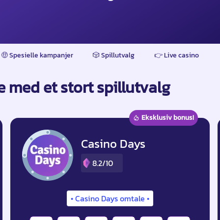
🤑 Spesielle kampanjer
🎲 Spillutvalg
👉 Live casino
 med et stort spillutvalg
Eksklusiv bonus!
Casino Days
8.2/10
Casino Days omtale