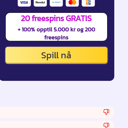
20 freespins GRATIS
+ 100% opptil 5.000 kr og 200
freespins
Spill nå