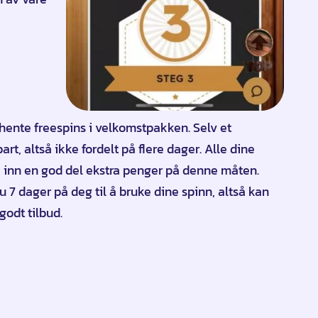
 hente freespins i velkomstpakken. Selv et
t, altså ikke fordelt på flere dager. Alle dine
e inn en god del ekstra penger på denne måten.
7 dager på deg til å bruke dine spinn, altså kan
godt tilbud.