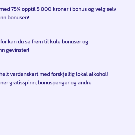
 med 75% opptil 5 000 kroner i bonus og velg selv
 inn bonusen!
or kan du se frem til kule bonuser og
nn gevinster!
helt verdenskart med forskjellig lokal alkohol!
nner gratisspinn, bonuspenger og andre