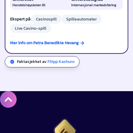
Handelshøyskolen BI
Internasjonal markedsføring
Ekspert på:
Casinospill
Spilleautomater
Live Casino-spill
Mer info om Petra Benedikte Hevang
Faktasjekket av
Filipp Kashuro