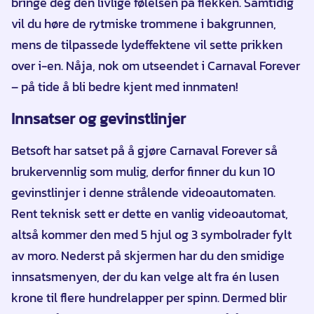
bringe deg den livlige følelsen på flekken. Samtidig
vil du høre de rytmiske trommene i bakgrunnen,
mens de tilpassede lydeffektene vil sette prikken
over i-en. Nåja, nok om utseendet i Carnaval Forever
– på tide å bli bedre kjent med innmaten!
Innsatser og gevinstlinjer
Betsoft har satset på å gjøre Carnaval Forever så
brukervennlig som mulig, derfor finner du kun 10
gevinstlinjer i denne strålende videoautomaten.
Rent teknisk sett er dette en vanlig videoautomat,
altså kommer den med 5 hjul og 3 symbolrader fylt
av moro. Nederst på skjermen har du den smidige
innsatsmenyen, der du kan velge alt fra én lusen
krone til flere hundrelapper per spinn. Dermed blir