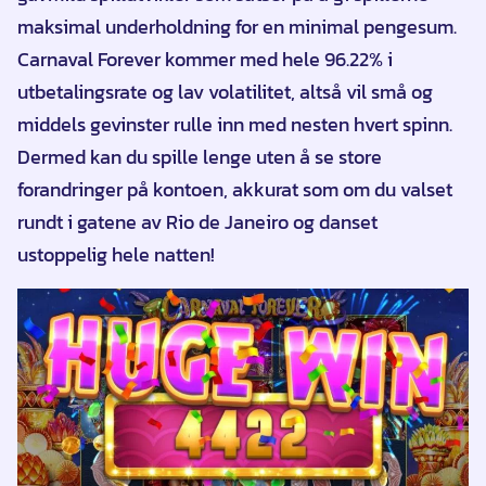
maksimal underholdning for en minimal pengesum.
Carnaval Forever kommer med hele 96.22% i
utbetalingsrate og lav volatilitet, altså vil små og
middels gevinster rulle inn med nesten hvert spinn.
Dermed kan du spille lenge uten å se store
forandringer på kontoen, akkurat som om du valset
rundt i gatene av Rio de Janeiro og danset
ustoppelig hele natten!