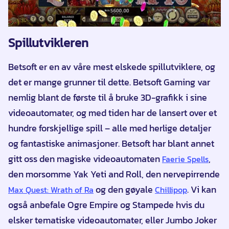
Spillutvikleren
Betsoft er en av våre mest elskede spillutviklere, og
det er mange grunner til dette. Betsoft Gaming var
nemlig blant de første til å bruke 3D-grafikk i sine
videoautomater, og med tiden har de lansert over et
hundre forskjellige spill – alle med herlige detaljer
og fantastiske animasjoner. Betsoft har blant annet
gitt oss den magiske videoautomaten
,
Faerie Spells
den morsomme Yak Yeti and Roll, den nervepirrende
og den gøyale
. Vi kan
Max Quest: Wrath of Ra
Chillipop
også anbefale Ogre Empire og Stampede hvis du
elsker tematiske videoautomater, eller Jumbo Joker