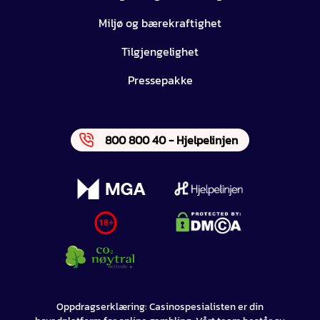
Miljø og bærekraftighet
Tilgjengelighet
Pressepakke
800 800 40 - Hjelpelinjen
Oppdragserklæring: Casinospesialisten er din