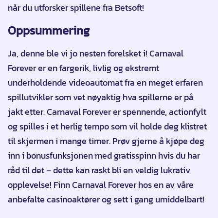
når du utforsker spillene fra Betsoft!
Oppsummering
Ja, denne ble vi jo nesten forelsket i! Carnaval
Forever er en fargerik, livlig og ekstremt
underholdende videoautomat fra en meget erfaren
spillutvikler som vet nøyaktig hva spillerne er på
jakt etter. Carnaval Forever er spennende, actionfylt
og spilles i et herlig tempo som vil holde deg klistret
til skjermen i mange timer. Prøv gjerne å kjøpe deg
inn i bonusfunksjonen med gratisspinn hvis du har
råd til det – dette kan raskt bli en veldig lukrativ
opplevelse! Finn Carnaval Forever hos en av våre
anbefalte casinoaktører og sett i gang umiddelbart!