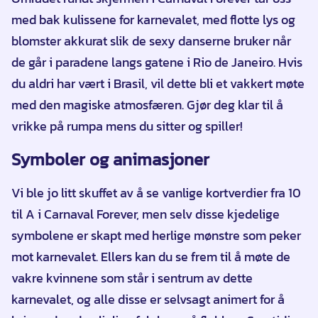
med bak kulissene for karnevalet, med flotte lys og
blomster akkurat slik de sexy danserne bruker når
de går i paradene langs gatene i Rio de Janeiro. Hvis
du aldri har vært i Brasil, vil dette bli et vakkert møte
med den magiske atmosfæren. Gjør deg klar til å
vrikke på rumpa mens du sitter og spiller!
Symboler og animasjoner
Vi ble jo litt skuffet av å se vanlige kortverdier fra 10
til A i Carnaval Forever, men selv disse kjedelige
symbolene er skapt med herlige mønstre som peker
mot karnevalet. Ellers kan du se frem til å møte de
vakre kvinnene som står i sentrum av dette
karnevalet, og alle disse er selvsagt animert for å