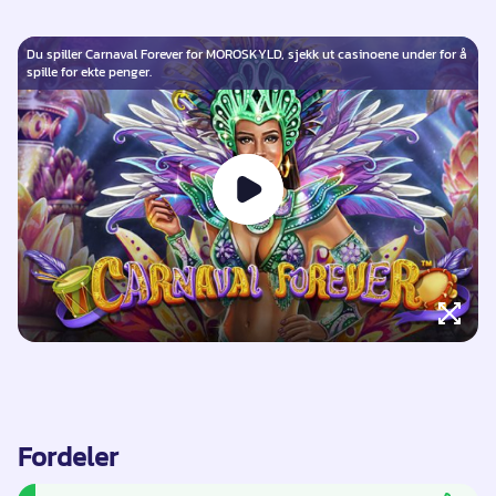
Du spiller Carnaval Forever for MOROSKYLD, sjekk ut casinoene under for å
spille for ekte penger.
Fordeler