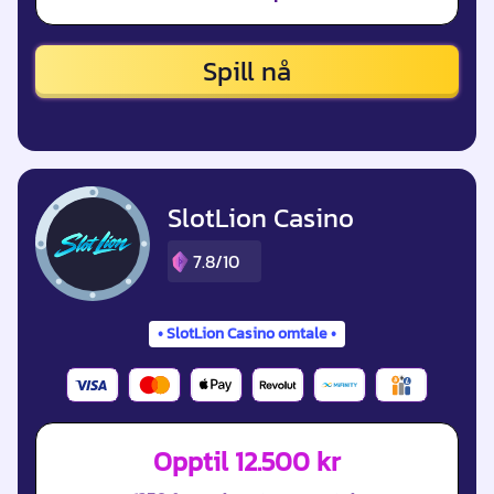
Spill nå
SlotLion Casino
7.8/10
SlotLion Casino omtale
Opptil 12.500 kr