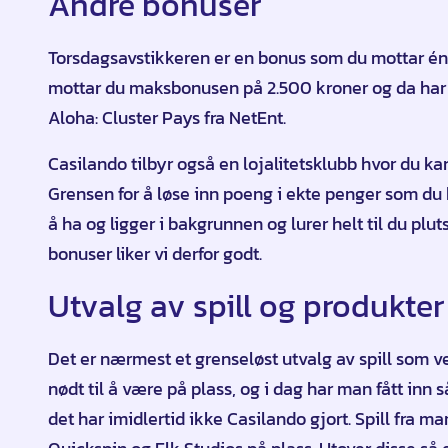
Andre bonuser
Torsdagsavstikkeren er en bonus som du mottar én 
mottar du maksbonusen på 2.500 kroner og da har du
Aloha: Cluster Pays fra NetEnt.
Casilando tilbyr også en lojalitetsklubb hvor du kan
Grensen for å løse inn poeng i ekte penger som du 
å ha og ligger i bakgrunnen og lurer helt til du plut
bonuser liker vi derfor godt.
Utvalg av spill og produkter
Det er nærmest et grenseløst utvalg av spill som ve
nødt til å være på plass, og i dag har man fått inn 
det har imidlertid ikke Casilando gjort. Spill fra m