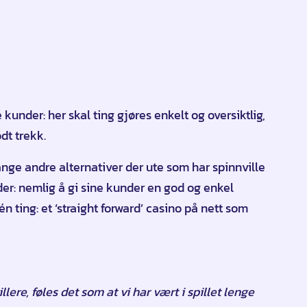
e kunder: her skal ting gjøres enkelt og oversiktlig,
dt trekk.
mange andre alternativer der ute som har spinnville
der: nemlig å gi sine kunder en god og enkel
n ting: et ‘straight forward’ casino på nett som
ere, føles det som at vi har vært i spillet lenge