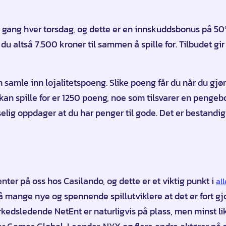
gang hver torsdag, og dette er en innskuddsbonus på 50%
 altså 7.500 kroner til sammen å spille for. Tilbudet gi
 samle inn lojalitetspoeng. Slike poeng får du når du gjør
kan spille for er 1250 poeng, noe som tilsvarer en pengeb
selig oppdager at du har penger til gode. Det er bestandig gr
nter på oss hos Casilando, og dette er et viktig punkt i
al
så mange nye og spennende spillutviklere at det er fort gj
arkedsledende NetEnt er naturligvis på plass, men minst like