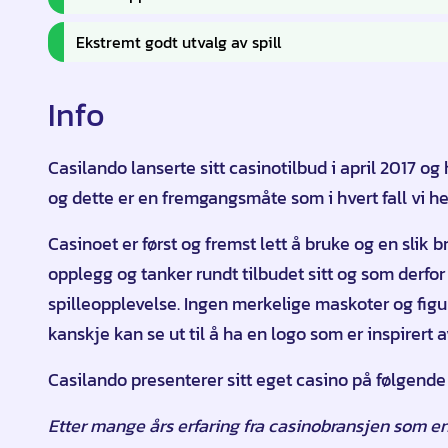
Ekstremt godt utvalg av spill
Info
Casilando lanserte sitt casinotilbud i april 2017 og h
og dette er en fremgangsmåte som i hvert fall vi he
Casinoet er først og fremst lett å bruke og en slik 
opplegg og tanker rundt tilbudet sitt og som derfo
spilleopplevelse. Ingen merkelige maskoter og figure
kanskje kan se ut til å ha en logo som er inspirert
Casilando presenterer sitt eget casino på følgende
Etter mange års erfaring fra casinobransjen som enga