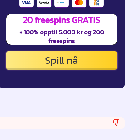
20 freespins GRATIS
+ 100% opptil 5.000 kr og 200
freespins
Spill nå