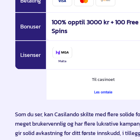
Betaling
100% opptil 3000 kr + 100 Free
Bonuser
Spins
Lisenser
Malta
Til casinoet
Les omtale
Som du ser, kan Casilando skilte med flere solide f
meget brukervennlig og har flere lukrative kampanj
gir solid avkastning for ditt første innskudd, i til