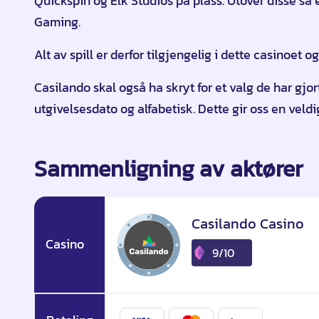
Quickspin og Elk Studios på plass. Utover disse så er
Gaming.
Alt av spill er derfor tilgjengelig i dette casinoet
Casilando skal også ha skryt for et valg de har gjort
utgivelsesdato og alfabetisk. Dette gir oss en veldi
Sammenligning av aktører
Casilando Casino
Casino
9/10