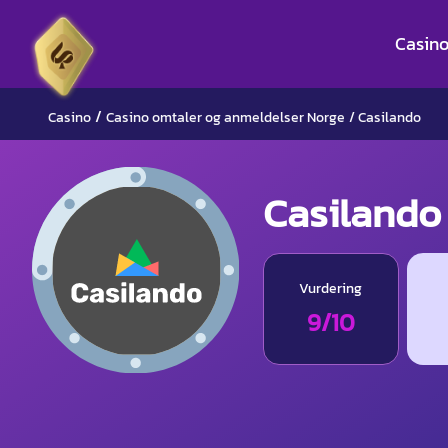
Casin
/
Casino
Casino omtaler og anmeldelser Norge
/
Casilando
Casilando
Vurdering
9/10