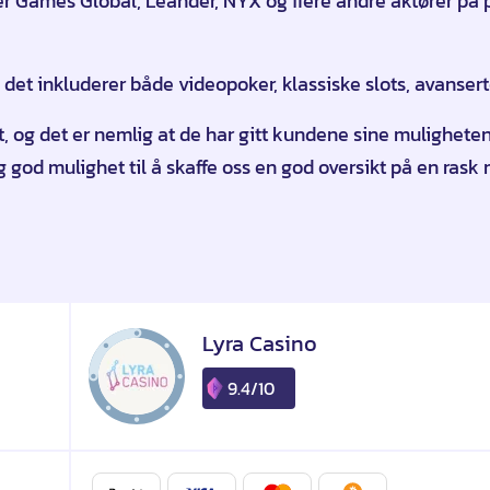
 Games Global, Leander, NYX og flere andre aktører på plass
 og det inkluderer både videopoker, klassiske slots, avans
, og det er nemlig at de har gitt kundene sine muligheten ti
g god mulighet til å skaffe oss en god oversikt på en rask 
Lyra Casino
9.4/10