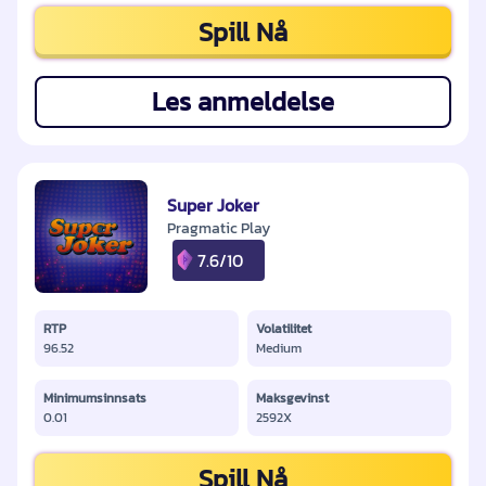
Spill Nå
Les anmeldelse
Super Joker
Pragmatic Play
7.6/10
RTP
Volatilitet
96.52
Medium
Minimumsinnsats
Maksgevinst
0.01
2592X
Spill Nå