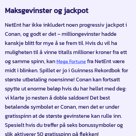
Maksgevinster og jackpot
NetEnt har ikke inkludert noen progressiv jackpot i
Conan, og godt er det – milliongevinster hadde
kanskje blitt for mye å se frem til. Hvis du vil ha
muligheten til å vinne titalls millioner kroner fra ett
og samme spinn, kan
fra NetEnt være
Mega Fortune
midt i blinken. Spillet er jo i Guinness Rekordbok for
største utbetaling noensinne! Conan kan fortsatt
spytte ut enorme beløp hvis du har hellet med deg:
vi klarte jo nesten å doble saldoen! Det best
betalende symbolet er Conan, men det er under
gratisspinn at de største gevinstene kan rulle inn.
Spesielt hvis du treffer på seks bonussymboler og
slik aktiverer 50 gratisspinn på flekken!