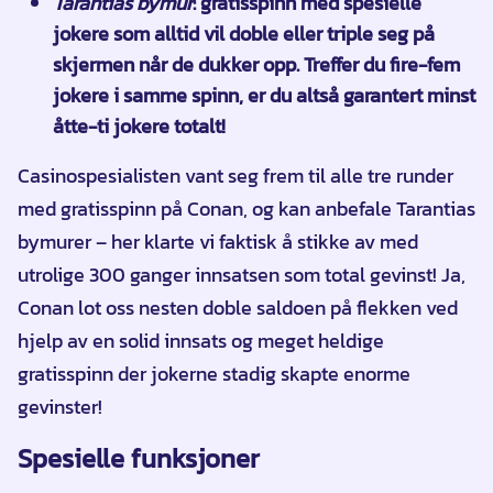
Tarantias bymur
: gratisspinn med spesielle
jokere som alltid vil doble eller triple seg på
skjermen når de dukker opp. Treffer du fire-fem
jokere i samme spinn, er du altså garantert minst
åtte-ti jokere totalt!
Casinospesialisten vant seg frem til alle tre runder
med gratisspinn på Conan, og kan anbefale Tarantias
bymurer – her klarte vi faktisk å stikke av med
utrolige 300 ganger innsatsen som total gevinst! Ja,
Conan lot oss nesten doble saldoen på flekken ved
hjelp av en solid innsats og meget heldige
gratisspinn der jokerne stadig skapte enorme
gevinster!
Spesielle funksjoner