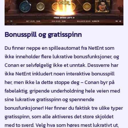
Bonusspill og gratisspinn
Du finner neppe en spilleautomat fra NetEnt som
ikke inneholder flere lukrative bonusfunksjoner, og
Conan er selvfølgelig ikke et unntak. Dessverre har
ikke NetEnt inkludert noen interaktive bonusspill
her, men ikke la dette stoppe deg – Conan byr på
fabelaktig, gripende underholdning hele veien med
sine lukrative gratisspinn og spennende
bonusfunksjoner! Her finner du faktisk tre ulike typer
gratisspinn, som alle aktiveres det store skjoldet
med to sverd. Velg hva som høres mest lukrativt ut,