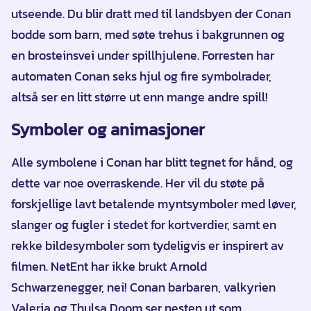
utseende. Du blir dratt med til landsbyen der Conan
bodde som barn, med søte trehus i bakgrunnen og
en brosteinsvei under spillhjulene. Forresten har
automaten Conan seks hjul og fire symbolrader,
altså ser en litt større ut enn mange andre spill!
Symboler og animasjoner
Alle symbolene i Conan har blitt tegnet for hånd, og
dette var noe overraskende. Her vil du støte på
forskjellige lavt betalende myntsymboler med løver,
slanger og fugler i stedet for kortverdier, samt en
rekke bildesymboler som tydeligvis er inspirert av
filmen. NetEnt har ikke brukt Arnold
Schwarzenegger, nei! Conan barbaren, valkyrien
Valeria og Thulsa Doom ser nesten ut som