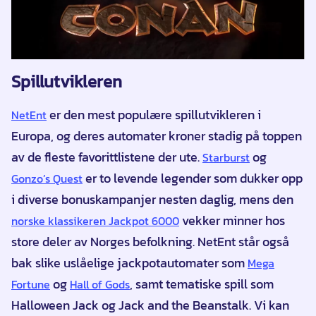
Spillutvikleren
er den mest populære spillutvikleren i
NetEnt
Europa, og deres automater kroner stadig på toppen
av de fleste favorittlistene der ute.
og
Starburst
er to levende legender som dukker opp
Gonzo’s Quest
i diverse bonuskampanjer nesten daglig, mens den
vekker minner hos
norske klassikeren Jackpot 6000
store deler av Norges befolkning. NetEnt står også
bak slike uslåelige jackpotautomater som
Mega
og
, samt tematiske spill som
Fortune
Hall of Gods
Halloween Jack og Jack and the Beanstalk. Vi kan