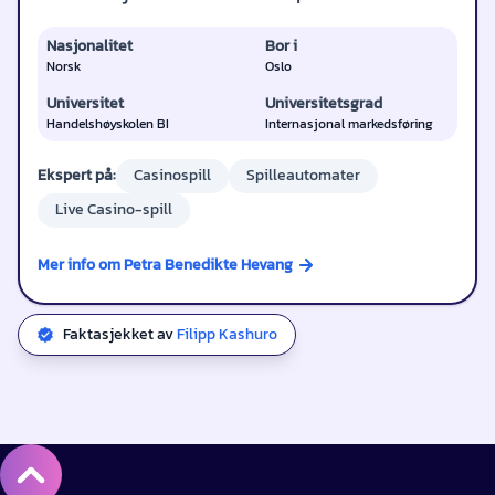
Nasjonalitet
Bor i
Norsk
Oslo
Universitet
Universitetsgrad
Handelshøyskolen BI
Internasjonal markedsføring
Ekspert på:
Casinospill
Spilleautomater
Live Casino-spill
Mer info om Petra Benedikte Hevang
Faktasjekket av
Filipp Kashuro