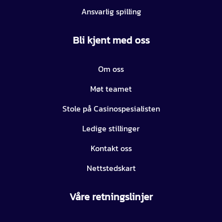
Ansvarlig spilling
Bli kjent med oss
Om oss
Møt teamet
Stole på Casinospesialisten
Ledige stillinger
Kontakt oss
Nettstedskart
Våre retningslinjer