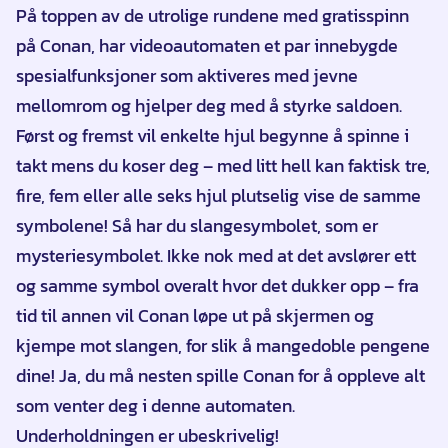
På toppen av de utrolige rundene med gratisspinn
på Conan, har videoautomaten et par innebygde
spesialfunksjoner som aktiveres med jevne
mellomrom og hjelper deg med å styrke saldoen.
Først og fremst vil enkelte hjul begynne å spinne i
takt mens du koser deg – med litt hell kan faktisk tre,
fire, fem eller alle seks hjul plutselig vise de samme
symbolene! Så har du slangesymbolet, som er
mysteriesymbolet. Ikke nok med at det avslører ett
og samme symbol overalt hvor det dukker opp – fra
tid til annen vil Conan løpe ut på skjermen og
kjempe mot slangen, for slik å mangedoble pengene
dine! Ja, du må nesten spille Conan for å oppleve alt
som venter deg i denne automaten.
Underholdningen er ubeskrivelig!