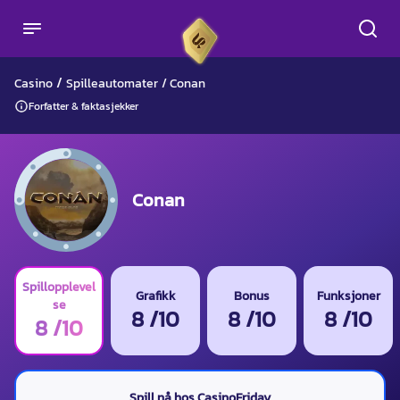
/
Casino
Spilleautomater
/
Conan
Forfatter & faktasjekker
Conan
Spillopplevel
Grafikk
Bonus
Funksjoner
se
8 /10
8 /10
8 /10
8 /10
Spill nå hos CasinoFriday