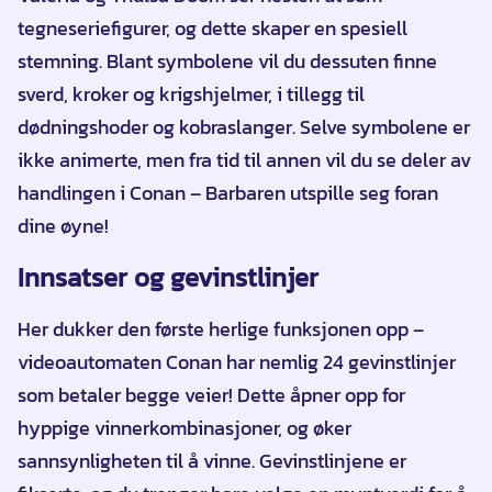
tegneseriefigurer, og dette skaper en spesiell
stemning. Blant symbolene vil du dessuten finne
sverd, kroker og krigshjelmer, i tillegg til
dødningshoder og kobraslanger. Selve symbolene er
ikke animerte, men fra tid til annen vil du se deler av
handlingen i Conan – Barbaren utspille seg foran
dine øyne!
Innsatser og gevinstlinjer
Her dukker den første herlige funksjonen opp –
videoautomaten Conan har nemlig 24 gevinstlinjer
som betaler begge veier! Dette åpner opp for
hyppige vinnerkombinasjoner, og øker
sannsynligheten til å vinne. Gevinstlinjene er