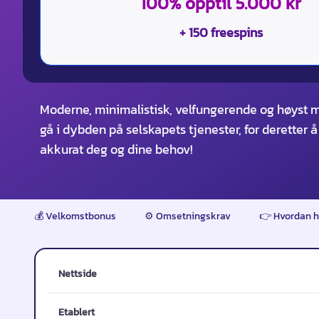
100% opptil 5.000 kr
+ 150 freespins
Moderne, minimalistisk, velfungerende og høyst mo
gå i dybden på selskapets tjenester, for deretter
akkurat deg og dine behov!
💰 Velkomstbonus
⚙️ Omsetningskrav
👉 Hvordan 
Nettside
Etablert