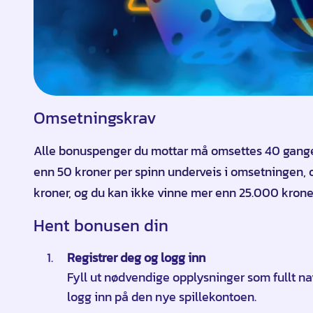
Omsetningskrav
Alle bonuspenger du mottar må omsettes 40 ganger f
enn 50 kroner per spinn underveis i omsetningen, o
kroner, og du kan ikke vinne mer enn 25.000 krone
Hent bonusen din
Registrer deg og logg inn
Fyll ut nødvendige opplysninger som fullt na
logg inn på den nye spillekontoen.