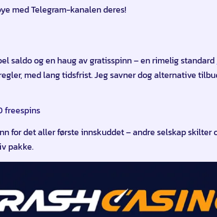
t øye med Telegram-kanalen deres!
bel saldo og en haug av gratisspinn – en rimelig standard
ler, med lang tidsfrist. Jeg savner dog alternative tilbud,
0 freespins
pinn for det aller første innskuddet – andre selskap skil
iv pakke.