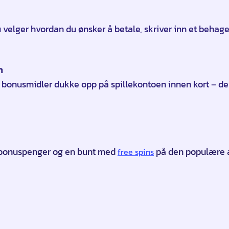
du velger hvordan du ønsker å betale, skriver inn et behag
n
 bonusmidler dukke opp på spillekontoen innen kort – dere
 bonuspenger og en bunt med
på den populære a
free spins