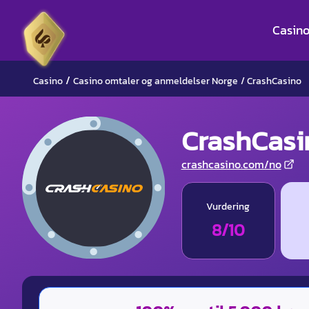
Casin
/
Casino
Casino omtaler og anmeldelser Norge
/
CrashCasino
CrashCasi
crashcasino.com/no
Vurdering
8/10