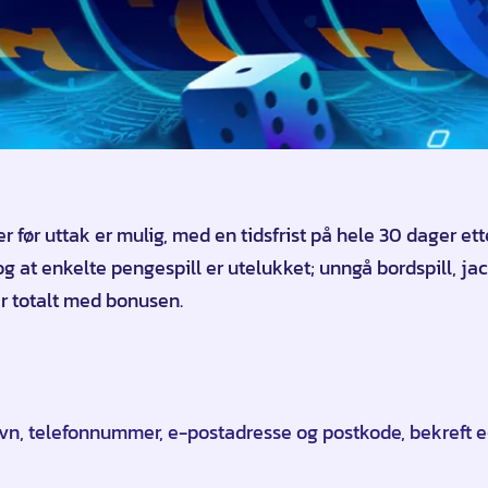
ør uttak er mulig, med en tidsfrist på hele 30 dager ett
g at enkelte pengespill er utelukket; unngå bordspill, ja
r totalt med bonusen.
vn, telefonnummer, e-postadresse og postkode, bekreft e-